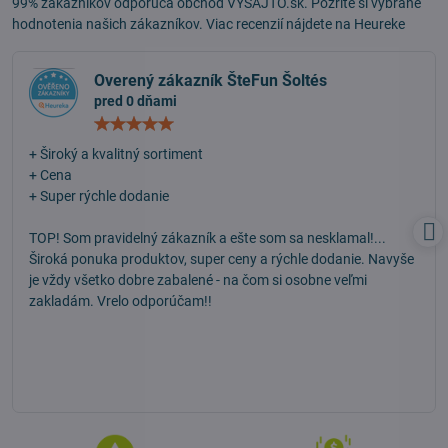
99% zákazníkov odporúča obchod VYSAJTO.sk. Pozrite si vybrané
hodnotenia našich zákazníkov. Viac recenzií nájdete na
Heureke
Overený zákazník ŠteFun Šoltés
pred 0 dňami
Hodnotenie:
5
/
+ Široký a kvalitný sortiment
5
+ Cena
+ Super rýchle dodanie
TOP! Som pravidelný zákazník a ešte som sa nesklamal!...
Široká ponuka produktov, super ceny a rýchle dodanie. Navyše
je vždy všetko dobre zabalené - na čom si osobne veľmi
zakladám. Vrelo odporúčam!!