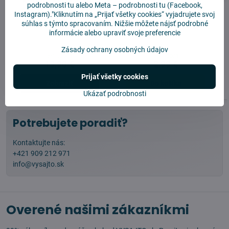
Robotický vysávač
- white
podrobnosti tu
alebo
Meta – podrobnosti tu
(Facebook,
Instagram)."Kliknutím na „Prijať všetky cookies“ vyjadrujete svoj
súhlas s týmto spracovaním. Nižšie môžete nájsť podrobné
informácie alebo upraviť svoje preferencie
Zásady ochrany osobných údajov
Skladom
Skladom
13,90 €
2,99 €
Prijať všetky cookies
Zobraziť
Do košíka
Ukázať podrobnosti
Potrebujete poradiť?
Kontaktujte nás:
+421 909 212 971
info@vysajto.sk
Overené našimi zákazníkmi