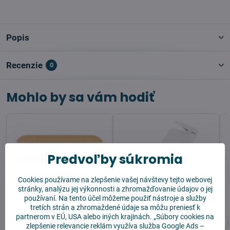
Popis
Recenzie
0
Mohlo by sa vám hodiť
Predvoľby súkromia
Cookies používame na zlepšenie vašej návštevy tejto webovej
stránky, analýzu jej výkonnosti a zhromažďovanie údajov o jej
používaní. Na tento účel môžeme použiť nástroje a služby
tretích strán a zhromaždené údaje sa môžu preniesť k
partnerom v EÚ, USA alebo iných krajinách. „Súbory cookies na
Prechodová lišta pre
Čistiaci nástroj Xiaomi
zlepšenie relevancie reklám využíva služba
Google Ads –