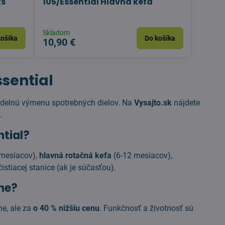
ks
105/Essential Hlavná kefa
Skladom
košíka
Do košíka
10,90 €
sential
videlnú výmenu spotrebných dielov. Na
Vysajto.sk
nájdete
.
tial?
 mesiacov),
hlavná rotačná kefa
(6-12 mesiacov),
stiacej stanice (ak je súčasťou).
lne?
ne, ale za
o 40 % nižšiu cenu
. Funkčnosť a životnosť sú