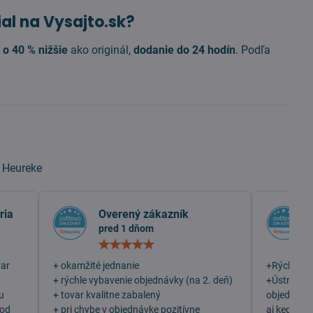
al na Vysajto.sk?
 o 40 % nižšie
ako originál,
dodanie do 24 hodín
. Podľa
a
Heureke
ria
Overený zákazník
pred 1 dňom
otenie:
Hodnotenie:
5
/
var
+ okamžité jednanie
+Rýchlosť
5
+ rýchle vybavenie objednávky (na 2. deň)
+Ústretovo
u
+ tovar kvalitne zabalený
objednala 
 od
+ pri chybe v objednávke pozitívne
aj keď som