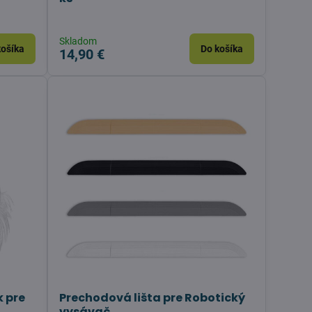
Skladom
košíka
Do košíka
14,90 €
k pre
Prechodová lišta pre Robotický
vysávač