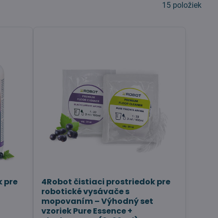
15
položiek
k pre
4Robot čistiaci prostriedok pre
robotické vysávače s
mopovaním – Výhodný set
vzoriek Pure Essence +