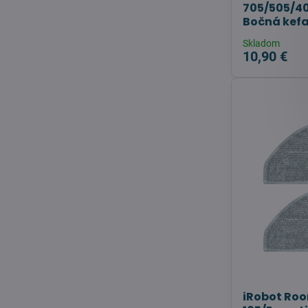
705/505/40
Bočná kefa
Skladom
10,90 €
iRobot Ro