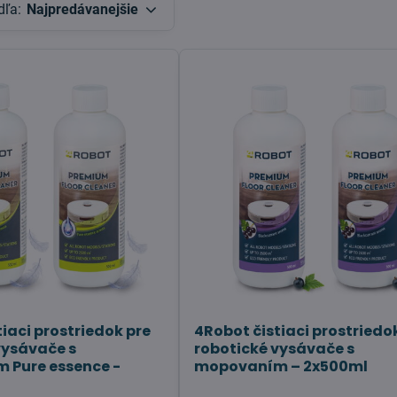
dľa:
Najpredávanejšie
iaci prostriedok pre
4Robot čistiaci prostriedo
vysávače s
robotické vysávače s
 Pure essence -
mopovaním – 2x500ml