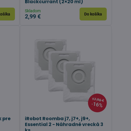
Blackcurrant (2×20 ml)
Skladom
košíka
Do košíka
2,99 €
17,90 €
16%
k pre
iRobot Roomba j7, j7+, j9+,
Essential 2 - Náhradné vrecká 3
ks