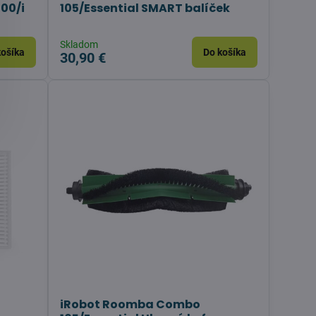
00/i
105/Essential SMART balíček
Skladom
košíka
Do košíka
30,90 €
iRobot Roomba Combo