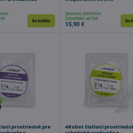
RAVA
Skladom, DOPRAVA
59€
ZADARMO od 59€
Do košíka
Do 
15,90 €
iaci prostriedok pre
4Robot čistiaci prostriedo
vysávače s
robotické vysávače s