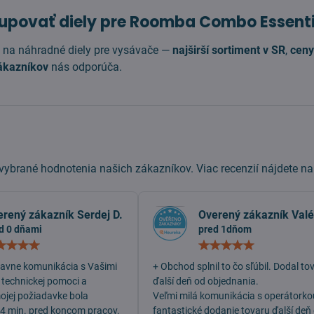
upovať diely pre Roomba Combo Essenti
 na náhradné diely pre vysávače —
najširší sortiment v SR
,
ceny
ákazníkov
nás odporúča.
ybrané hodnotenia našich zákazníkov. Viac recenzií nájdete n
erený zákazník Serdej D.
Overený zákazník Valé
d 0 dňami
pred 1dňom
Hodnotenie:
Hodn
5
5
/
/
lavne komunikácia s Vašimi
+ Obchod splnil to čo sľúbil. Dodal to
5
5
 technickej pomoci a
ďalší deň od objednania.
mojej požiadavke bola
Veľmi milá komunikácia s operátorko
 4 min. pred koncom pracov.
fantastické dodanie tovaru ďalší deň