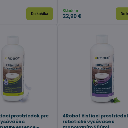
Skladom
Do košíka
Do 
22,90 €
iaci prostriedok pre
4Robot čistiaci prostriedo
vysávače s
robotické vysávače s
 Pure essence -
mopovaním 500ml