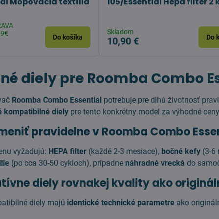
ial Mopovacia textília
105/Essential Hepa filter 2 
RAVA
Skladom
59€
Do košíka
Do 
10,90 €
né diely pre Roomba Combo Es
ávač
Roomba Combo Essential
potrebuje pre dlhú životnosť pra
 kompatibilné diely
pre tento konkrétny model za výhodné ceny
 meniť pravidelne v Roomba Combo Essen
enu vyžadujú:
HEPA filter
(každé 2-3 mesiace),
bočné kefy
(3-6
lie
(po cca 30-50 cykloch), prípadne
náhradné vrecká
do samoči
tívne diely rovnakej kvality ako originá
atibilné diely majú
identické technické parametre
ako originál