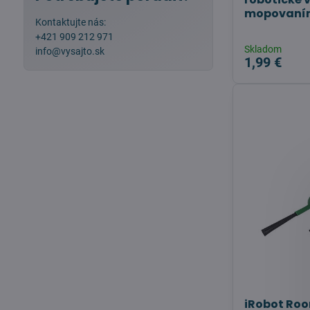
mopovaním
Kontaktujte nás:
+421 909 212 971
Skladom
info@vysajto.sk
1,99 €
iRobot Ro