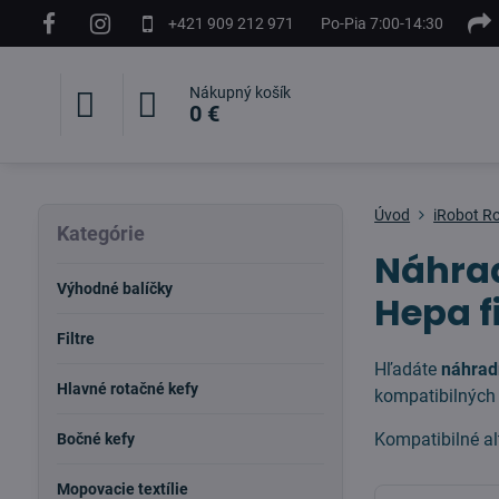
+421 909 212 971
Po-Pia 7:00-14:30
Nákupný košík
0 €
Úvod
iRobot 
Kategórie
Náhrad
Výhodné balíčky
Hepa f
Filtre
Hľadáte
náhrad
Hlavné rotačné kefy
kompatibilných 
Kompatibilné al
Bočné kefy
Mopovacie textílie