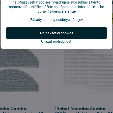
5/205/105/Essential
Robot séria 500/600/700/8
na „Prijať všetky cookies“ vyjadrujete svoj súhlas s týmto
spracovaním. Nižšie môžete nájsť podrobné informácie alebo
 2 ks
/j/s
upraviť svoje preferencie
Skladom
Do košíka
Do 
Zásady ochrany osobných údajov
12,90 €
Prijať všetky cookies
Ukázať podrobnosti
omba Combo
iRobot Roomba Combo