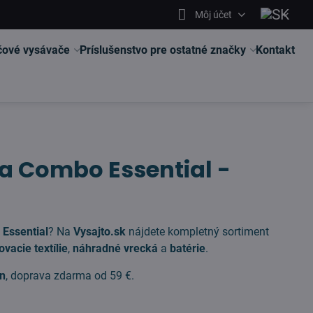
Môj účet
čové vysávače
Príslušenstvo pre ostatné značky
Kontakt
a Combo Essential -
 Essential
? Na
Vysajto.sk
nájdete kompletný sortiment
vacie textílie
,
náhradné vrecká
a
batérie
.
ín
, doprava zdarma od 59 €.