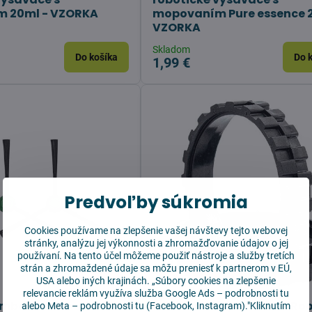
 20ml - VZORKA
mopovaním Pure essence 
VZORKA
Skladom
Do košíka
Do 
1,99 €
Predvoľby súkromia
Cookies používame na zlepšenie vašej návštevy tejto webovej
stránky, analýzu jej výkonnosti a zhromažďovanie údajov o jej
používaní. Na tento účel môžeme použiť nástroje a služby tretích
strán a zhromaždené údaje sa môžu preniesť k partnerom v EÚ,
USA alebo iných krajinách. „Súbory cookies na zlepšenie
relevancie reklám využíva služba
Google Ads – podrobnosti tu
omba Combo
Pneumatiky pre iRobot R
alebo
Meta – podrobnosti tu
(Facebook, Instagram)."Kliknutím