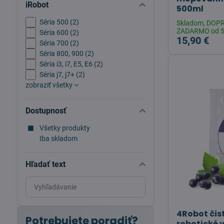
iRobot
500ml
Séria 500 (2)
Skladom, DOP
ZADARMO od 
Séria 600 (2)
15,90 €
Séria 700 (2)
Séria 800, 900 (2)
Séria i3, i7, E5, E6 (2)
Séria j7, j7+ (2)
zobraziť všetky
Dostupnosť
Všetky produkty
Iba skladom
Hľadať text
Prehľadať
výsledky
filtra
4Robot čist
fulltextom
Potrebujete poradiť?
robotické 