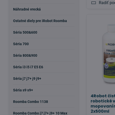
Radiť po
Náhradné vrecká
Ostatné diely pre iRobot Roomba
Séria 500&600
Séria 700
Séria 800&900
Séria i3 i5 i7 E5 E6
Séria j7 j7+ j9 j9+
Séria s9 s9+
4Robot čist
robotické 
Roomba Combo 1138
mopovaním
2x500ml
Roomba Combo j7 j7+ j9+ 10 Max