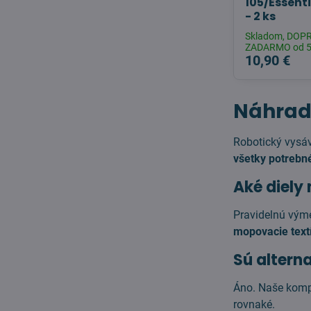
105/Essent
- 2 ks
Skladom, DOP
ZADARMO od 
10,90 €
Náhrad
Robotický vys
všetky potrebné
Aké diely
Pravidelnú vým
mopovacie textí
Sú alterna
Áno. Naše komp
rovnaké.