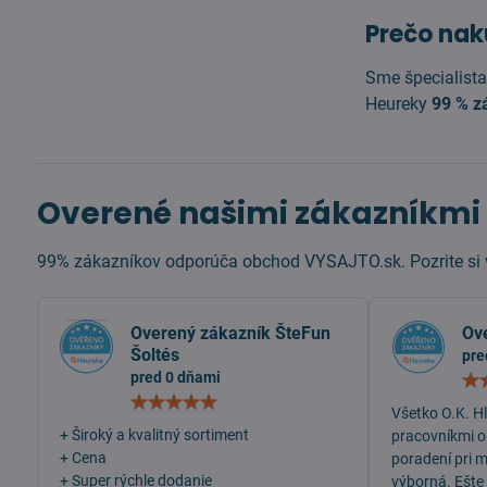
Prečo nak
Sme špecialista
Heureky
99 % z
Overené našimi zákazníkmi
99% zákazníkov odporúča obchod VYSAJTO.sk. Pozrite si v
Overený zákazník ŠteFun
Ov
Šoltés
pre
pred 0 dňami
Hodnotenie:
Všetko O.K. H
5
/
+ Široký a kvalitný sortiment
pracovníkmi o
5
+ Cena
poradení pri 
+ Super rýchle dodanie
výborná. Ešte