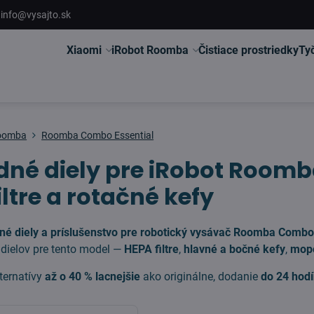
info@vysajto.sk
Xiaomi
iRobot Roomba
Čistiace prostriedky
Ty
Roomba
Roomba Combo Essential
né diely pre iRobot Roomb
iltre a rotačné kefy
né diely a príslušenstvo pre robotický vysávač Roomba Combo
dielov pre tento model —
HEPA filtre
,
hlavné a bočné kefy
,
mopo
ternatívy
až o 40 % lacnejšie
ako originálne, dodanie
do 24 hod