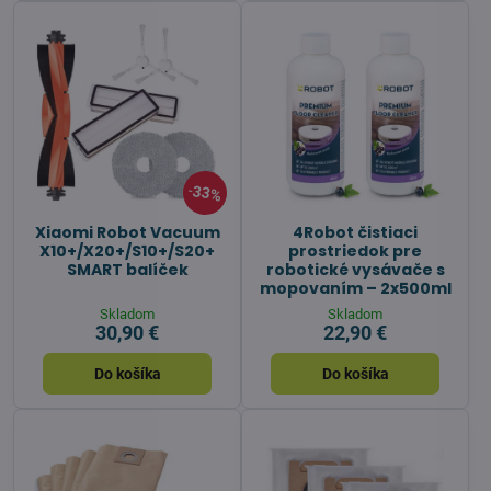
33%
Xiaomi Robot Vacuum
4Robot čistiaci
X10+/X20+/S10+/S20+
prostriedok pre
SMART balíček
robotické vysávače s
mopovaním – 2x500ml
Skladom
Skladom
30,90 €
22,90 €
Do košíka
Do košíka