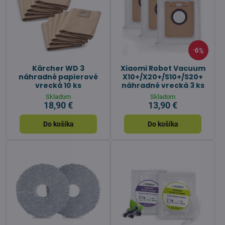
6%
Kärcher WD 3
Xiaomi Robot Vacuum
náhradné papierové
X10+/X20+/S10+/S20+
vrecká 10 ks
náhradné vrecká 3 ks
Skladom
Skladom
18,90 €
13,90 €
Do košíka
Do košíka