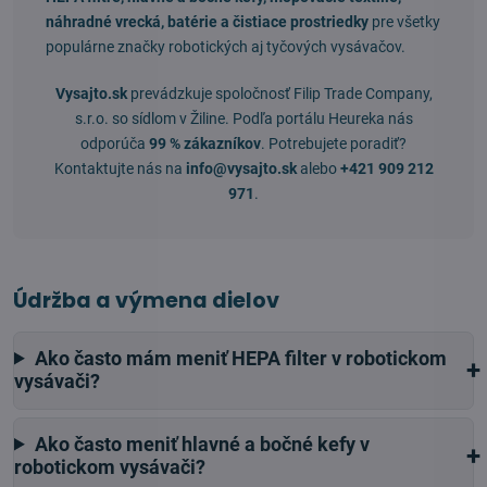
náhradné vrecká, batérie a čistiace prostriedky
pre všetky
populárne značky robotických aj tyčových vysávačov.
Vysajto.sk
prevádzkuje spoločnosť Filip Trade Company,
s.r.o. so sídlom v Žiline. Podľa portálu Heureka nás
odporúča
99 % zákazníkov
. Potrebujete poradiť?
Kontaktujte nás na
info@vysajto.sk
alebo
+421 909 212
971
.
Údržba a výmena dielov
Ako často mám meniť HEPA filter v robotickom
vysávači?
Ako často meniť hlavné a bočné kefy v
robotickom vysávači?