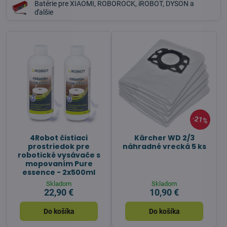
Batérie pre XIAOMI, ROBOROCK, iROBOT, DYSON a
ďalšie
21%
4Robot čistiaci
Kärcher WD 2/3
prostriedok pre
náhradné vrecká 5 ks
robotické vysávače s
mopovaním Pure
essence - 2x500ml
Skladom
Skladom
22,90 €
10,90 €
Do košíka
Do košíka