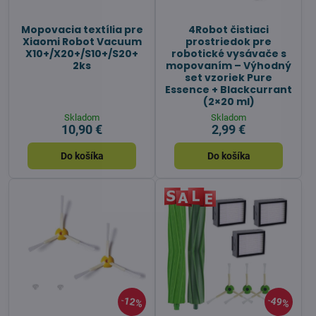
Mopovacia textília pre
4Robot čistiaci
Xiaomi Robot Vacuum
prostriedok pre
X10+/X20+/S10+/S20+
robotické vysávače s
2ks
mopovaním – Výhodný
set vzoriek Pure
Essence + Blackcurrant
(2×20 ml)
Skladom
Skladom
10,90 €
2,99 €
Do košíka
Do košíka
12%
49%