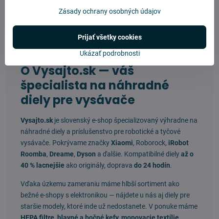
Zásady ochrany osobných údajov
Do košíka
Do košíka
Prijať všetky cookies
Ukázať podrobnosti
O Vysajto.sk — váš
špecialista na náhradné
diely pre vysávače
Vysajto.sk
je slovenský e-shop špecializovaný výhradne na
náhradné diely a príslušenstvo pre robotické a tyčové
vysávače. Pokrývame značky
Xiaomi
, Roborock,
iRobot
Roomba
,
Dreame
,
Dyson
a ďalšie. Kompatibilné diely
až o
40 % lacnejšie
ako originály, doprava
do 24 hodín
.
Vďaka úzkemu zameraniu máme hlbší sortiment ako
bežné e-shopy s elektronikou — nájdete u nás aj diely pre
staršie modely, ktoré inde už nedostanete. V ponuke máme
HEPA filtre, hlavné a bočné kefy, mopovacie textílie,