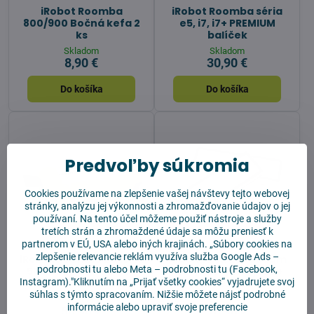
iRobot Roomba
iRobot Roomba séria
800/900 Bočná kefa 2
e5, i7, i7+ PREMIUM
ks
balíček
Skladom
Skladom
8,90 €
30,90 €
Do košíka
Do košíka
Predvoľby súkromia
Cookies používame na zlepšenie vašej návštevy tejto webovej
stránky, analýzu jej výkonnosti a zhromažďovanie údajov o jej
používaní. Na tento účel môžeme použiť nástroje a služby
tretích strán a zhromaždené údaje sa môžu preniesť k
partnerom v EÚ, USA alebo iných krajinách. „Súbory cookies na
zlepšenie relevancie reklám využíva služba
Google Ads –
iRobot Roomba Batéria
Xiaomi Robot Vacuum
podrobnosti tu
alebo
Meta – podrobnosti tu
(Facebook,
500 600 700 800 900
X10+/X20+/S10+/S20+
Instagram)."Kliknutím na „Prijať všetky cookies“ vyjadrujete svoj
Ni-mh 4000mAh
Filter 2ks
súhlas s týmto spracovaním. Nižšie môžete nájsť podrobné
Skladom
Skladom
informácie alebo upraviť svoje preferencie
50,90 €
10,90 €