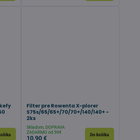
 kefy
Filter pre Rowenta X-plorer
50
S75s/65/65+/70/70+/140/140+ -
2ks
Skladom, DOPRAVA
ZADARMO od 59€
košíka
Do košíka
10,90 €