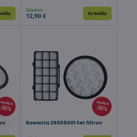
Skladom
košíka
Do košíka
12,90 €
19,90 €
19,90 €
30%
30%
rov
Rowenta ZR006001 Set filtrov