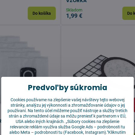
VZORKA
Skladom
Do košíka
Do 
1,99 €
Predvoľby súkromia
Cookies používame na zlepšenie vašej návštevy tejto webovej
stránky, analýzu jej výkonnosti a zhromažďovanie údajov o jej
používaní. Na tento účel môžeme použiť nástroje a služby tretích
strán a zhromaždené údaje sa môžu preniesť k partnerom v EÚ,
R200540 náhradné
Rowenta ZR903701 Set filt
USA alebo iných krajinách. „Súbory cookies na zlepšenie
relevancie reklám využíva služba
Google Ads – podrobnosti tu
alebo
Meta – podrobnosti tu
(Facebook, Instagram)."Kliknutím