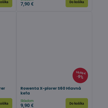
košíka
Do košíka
7,90 €
10,90 €
9%
rer
Rowenta X-plorer S60 Hlavná
kefa
Skladom
košíka
Do košíka
9,90 €