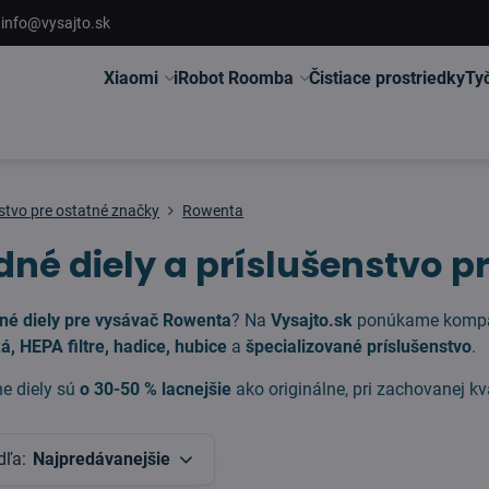
info@vysajto.sk
Xiaomi
iRobot Roomba
Čistiace prostriedky
Ty
stvo pre ostatné značky
Rowenta
né diely a príslušenstvo 
né diely pre vysávač Rowenta
? Na
Vysajto.sk
ponúkame kompati
, HEPA filtre, hadice, hubice
a
špecializované príslušenstvo
.
ne diely sú
o 30-50 % lacnejšie
ako originálne, pri zachovanej kv
dľa:
Najpredávanejšie