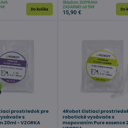
RAVA
Skladom, DOPRAVA
59€
ZADARMO od 59€
Do košíka
Do 
15,90 €
iaci prostriedok pre
4Robot čistiaci prostriedo
vysávače s
robotické vysávače s
 20ml - VZORKA
mopovaním Pure essence 