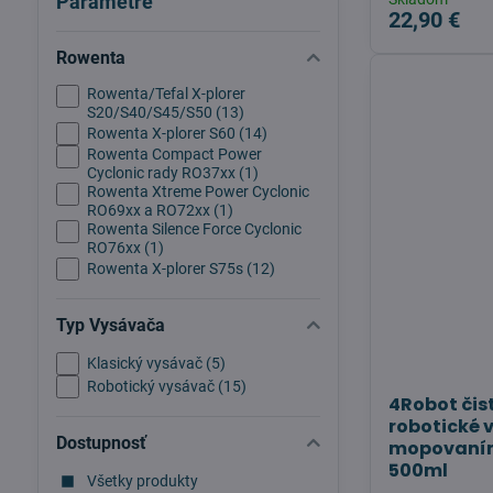
Parametre
22,90 €
Rowenta
Rowenta/Tefal X-plorer
S20/S40/S45/S50 (13)
Rowenta X-plorer S60 (14)
Rowenta Compact Power
Cyclonic rady RO37xx (1)
Rowenta Xtreme Power Cyclonic
RO69xx a RO72xx (1)
Rowenta Silence Force Cyclonic
RO76xx (1)
Rowenta X-plorer S75s (12)
Typ Vysávača
Klasický vysávač (5)
Robotický vysávač (15)
4Robot čist
robotické 
Dostupnosť
mopovaním
500ml
Všetky produkty