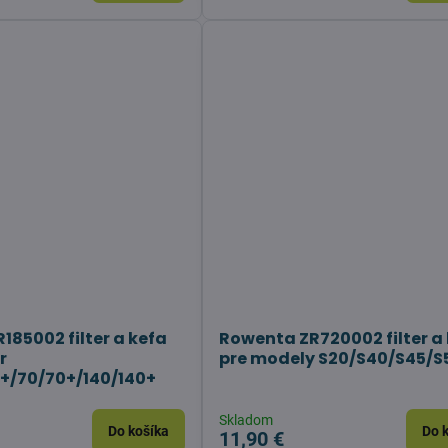
185002 filter a kefa
Rowenta ZR720002 filter a
r
pre modely S20/S40/S45/S
+/70/70+/140/140+
Skladom
Do košíka
Do 
11,90 €