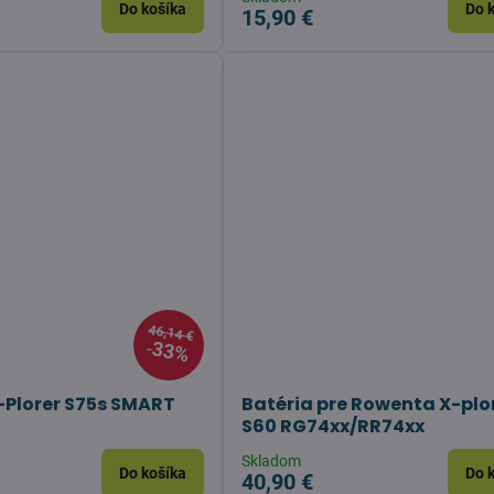
Do košíka
Do 
15,90 €
46,14 €
33%
Plorer S75s SMART
Batéria pre Rowenta X-plo
S60 RG74xx/RR74xx
Skladom
Do košíka
Do 
40,90 €