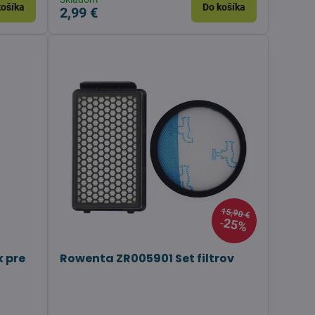
košíka
Do košíka
2,99 €
15,90 €
25%
k pre
Rowenta ZR005901 Set filtrov