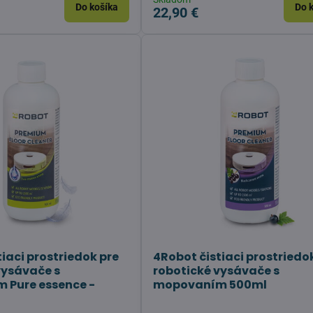
Do košíka
Do 
22,90 €
iaci prostriedok pre
4Robot čistiaci prostriedo
vysávače s
robotické vysávače s
 Pure essence -
mopovaním 500ml