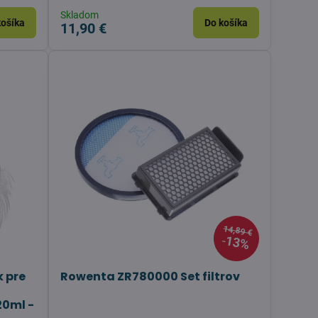
Skladom
košíka
Do košíka
11,90 €
14,89 €
13%
k pre
Rowenta ZR780000 Set filtrov
20ml -