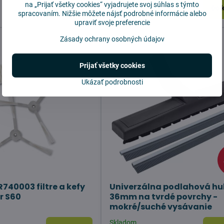
Skladom
na „Prijať všetky cookies“ vyjadrujete svoj súhlas s týmto
Do košíka
Do 
13,90 €
spracovaním. Nižšie môžete nájsť podrobné informácie alebo
upraviť svoje preferencie
Zásady ochrany osobných údajov
Prijať všetky cookies
Ukázať podrobnosti
740003 filtre a kefy
Univerzálna podlahová hu
r S60
36mm na tvrdé povrchy -
mokré/suché vysávanie
Skladom