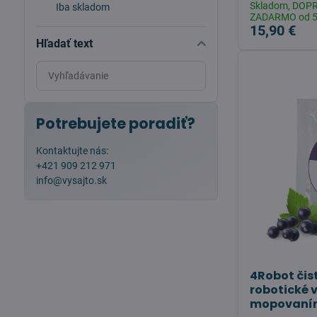
Skladom, DOP
Iba skladom
ZADARMO od 
15,90 €
Hľadať text
Prehľadať
výsledky
filtra
fulltextom
Potrebujete poradiť?
Kontaktujte nás:
+421 909 212 971
info@vysajto.sk
4Robot čist
robotické 
mopovaním