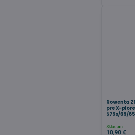
Rowenta ZR
pre X-plore
S75s/65/65
Skladom
10,90 €