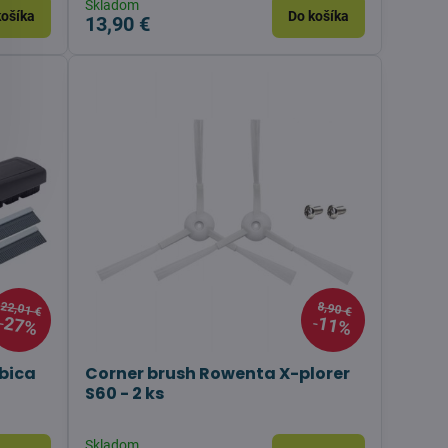
Skladom
košíka
Do košíka
13,90 €
22,01 €
8,90 €
27%
11%
bica
Corner brush Rowenta X-plorer
S60 - 2 ks
Skladom