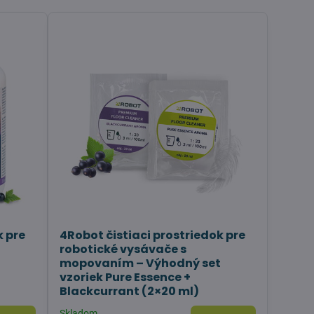
k pre
4Robot čistiaci prostriedok pre
robotické vysávače s
mopovaním – Výhodný set
vzoriek Pure Essence +
Blackcurrant (2×20 ml)
Skladom