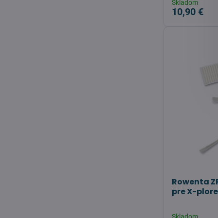
Skladom
10,90 €
Rowenta ZR
pre X-plore
Skladom