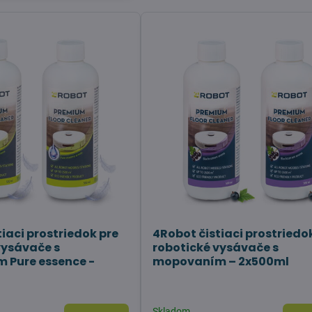
iaci prostriedok pre
4Robot čistiaci prostriedo
vysávače s
robotické vysávače s
 Pure essence -
mopovaním – 2x500ml
Skladom