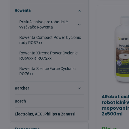
Rowenta
Príslušenstvo pre robotické
vysávače Rowenta
Rowenta Compact Power Cyclonic
rady RO37xx
Rowenta Xtreme Power Cyclonic
RO69xx a RO72xx
Rowenta Silence Force Cyclonic
RO76xx
Kärcher
4Robot čist
Bosch
robotické 
mopovaním
2x500ml
Electrolux, AEG, Philips a Zanussi
Skladom