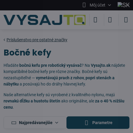
Môj účet
Príslušenstvo pre ostatné značky
Bočné kefy
Hľadáte
bočnú kefu pre robotický vysávač
? Na
Vysajto.sk
nájdete
kompatibilné bočné kefy pre rôzne značky. Bočné kefy sú
nezastupiteľné —
vymetávajú prach z rohov, popri stenách a
nábytku
a posúvajú ho do dráhy hlavnej kefy.
Naše alternatívne kefy sú vyrobené z kvalitného nylonu, majú
rovnakú dĺžku a hustotu štetín
ako originálne, ale
za o 40 % nižšiu
cenu
.
Najpredávanejšie
Parametre