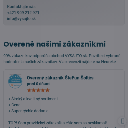
Kontaktujte nás:
+421 909 212 971
info@vysajto.sk
Overené našimi zákazníkmi
99% zákazníkov odporúča obchod VYSAJTO.sk. Pozrite si vybrané
hodnotenia našich zákazníkov. Viac recenzií nájdete na
Heureke
Overený zákazník ŠteFun Šoltés
pred 0 dňami
Hodnotenie:
5
/
+ Široký a kvalitný sortiment
5
+ Cena
+ Super rýchle dodanie
TOP! Som pravidelný zákazník a ešte som sa nesklamal!...