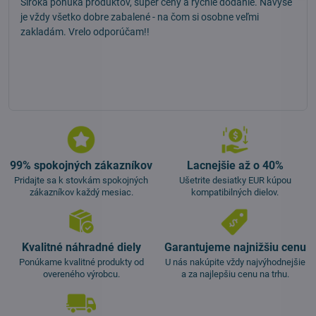
Široká ponuka produktov, super ceny a rýchle dodanie. Navyše
je vždy všetko dobre zabalené - na čom si osobne veľmi
zakladám. Vrelo odporúčam!!
99% spokojných zákazníkov
Lacnejšie až o 40%
Pridajte sa k stovkám spokojných
Ušetrite desiatky EUR kúpou
zákazníkov každý mesiac.
kompatibilných dielov.
Kvalitné náhradné diely
Garantujeme najnižšiu cenu
Ponúkame kvalitné produkty od
U nás nakúpite vždy najvýhodnejšie
overeného výrobcu.
a za najlepšiu cenu na trhu.