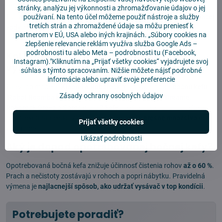
Odporúčame meniť každé
3 až 6 mesiacov
pri bežnom používaní.
stránky, analýzu jej výkonnosti a zhromažďovanie údajov o jej
Tip:
ak sa štetiny rozstrapatia, ponorte ich na pár sekúnd do vriacej
používaní. Na tento účel môžeme použiť nástroje a služby
tretích strán a zhromaždené údaje sa môžu preniesť k
vody
z kanvice — narovnajú sa a kefa získa späť funkčnosť. Po
partnerom v EÚ, USA alebo iných krajinách. „Súbory cookies na
niekoľkých takýchto cykloch však treba kefu vymeniť za novú.
zlepšenie relevancie reklám využíva služba
Google Ads –
podrobnosti tu
alebo
Meta – podrobnosti tu
(Facebook,
Koľko bočných kief má robotický
Instagram)."Kliknutím na „Prijať všetky cookies“ vyjadrujete svoj
vysávač?
súhlas s týmto spracovaním. Nižšie môžete nájsť podrobné
informácie alebo upraviť svoje preferencie
Záleží od modelu.
Xiaomi a Roborock
majú väčšinou
1 bočnú kefu
,
Zásady ochrany osobných údajov
iRobot Roomba i/j séria
má
1 kefu
, niektoré modely
Dreame,
Roborock Qrevo a Saros
majú
2 kefy
(lepšie čistenie rohov vďaka
rotačnému ramenu). V našej ponuke nájdete
presné množstvo
pre
Prijať všetky cookies
váš model.
Ukázať podrobnosti
Aký je dopad opotrebovanej bočnej kefy?
Opotrebovaná bočná kefa znižuje účinnosť čistenia rohov
až o 60 %
.
Prach a nečistoty zostávajú v rohoch a popri nábytku. Pravidelná
výmena je
najlacnejší spôsob, ako udržať vysávač v top kondícii
.
Potrebujete poradiť?