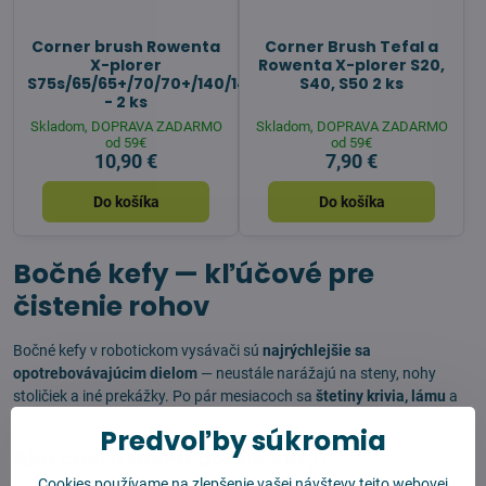
Corner brush Rowenta
Corner Brush Tefal a
X-plorer
Rowenta X-plorer S20,
S75s/65/65+/70/70+/140/140+
S40, S50 2 ks
- 2 ks
Skladom, DOPRAVA ZADARMO
Skladom, DOPRAVA ZADARMO
od 59€
od 59€
10,90 €
7,90 €
Do košíka
Do košíka
Bočné kefy — kľúčové pre
čistenie rohov
Bočné kefy v robotickom vysávači sú
najrýchlejšie sa
opotrebovávajúcim dielom
— neustále narážajú na steny, nohy
stoličiek a iné prekážky. Po pár mesiacoch sa
štetiny krivia, lámu
a
kefa stráca účinnosť.
Predvoľby súkromia
Ako často meniť bočné kefy?
Cookies používame na zlepšenie vašej návštevy tejto webovej