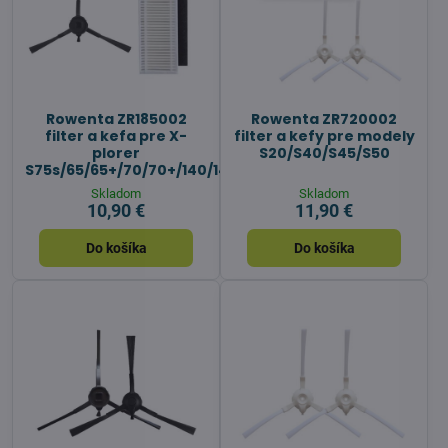
Rowenta ZR185002
Rowenta ZR720002
filter a kefa pre X-
filter a kefy pre modely
plorer
S20/S40/S45/S50
S75s/65/65+/70/70+/140/140+
Skladom
Skladom
10,90 €
11,90 €
Do košíka
Do košíka