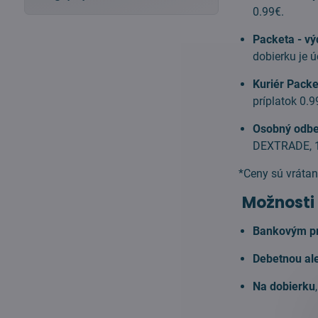
0.99€.
Packeta - v
dobierku je ú
Kuriér Packe
príplatok 0.9
Osobný odbe
DEXTRADE, 1
*Ceny sú vráta
Možnosti
Bankovým p
Debetnou ale
Na dobierku