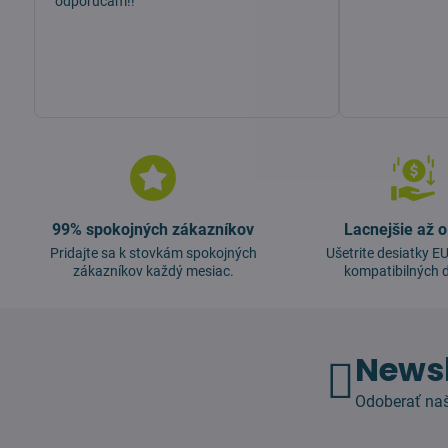
odporúčam!!
99% spokojných zákazníkov
Lacnejšie až 
Pridajte sa k stovkám spokojných
Ušetrite desiatky 
zákazníkov každý mesiac.
kompatibilných d
Newsl
Odoberať naš