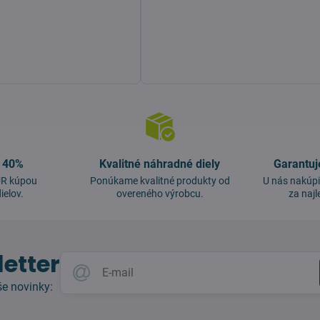
o 40%
Kvalitné náhradné diely
Garantuj
EUR kúpou
Ponúkame kvalitné produkty od
U nás nakúpi
ielov.
overeného výrobcu.
za najl
etter
e novinky: