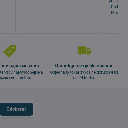
prístupu z
+Prehľadn
+Možno vý
eme najnižšiu cenu
Garantujeme rýchle dodanie
te vždy najvýhodnejšie a
Objednaný tovar zvyčajne doručíme už
epšiu cenu na trhu.
od 24 hodín.
Odoberať