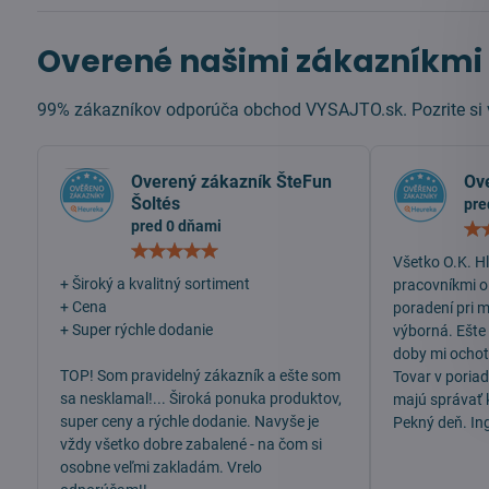
Overené našimi zákazníkmi
99% zákazníkov odporúča obchod VYSAJTO.sk. Pozrite si v
Overený zákazník ŠteFun
Ov
Šoltés
pre
pred 0 dňami
Hodnotenie:
Všetko O.K. H
5
/
+ Široký a kvalitný sortiment
pracovníkmi o
5
+ Cena
poradení pri 
+ Super rýchle dodanie
výborná. Ešte
doby mi ochotn
TOP! Som pravidelný zákazník a ešte som
Tovar v poria
sa nesklamal!... Široká ponuka produktov,
majú správať 
super ceny a rýchle dodanie. Navyše je
Pekný deň. In
vždy všetko dobre zabalené - na čom si
osobne veľmi zakladám. Vrelo