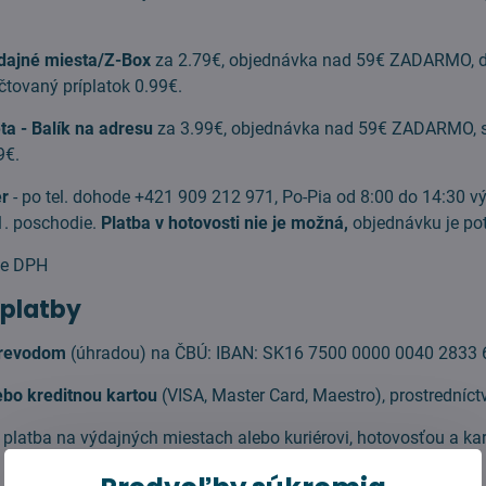
ýdajné miesta/Z-Box
za 2.79€, objednávka nad 59€ ZADARMO, do
čtovaný príplatok 0.99€.
ta - Balík na adresu
za 3.99€, objednávka nad 59€ ZADARMO, sl
9€.
r
- po tel. dohode +421 909 212 971, Po-Pia od 8:00 do 14:30 v
. poschodie.
Platba v hotovosti nie je možná,
objednávku je pot
ne DPH
 platby
revodom
(úhradou) na ČBÚ: IBAN: SK16 7500 0000 0040 2833
bo kreditnou kartou
(VISA, Master Card, Maestro), prostrední
, platba na výdajných miestach alebo kuriérovi, hotovosťou a kar