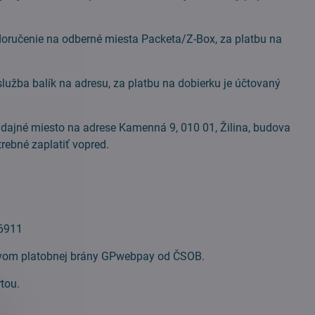
ručenie na odberné miesta Packeta/Z-Box, za platbu na
užba balík na adresu, za platbu na dobierku je účtovaný
ýdajné miesto na adrese Kamenná 9, 010 01, Žilina, budova
rebné zaplatiť vopred.
 6911
ctvom platobnej brány GPwebpay od ČSOB.
tou.