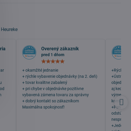
a
Heureke
ria
Overený zákazník
pred 1 dňom
otenie:
Hodnotenie:
5
/
var
+ okamžité jednanie
+Rýchlosť
5
+ rýchle vybavenie objednávky (na 2. deň)
+Ústretovo
u
+ tovar kvalitne zabalený
objednala 
 od
+ pri chybe v objednávke pozitívne
aj keď som
h
vybavená zámena tovaru za správny
výmenu, v
+ dobrý kontakt so zákazníkom
komunikáci
Maximálna spokojnosť!
+Peniaze 
odstúpení
nesprávny 
+Jeden z n