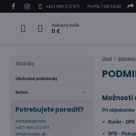
+421 909 212 971
Po-Pia 7:00-14:30
Nákupný košík
0 €
Úvod
Doprava 
Stránky
PODMI
Obchodné podmienky
Retino
Možnosti 
Potrebujete poradiť?
Pri objednávke
Kontaktujte nás:
Kuriér - DPD
+421 909 212 971
DPD - Picku
info@vysajto.sk