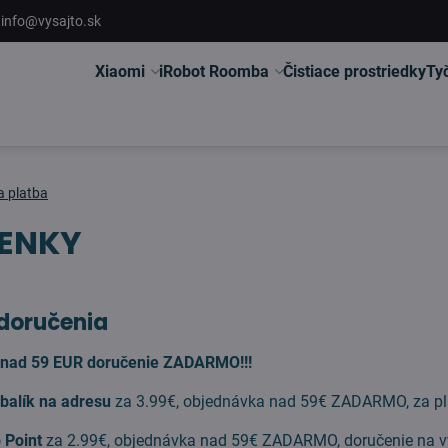
info@vysajto.sk
Xiaomi
iRobot Roomba
Čistiace prostriedky
Ty
a platba
ENKY
doručenia
 nad 59 EUR doručenie ZADARMO!!!
 balík na adresu
za 3.99€, objednávka nad 59€ ZADARMO, za plat
p Point
za 2.99€, objednávka nad 59€ ZADARMO, doručenie na výd