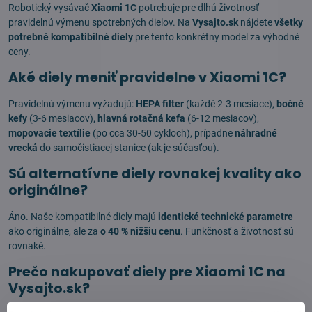
Robotický vysávač
Xiaomi 1C
potrebuje pre dlhú životnosť
pravidelnú výmenu spotrebných dielov. Na
Vysajto.sk
nájdete
všetky
potrebné kompatibilné diely
pre tento konkrétny model za výhodné
ceny.
Aké diely meniť pravidelne v Xiaomi 1C?
Pravidelnú výmenu vyžadujú:
HEPA filter
(každé 2-3 mesiace),
bočné
kefy
(3-6 mesiacov),
hlavná rotačná kefa
(6-12 mesiacov),
mopovacie textílie
(po cca 30-50 cykloch), prípadne
náhradné
vrecká
do samočistiacej stanice (ak je súčasťou).
Sú alternatívne diely rovnakej kvality ako
originálne?
Áno. Naše kompatibilné diely majú
identické technické parametre
ako originálne, ale za
o 40 % nižšiu cenu
. Funkčnosť a životnosť sú
rovnaké.
Prečo nakupovať diely pre Xiaomi 1C na
Vysajto.sk?