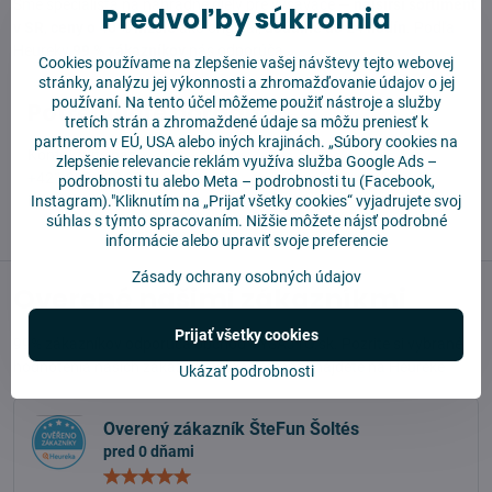
Sme špecialista na náhradné diely pre vysávače —
najširší sortiment
Predvoľby súkromia
v SR
,
ceny o 40 % nižšie
ako originál,
dodanie do 24 hodín
. Podľa
Heureky
99 % zákazníkov
nás odporúča.
Cookies používame na zlepšenie vašej návštevy tejto webovej
stránky, analýzu jej výkonnosti a zhromažďovanie údajov o jej
používaní. Na tento účel môžeme použiť nástroje a služby
Potrebujete poradiť?
tretích strán a zhromaždené údaje sa môžu preniesť k
partnerom v EÚ, USA alebo iných krajinách. „Súbory cookies na
Kontaktujte nás:
zlepšenie relevancie reklám využíva služba
Google Ads –
+421 909 212 971
podrobnosti tu
alebo
Meta – podrobnosti tu
(Facebook,
Instagram)."Kliknutím na „Prijať všetky cookies“ vyjadrujete svoj
info@vysajto.sk
súhlas s týmto spracovaním. Nižšie môžete nájsť podrobné
informácie alebo upraviť svoje preferencie
Zásady ochrany osobných údajov
Overené našimi zákazníkmi
Prijať všetky cookies
99% zákazníkov odporúča obchod VYSAJTO.sk. Pozrite si vybrané
hodnotenia našich zákazníkov. Viac recenzií nájdete na
Heureke
Ukázať podrobnosti
Overený zákazník ŠteFun Šoltés
pred 0 dňami
Hodnotenie:
5