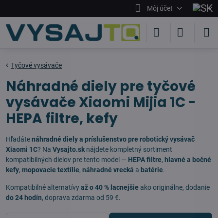
Môj účet
Tyčové vysávače
Náhradné diely pre tyčové
vysávače Xiaomi Mijia 1C -
HEPA filtre, kefy
Hľadáte
náhradné diely a príslušenstvo pre robotický vysávač
Xiaomi 1C
? Na
Vysajto.sk
nájdete kompletný sortiment
kompatibilných dielov pre tento model —
HEPA filtre
,
hlavné a bočné
kefy
,
mopovacie textílie
,
náhradné vrecká
a
batérie
.
Kompatibilné alternatívy
až o 40 % lacnejšie
ako originálne, dodanie
do 24 hodín
, doprava zdarma od 59 €.