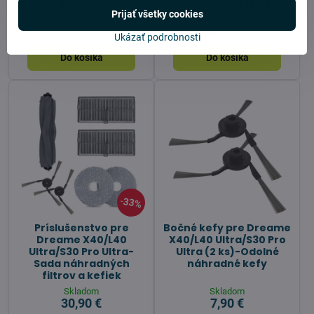
vysávač
náhradných dielov
Prijať všetky cookies
Skladom
Skladom
10,90 €
41,90 €
Ukázať podrobnosti
Do košíka
Do košíka
33%
Príslušenstvo pre
Bočné kefy pre Dreame
Dreame X40/L40
X40/L40 Ultra/S30 Pro
Ultra/S30 Pro Ultra-
Ultra (2 ks)-Odolné
Sada náhradných
náhradné kefy
filtrov a kefiek
Skladom
Skladom
30,90 €
7,90 €