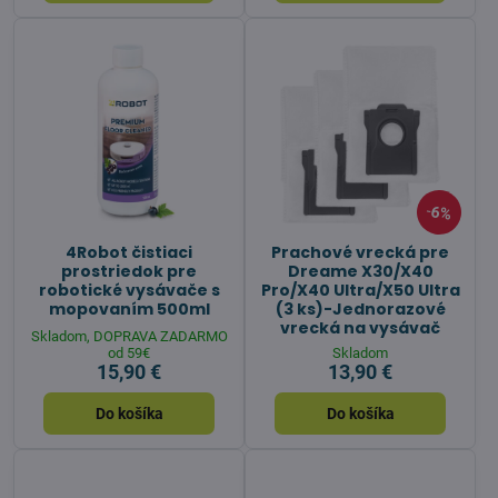
6%
4Robot čistiaci
Prachové vrecká pre
prostriedok pre
Dreame X30/X40
robotické vysávače s
Pro/X40 Ultra/X50 Ultra
mopovaním 500ml
(3 ks)-Jednorazové
vrecká na vysávač
Skladom, DOPRAVA ZADARMO
od 59€
Skladom
15,90 €
13,90 €
Do košíka
Do košíka