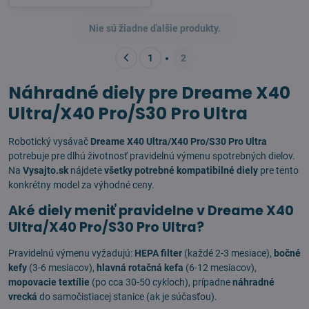
Nie sú žiadne ďalšie produkty.
1
2
Náhradné diely pre Dreame X40
Ultra/X40 Pro/S30 Pro Ultra
Robotický vysávač
Dreame X40 Ultra/X40 Pro/S30 Pro Ultra
potrebuje pre dlhú životnosť pravidelnú výmenu spotrebných dielov.
Na
Vysajto.sk
nájdete
všetky potrebné kompatibilné diely
pre tento
konkrétny model za výhodné ceny.
Aké diely meniť pravidelne v Dreame X40
Ultra/X40 Pro/S30 Pro Ultra?
Pravidelnú výmenu vyžadujú:
HEPA filter
(každé 2-3 mesiace),
bočné
kefy
(3-6 mesiacov),
hlavná rotačná kefa
(6-12 mesiacov),
mopovacie textílie
(po cca 30-50 cykloch), prípadne
náhradné
vrecká
do samočistiacej stanice (ak je súčasťou).