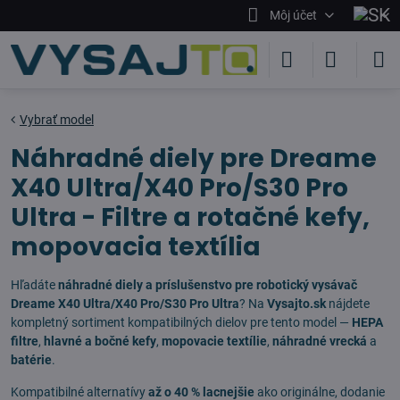
Môj účet
Vybrať model
Náhradné diely pre Dreame
X40 Ultra/X40 Pro/S30 Pro
Ultra - Filtre a rotačné kefy,
mopovacia textília
Hľadáte
náhradné diely a príslušenstvo pre robotický vysávač
Dreame X40 Ultra/X40 Pro/S30 Pro Ultra
? Na
Vysajto.sk
nájdete
kompletný sortiment kompatibilných dielov pre tento model —
HEPA
filtre
,
hlavné a bočné kefy
,
mopovacie textílie
,
náhradné vrecká
a
batérie
.
Kompatibilné alternatívy
až o 40 % lacnejšie
ako originálne, dodanie