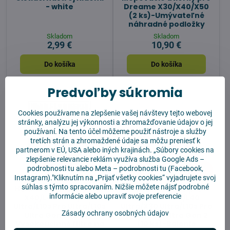
- white
Dreame X30/X40/X50
(2 ks)-Umývateľné
náhradné podložky
Skladom
Skladom
2,99 €
10,90 €
Do košíka
Do košíka
Predvoľby súkromia
Cookies používame na zlepšenie vašej návštevy tejto webovej
stránky, analýzu jej výkonnosti a zhromažďovanie údajov o jej
používaní. Na tento účel môžeme použiť nástroje a služby
tretích strán a zhromaždené údaje sa môžu preniesť k
partnerom v EÚ, USA alebo iných krajinách. „Súbory cookies na
zlepšenie relevancie reklám využíva služba
Google Ads –
podrobnosti tu
alebo
Meta – podrobnosti tu
(Facebook,
17%
Instagram)."Kliknutím na „Prijať všetky cookies“ vyjadrujete svoj
súhlas s týmto spracovaním. Nižšie môžete nájsť podrobné
HEPA filtre pre Dreame
Výhodná sada pre
informácie alebo upraviť svoje preferencie
X40/L40 Ultra/X30
Dreame X40/L40
Ultra/L10s Pro Ultra/L10s
Ultra/X30 Ultra/L10s Pro
Zásady ochrany osobných údajov
Ultra Gen 2 (2 ks)-
Ultra/L10s Ultra Gen 2
Vysokoúčinné filtre na
(10 ks)-Balenie