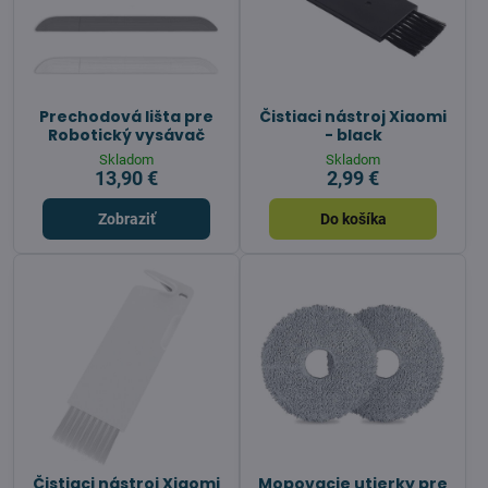
Prechodová lišta pre
Čistiaci nástroj Xiaomi
Robotický vysávač
- black
Skladom
Skladom
13,90 €
2,99 €
Zobraziť
Do košíka
Čistiaci nástroj Xiaomi
Mopovacie utierky pre