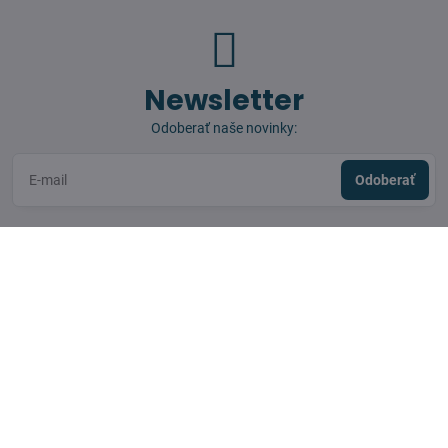
Newsletter
Odoberať naše novinky:
Odoberať
BEZPEČNÝ NÁKUP
KONTAKT
SLEDUJTE NÁS
Facebook
Instagram