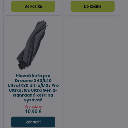
Do košíka
Do košíka
Hlavná kefa pre
Dreame X40/L40
Ultra/X30 Ultra/L10s Pro
Ultra/L10s Ultra Gen 2-
Náhradná kefa na
vysávač
Vypredané
10,90 €
Zobraziť