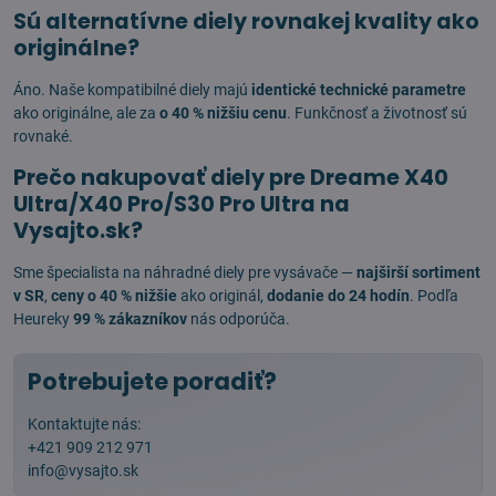
Sú alternatívne diely rovnakej kvality ako
originálne?
Áno. Naše kompatibilné diely majú
identické technické parametre
ako originálne, ale za
o 40 % nižšiu cenu
. Funkčnosť a životnosť sú
rovnaké.
Prečo nakupovať diely pre Dreame X40
Ultra/X40 Pro/S30 Pro Ultra na
Vysajto.sk?
Sme špecialista na náhradné diely pre vysávače —
najširší sortiment
v SR
,
ceny o 40 % nižšie
ako originál,
dodanie do 24 hodín
. Podľa
Heureky
99 % zákazníkov
nás odporúča.
Potrebujete poradiť?
Kontaktujte nás:
+421 909 212 971
info@vysajto.sk