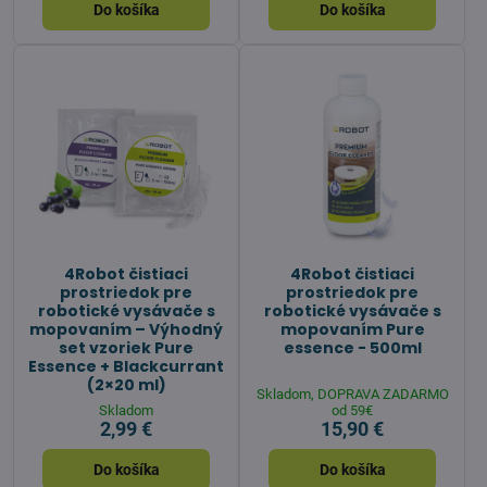
Do košíka
Do košíka
4Robot čistiaci
4Robot čistiaci
prostriedok pre
prostriedok pre
robotické vysávače s
robotické vysávače s
mopovaním – Výhodný
mopovaním Pure
set vzoriek Pure
essence - 500ml
Essence + Blackcurrant
(2×20 ml)
Skladom, DOPRAVA ZADARMO
Skladom
od 59€
2,99 €
15,90 €
Do košíka
Do košíka