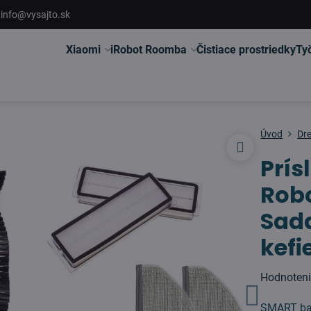
info@vysajto.sk
Xiaomi
iRobot Roomba
Čistiace prostriedky
Ty
Úvod
Dr
Prís
Rob
Sada
kefi
Hodnoten
SMART bal