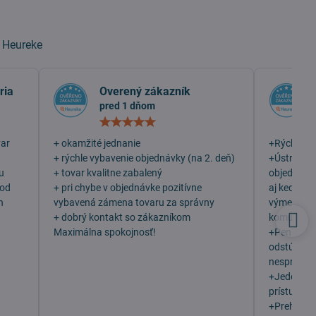
a
Heureke
ria
Overený zákazník
pred 1 dňom
otenie:
Hodnotenie:
5
/
var
+ okamžité jednanie
+Rýchlosť
5
+ rýchle vybavenie objednávky (na 2. deň)
+Ústretovo
u
+ tovar kvalitne zabalený
objednala 
 od
+ pri chybe v objednávke pozitívne
aj keď som
h
vybavená zámena tovaru za správny
výmenu, v
+ dobrý kontakt so zákazníkom
komunikáci
Maximálna spokojnosť!
+Peniaze 
odstúpení
nesprávny 
+Jeden z n
prístupu z
+Prehľadn