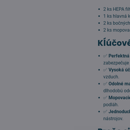
2 ks HEPA fil
1 ks hlavná 
2 ks bočných
2 ks mopovací
Kĺúčové
✅
Perfektná 
zabezpečuje
✅
Vysoká úč
vzduch.
✅
Odolné ma
dlhodobú od
✅
Mopovacie 
podláh.
✅
Jednoduch
nástrojov.