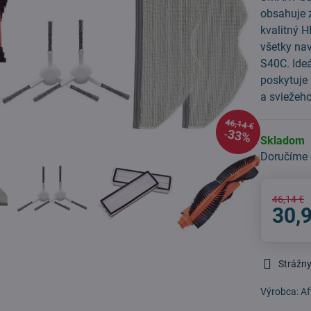
obsahuje 
kvalitný H
všetky na
S40C. Ideá
poskytuje
a sviežeh
46,14 €
33%
Skladom
Doručíme
46,14 €
30,
Strážny
Výrobca:
Af