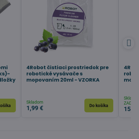
omi
4Robot čistiaci prostriedok pre
4Robo
ks)-
robotické vysávače s
robot
dložky
mopovaním 20ml - VZORKA
mopo
Sklado
Skladom
ZADARM
košíka
Do košíka
1,99 €
15,90