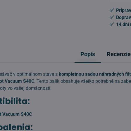
✅ Priprav
✅ Doprav
✅ 14 dní 
Popis
Recenzie
ysávač v optimálnom stave s
kompletnou sadou náhradných filt
bot Vacuum S40C
. Tento balík obsahuje všetko potrebné na zab
oty vo vašej domácnosti.
bilita:
ot Vacuum S40C
balenia: