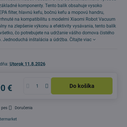
základné komponenty. Tento balík obsahuje vysoko
EPA filter, hlavnú kefu, bočnú kefu a mopovú handru,
vrhnuté na kompatibilitu s modelmi Xiaomi Robot Vacuum
lny na zlepšenie výkonu a efektivity vysávania, tento balík
 všetko, čo potrebujete na udržanie vášho domova čistého
o. Jednoduchá inštalácia a údržba.
Čítajte viac
 dňa:
Utorok
11.8.2026
Do košíka
90 €
 pes
Doručenia
termarket