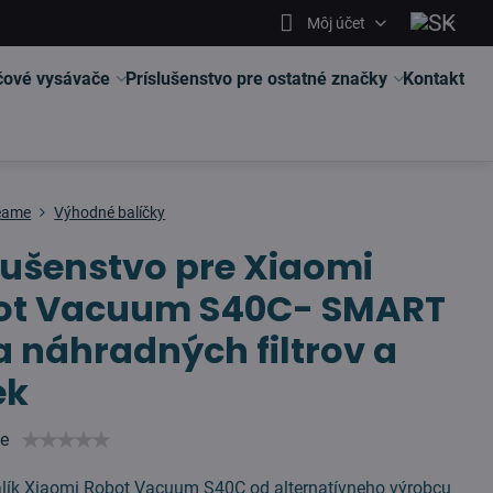
Môj účet
čové vysávače
Príslušenstvo pre ostatné značky
Kontakt
eame
Výhodné balíčky
lušenstvo pre Xiaomi
ot Vacuum S40C- SMART
 náhradných filtrov a
ek
ie
ík Xiaomi Robot Vacuum S40C od alternatívneho výrobcu