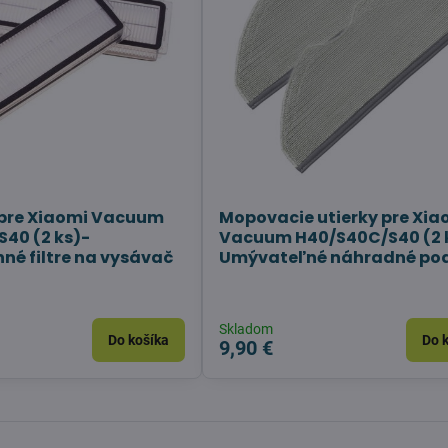
e pre Xiaomi Vacuum
Mopovacie utierky pre Xia
40 (2 ks)-
Vacuum H40/S40C/S40 (2 
né filtre na vysávač
Umývateľné náhradné po
Skladom
Do košíka
Do 
9,90 €