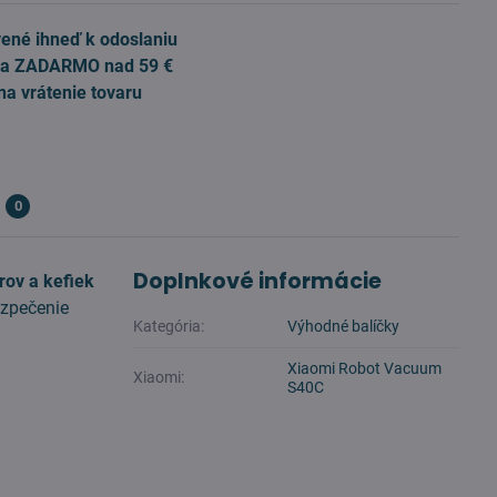
ené ihneď k odoslaniu
a ZADARMO nad 59 €
na vrátenie tovaru
0
Doplnkové informácie
rov a kefiek
ezpečenie
Kategória:
Výhodné balíčky
Xiaomi Robot Vacuum
Xiaomi:
S40C