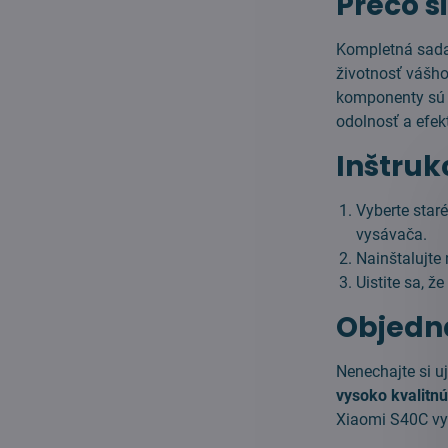
Prečo s
Kompletná sada
životnosť vášh
komponenty sú v
odolnosť a efekt
Inštruk
Vyberte star
vysávača.
Nainštalujte
Uistite sa, ž
Objedna
Nenechajte si u
vysoko kvalitn
Xiaomi S40C vy