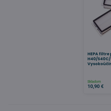
HEPA filtr
H40/S40C/S
Vysokoúčin
Skladom
10,90 €