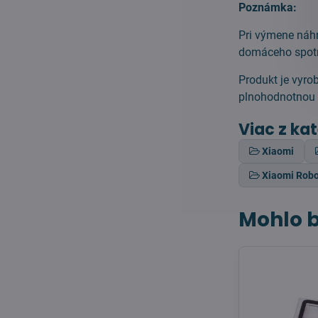
Poznámka:
Pri výmene náhr
domáceho spotr
Produkt je vyro
plnohodnotnou n
Viac z ka
Xiaomi
Xiaomi Rob
Mohlo b