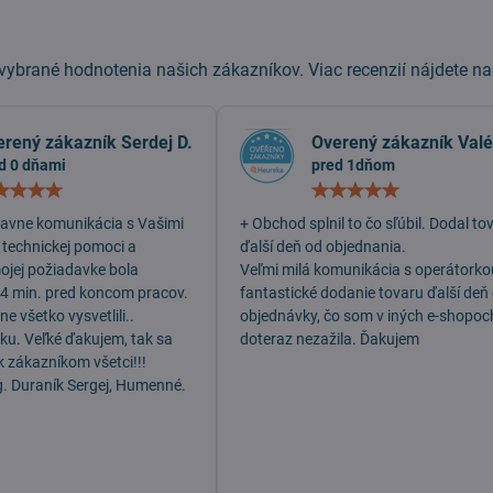
ybrané hodnotenia našich zákazníkov. Viac recenzií nájdete n
erený zákazník Serdej D.
Overený zákazník Valé
d 0 dňami
pred 1dňom
Hodnotenie:
Hodn
5
5
/
/
lavne komunikácia s Vašimi
+ Obchod splnil to čo sľúbil. Dodal to
5
5
 technickej pomoci a
ďalší deň od objednania.
mojej požiadavke bola
Veľmi milá komunikácia s operátorko
 4 min. pred koncom pracov.
fantastické dodanie tovaru ďalší deň
e všetko vysvetlili..
objednávky, čo som v iných e-shopoc
dku. Veľké ďakujem, tak sa
doteraz nezažila. Ďakujem
k zákazníkom všetci!!!
g. Duraník Sergej, Humenné.