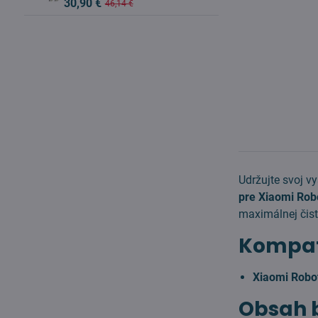
30,90 €
46,14 €
Udržujte svoj v
pre Xiaomi Ro
maximálnej čist
Kompati
Xiaomi Rob
Obsah 