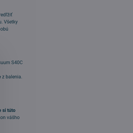
edľžiť
u. Všetky
dobú
Vacuum S40C
e
z balenia.
 si túto
kon vášho