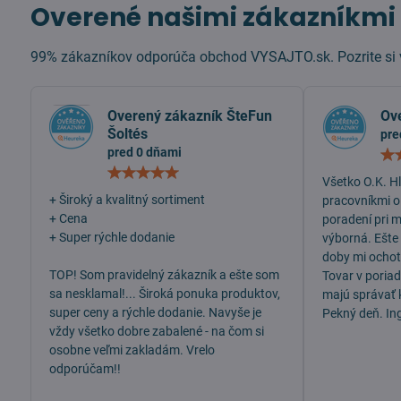
Overené našimi zákazníkmi
99% zákazníkov odporúča obchod VYSAJTO.sk. Pozrite si v
Overený zákazník ŠteFun
Ov
Šoltés
pre
pred 0 dňami
Hodnotenie:
Všetko O.K. H
5
/
+ Široký a kvalitný sortiment
pracovníkmi o
5
+ Cena
poradení pri 
+ Super rýchle dodanie
výborná. Ešte
doby mi ochotn
TOP! Som pravidelný zákazník a ešte som
Tovar v poria
sa nesklamal!... Široká ponuka produktov,
majú správať 
super ceny a rýchle dodanie. Navyše je
Pekný deň. In
vždy všetko dobre zabalené - na čom si
osobne veľmi zakladám. Vrelo
odporúčam!!