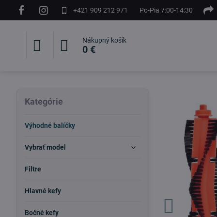
+421 909 212 971
Po-Pia 7:00-14:30
Nákupný košík
0 €
Kategórie
Výhodné balíčky
Vybrať model
Filtre
Hlavné kefy
Bočné kefy