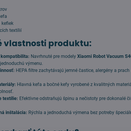
trov
kefa
 kefiek
ch textílií
 vlastnosti produktu:
kompatibilita:
Navrhnuté pre modely
Xiaomi Robot Vacuum S4
 jednoduchú výmenu.
innosť:
HEPA filtre zachytávajú jemné častice, alergény a prach p
teriály:
Hlavná kefa a bočné kefy vyrobené z kvalitných materiá
olnosť.
textílie:
Efektívne odstraňujú špinu a nečistoty pre dokonalé či
á inštalácia:
Rýchla a jednoduchá výmena bez potreby špeciá