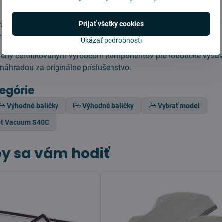
Prijať všetky cookies
adného alternatívneho dielu dodržiavajte návod a odporúčania
ebiča.
Ukázať podrobnosti
bený certifikovaným výrobcom komponentov pre robotické vysáv
áhradou za originálne príslušenstvo.
tegórie
Výhodné balíčky
Výhodné balíčky
Vybrať model
ot Vacuum S40C
y sa vám hodiť