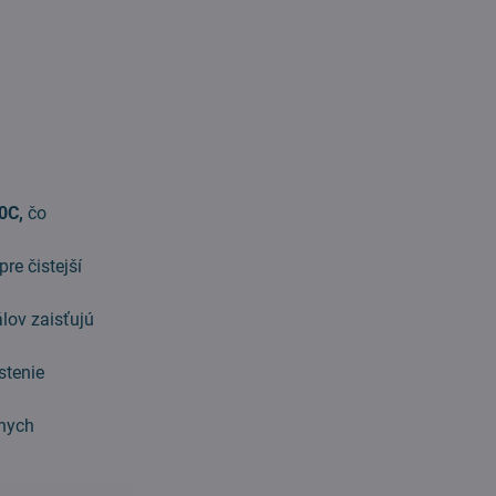
0C,
čo
re čistejší
lov zaisťujú
stenie
lnych