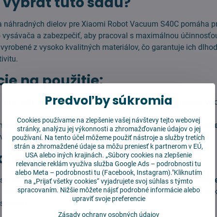
i vybrať túto sadu?
 náhradných dielov pre Xiaomi Robot Vacuum S40C pomáha pr
o vysávača a zabezpečiť, aby pracoval s maximálnou účinnosťo
yrobené z vysoko kvalitných materiálov, čo garantuje ich dlho
ivitu.
cie na použitie:
Predvoľby súkromia
é filtre, kefy alebo mopovacie textílie zo svojho Xiaomi Robot 
Cookies používame na zlepšenie vašej návštevy tejto webovej
 nové
HEPA filtre, hlavnú kefu, bočné kefky a mopovacie textíli
stránky, analýzu jej výkonnosti a zhromažďovanie údajov o jej
e všetky komponenty sedia správne, a pokračujte v čistení.
používaní. Na tento účel môžeme použiť nástroje a služby tretích
strán a zhromaždené údaje sa môžu preniesť k partnerom v EÚ,
jte si ešte dnes!
USA alebo iných krajinách. „Súbory cookies na zlepšenie
relevancie reklám využíva služba
Google Ads – podrobnosti tu
alebo
Meta – podrobnosti tu
(Facebook, Instagram)."Kliknutím
jsť príležitosť na dokonalé čistenie vašej domácnosti.
Objednajte
na „Prijať všetky cookies“ vyjadrujete svoj súhlas s týmto
spracovaním. Nižšie môžete nájsť podrobné informácie alebo
ú sadu náhradných dielov ešte dnes
a zabezpečte optimálny vý
upraviť svoje preferencie
sávača!
Zásady ochrany osobných údajov