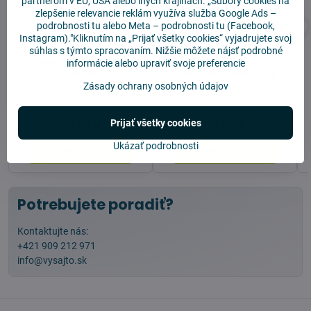
partnerom v EÚ, USA alebo iných krajinách. „Súbory cookies na
zlepšenie relevancie reklám využíva služba
Google Ads –
Hlavná kefa pre
Mopovacie utierky pre
podrobnosti tu
alebo
Meta – podrobnosti tu
(Facebook,
Roborock Q10-
Roborock Q10-
Instagram)."Kliknutím na „Prijať všetky cookies“ vyjadrujete svoj
VF/VF+/V/V+/S5/S5+-
VF/VF+/V/V+/S5/S5+ (2
súhlas s týmto spracovaním. Nižšie môžete nájsť podrobné
Náhradná kefa na
ks)-Umývateľné
informácie alebo upraviť svoje preferencie
vysávač
náhradné podložky
Zásady ochrany osobných údajov
Skladom
Skladom
Prijať všetky cookies
10,90 €
10,90 €
Ukázať podrobnosti
Do košíka
Do košíka
Potrebujete poradiť?
Kontaktujte nás:
+421 909 212 971
info@vysajto.sk