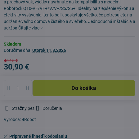
a prachový vak, všetky navrhnuté na kompatibilitu s modelmi
Roborock Q10-VF/VF+/V/V+/S5/S5+. Ideálny na zlepšenie výkonu a
efektivity vysávania, tento balík poskytuje všetko, čo potrebujete na
udržanie vášho domova čistého a sviežeho. Jednoduchá inštalácia a
údržba
Čítajte viac
Skladom
Doručíme dňa:
Utorok
11.8.2026
46,15 €
30,90 €
Do košíka
Strážny pes
Doručenia
Výrobca:
4Robot
✅ Pripravené ihneď k odoslaniu