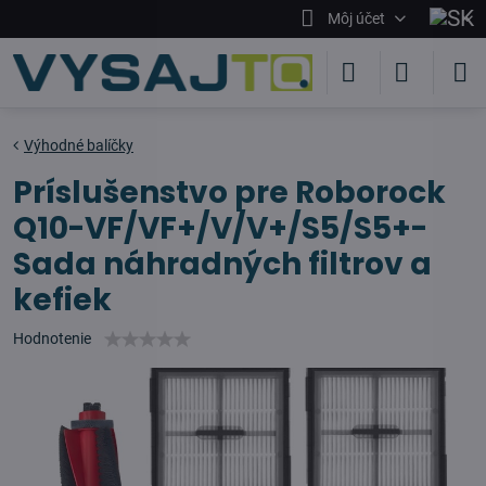
Môj účet
Výhodné balíčky
Príslušenstvo pre Roborock
Q10-VF/VF+/V/V+/S5/S5+-
Sada náhradných filtrov a
kefiek
Hodnotenie