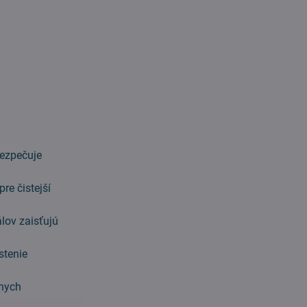
ezpečuje
re čistejší
lov zaisťujú
stenie
lnych