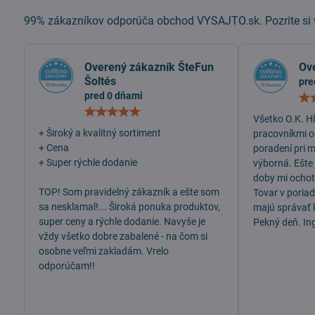
99% zákazníkov odporúča obchod VYSAJTO.sk. Pozrite si v
Overený zákazník ŠteFun
Ov
Šoltés
pre
pred 0 dňami
Hodnotenie:
Všetko O.K. H
5
/
+ Široký a kvalitný sortiment
pracovníkmi o
5
+ Cena
poradení pri 
+ Super rýchle dodanie
výborná. Ešte
doby mi ochotn
TOP! Som pravidelný zákazník a ešte som
Tovar v poria
sa nesklamal!... Široká ponuka produktov,
majú správať 
super ceny a rýchle dodanie. Navyše je
Pekný deň. In
vždy všetko dobre zabalené - na čom si
osobne veľmi zakladám. Vrelo
odporúčam!!