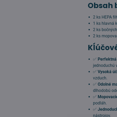
Obsah 
2 ks HEPA fil
1 ks hlavná 
2 ks bočných
2 ks mopovací
Kĺúčové
✅
Perfektná 
jednoduchú 
✅
Vysoká úč
vzduch.
✅
Odolné ma
dlhodobú od
✅
Mopovacie 
podláh.
✅
Jednoduch
nástrojov.