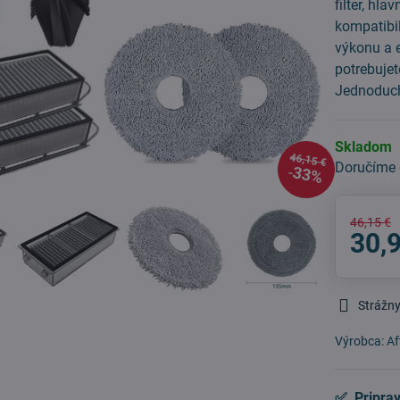
filter, hl
kompatibil
výkonu a e
potrebuje
Jednoduch
Skladom
46,15 €
Doručíme
33%
46,15 €
30,
Strážny
Výrobca:
Af
✅ Priprav