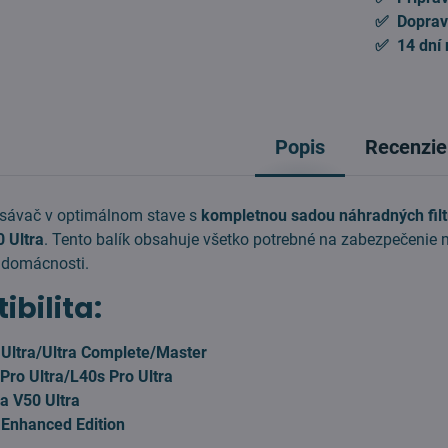
✅ Doprav
✅ 14 dní 
Popis
Recenzie
ysávač v optimálnom stave s
kompletnou sadou náhradných filt
 Ultra
. Tento balík obsahuje všetko potrebné na zabezpečenie
j domácnosti.
bilita:
Ultra/Ultra Complete/Master
ro Ultra/L40s Pro Ultra
 V50 Ultra
Enhanced Edition