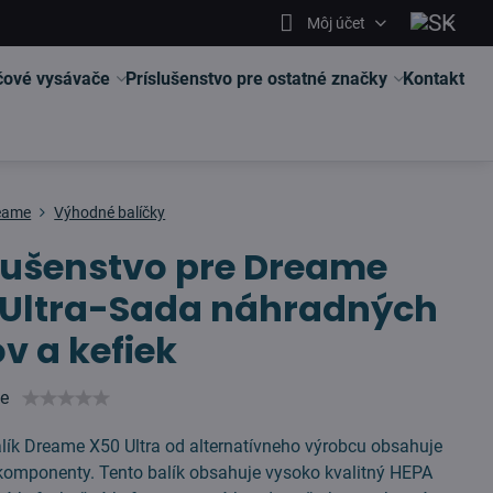
Môj účet
čové vysávače
Príslušenstvo pre ostatné značky
Kontakt
eame
Výhodné balíčky
lušenstvo pre Dreame
 Ultra-Sada náhradných
rov a kefiek
ie
ík Dreame X50 Ultra od alternatívneho výrobcu obsahuje
komponenty. Tento balík obsahuje vysoko kvalitný HEPA