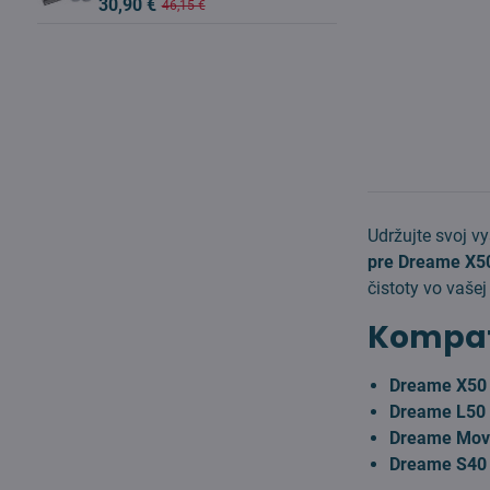
30,90 €
46,15 €
Udržujte svoj v
pre Dreame X50
čistoty vo vaše
Kompati
Dreame X50 
Dreame L50 P
Dreame Mova
Dreame S40 