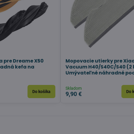
a pre Dreame X50
Mopovacie utierky pre Xia
radná kefa na
Vacuum H40/S40C/S40 (2 
Umývateľné náhradné po
Skladom
Do košíka
Do 
9,90 €