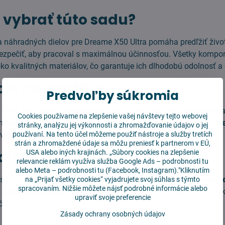
i vybrať túto sadu?
 náhradných dielov pre Dreame X50 Ultra pomáha predľžiť živo
ezpečiť, aby pracoval s maximálnou účinnosťou. Všetky kompo
ko kvalitných materiálov, čo garantuje ich dlhodobú odolnosť a e
cie na použitie:
Predvoľby súkromia
 filtre, kefy alebo mopovacie textílie zo svojho Dreame vysávača
Cookies používame na zlepšenie vašej návštevy tejto webovej
 nové
HEPA filtre, hlavnú kefu, bočné kefky a mopovacie textíli
stránky, analýzu jej výkonnosti a zhromažďovanie údajov o jej
používaní. Na tento účel môžeme použiť nástroje a služby tretích
e všetky komponenty sedia správne, a pokračujte v čistení.
strán a zhromaždené údaje sa môžu preniesť k partnerom v EÚ,
jte si ešte dnes!
USA alebo iných krajinách. „Súbory cookies na zlepšenie
relevancie reklám využíva služba
Google Ads – podrobnosti tu
alebo
Meta – podrobnosti tu
(Facebook, Instagram)."Kliknutím
jsť príležitosť na dokonalé čistenie vašej domácnosti.
Objednajte
na „Prijať všetky cookies“ vyjadrujete svoj súhlas s týmto
spracovaním. Nižšie môžete nájsť podrobné informácie alebo
ú sadu náhradných dielov ešte dnes
a zabezpečte optimálny vý
upraviť svoje preferencie
ča!
Zásady ochrany osobných údajov