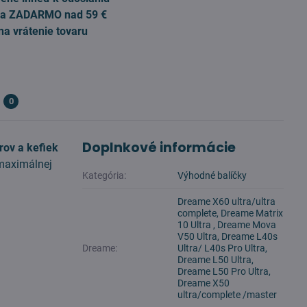
a ZADARMO nad 59 €
na vrátenie tovaru
0
Doplnkové informácie
rov a kefiek
 maximálnej
Kategória:
Výhodné balíčky
Dreame X60 ultra/ultra
complete, Dreame Matrix
10 Ultra , Dreame Mova
V50 Ultra, Dreame L40s
Dreame:
Ultra/ L40s Pro Ultra,
Dreame L50 Ultra,
Dreame L50 Pro Ultra,
Dreame X50
ultra/complete /master