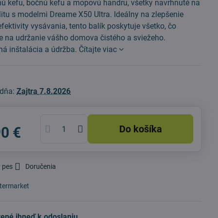
avnú kefu, bočnú kefu a mopovú handru, všetky navrhnuté na
itu s modelmi Dreame X50 Ultra. Ideálny na zlepšenie
fektivity vysávania, tento balík poskytuje všetko, čo
te na udržanie vášho domova čistého a sviežeho.
á inštalácia a údržba.
Čítajte viac
 dňa:
Zajtra
7.8.2026
Do košíka
90 €
 pes
Doručenia
termarket
ené ihneď k odoslaniu