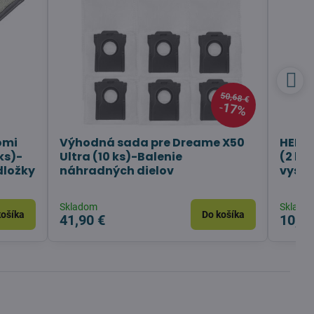
50,68 €
17%
omi
Výhodná sada pre Dreame X50
HEPA 
ks)-
Ultra (10 ks)-Balenie
(2 ks
dložky
náhradných dielov
vysá
Skladom
Sklado
košíka
Do košíka
41,90 €
10,90