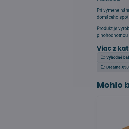
Pri výmene náhr
domáceho spotr
Produkt je vyro
plnohodnotnou n
Viac z ka
Výhodné bal
Dreame X50 
Mohlo b