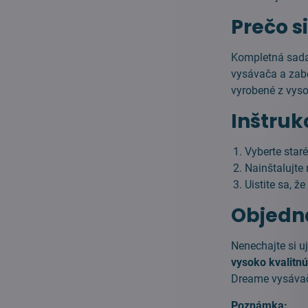
Prečo s
Kompletná sada
vysávača a zab
vyrobené z vyso
Inštruk
Vyberte staré
Nainštalujte
Uistite sa, ž
Objedna
Nenechajte si u
vysoko kvalitn
Dreame vysáva
Poznámka: