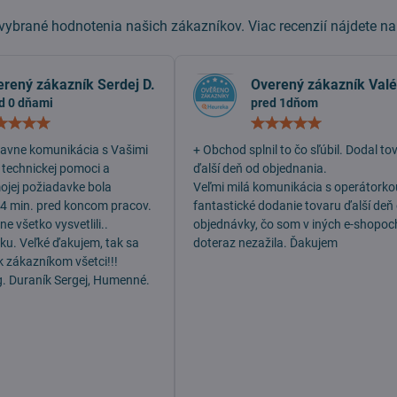
ybrané hodnotenia našich zákazníkov. Viac recenzií nájdete n
erený zákazník Serdej D.
Overený zákazník Valé
d 0 dňami
pred 1dňom
Hodnotenie:
Hodn
5
5
/
/
lavne komunikácia s Vašimi
+ Obchod splnil to čo sľúbil. Dodal to
5
5
 technickej pomoci a
ďalší deň od objednania.
mojej požiadavke bola
Veľmi milá komunikácia s operátorko
 4 min. pred koncom pracov.
fantastické dodanie tovaru ďalší deň
e všetko vysvetlili..
objednávky, čo som v iných e-shopoc
dku. Veľké ďakujem, tak sa
doteraz nezažila. Ďakujem
k zákazníkom všetci!!!
g. Duraník Sergej, Humenné.