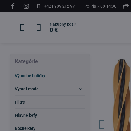
+421 909 212 971
Po-Pia 7:00-14:30
Nákupný košík
0 €
Kategórie
Výhodné balíčky
Vybrať model
Filtre
Hlavné kefy
Bočné kefy