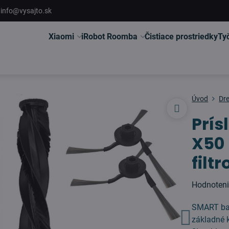
info@vysajto.sk
Xiaomi
iRobot Roomba
Čistiace prostriedky
Ty
Úvod
Dr
Prís
X50
filt
Hodnoten
SMART bal
základné 