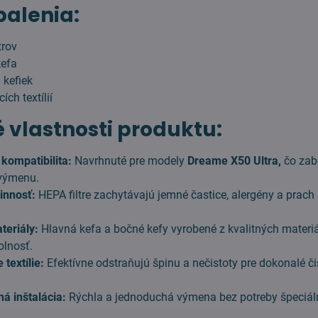
balenia:
trov
kefa
 kefiek
ch textílií
 vlastnosti produktu:
kompatibilita:
Navrhnuté pre modely
Dreame X50 Ultra,
čo zab
výmenu.
innosť:
HEPA filtre zachytávajú jemné častice, alergény a prach p
teriály:
Hlavná kefa a bočné kefy vyrobené z kvalitných materiá
olnosť.
textílie:
Efektívne odstraňujú špinu a nečistoty pre dokonalé či
á inštalácia:
Rýchla a jednoduchá výmena bez potreby špeciá