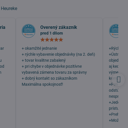
a
Heureke
ria
Overený zákazník
pred 1 dňom
otenie:
Hodnotenie:
5
/
var
+ okamžité jednanie
+Rýchlosť
5
+ rýchle vybavenie objednávky (na 2. deň)
+Ústretovo
u
+ tovar kvalitne zabalený
objednala 
 od
+ pri chybe v objednávke pozitívne
aj keď som
h
vybavená zámena tovaru za správny
výmenu, v
+ dobrý kontakt so zákazníkom
komunikáci
Maximálna spokojnosť!
+Peniaze 
odstúpení
nesprávny 
+Jeden z n
prístupu z
+Prehľadn
+Možno vý