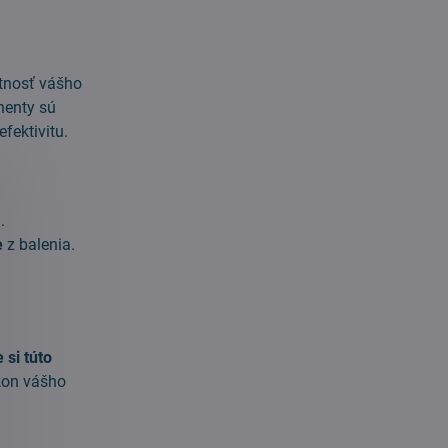
tnosť vášho
nenty sú
fektivitu.
.
e
z balenia.
 si túto
kon vášho