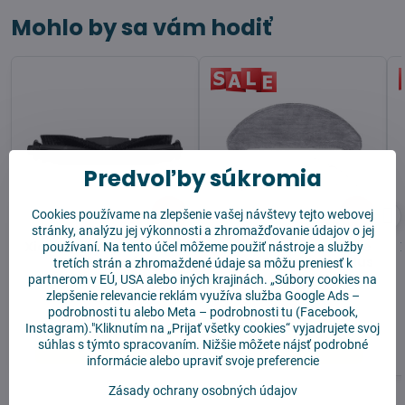
Mohlo by sa vám hodiť
Predvoľby súkromia
7%
8%
Cookies používame na zlepšenie vašej návštevy tejto webovej
stránky, analýzu jej výkonnosti a zhromažďovanie údajov o jej
Xiaomi Roidme Eve Plus
Mopovacia textília pre
používaní. Na tento účel môžeme použiť nástroje a služby
Hlavná kefa
Xiaomi Roidme Eve Plus
tretích strán a zhromaždené údaje sa môžu preniesť k
- 2 ks
partnerom v EÚ, USA alebo iných krajinách. „Súbory cookies na
zlepšenie relevancie reklám využíva služba
Google Ads –
Skladom
Skladom
11,90 €
10,90 €
podrobnosti tu
alebo
Meta – podrobnosti tu
(Facebook,
Instagram)."Kliknutím na „Prijať všetky cookies“ vyjadrujete svoj
súhlas s týmto spracovaním. Nižšie môžete nájsť podrobné
Do košíka
Do košíka
informácie alebo upraviť svoje preferencie
Zásady ochrany osobných údajov