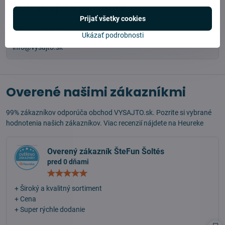
Potrebujete poradiť?
Prijať všetky cookies
Kontaktujte nás:
Ukázať podrobnosti
+421 909 212 971
info@vysajto.sk
Overené našimi zákazníkmi
99% zákazníkov odporúča obchod VYSAJTO.sk. Pozrite si vybrané
hodnotenia našich zákazníkov. Viac recenzií nájdete na
Heureke
Overený zákazník ŠteFun Šoltés
pred 0 dňami
Hodnotenie:
5
/
+ Široký a kvalitný sortiment
5
+ Cena
+ Super rýchle dodanie