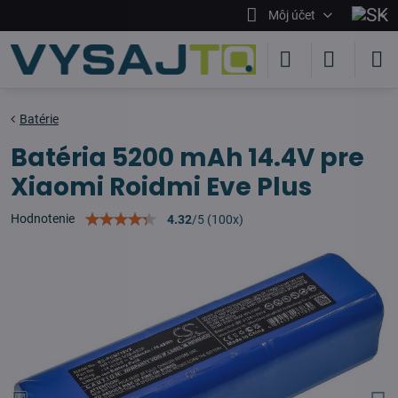
Môj účet
Batérie
Batéria 5200 mAh 14.4V pre
Xiaomi Roidmi Eve Plus
Hodnotenie
4.32
/
5
(
100
x)