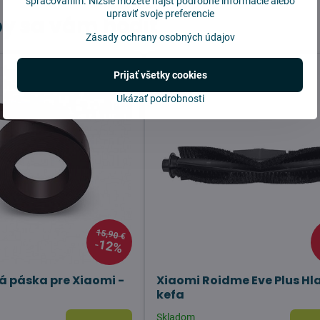
spracovaním. Nižšie môžete nájsť podrobné informácie alebo
upraviť svoje preferencie
y sa vám hodiť
Zásady ochrany osobných údajov
Prijať všetky cookies
Ukázať podrobnosti
15,90 €
12%
 páska pre Xiaomi -
Xiaomi Roidme Eve Plus Hl
kefa
Skladom