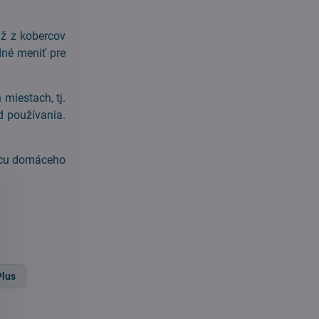
už z kobercov
dné meniť pre
miestach, tj.
d používania.
obcu domáceho
e
Plus