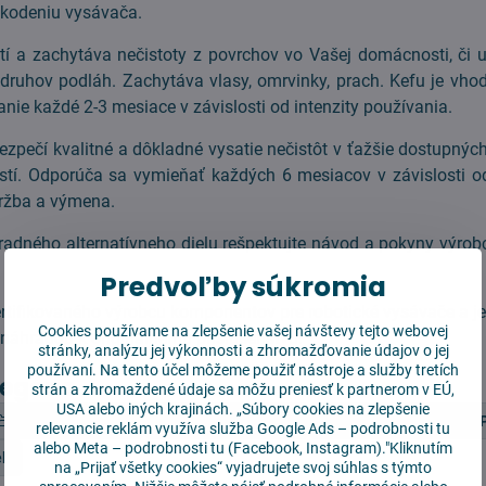
kodeniu vysávača.
tí a zachytáva nečistoty z povrchov vo Vašej domácnosti, či 
druhov podláh. Zachytáva vlasy, omrvinky, prach. Kefu je vho
anie každé 2-3 mesiace v závislosti od intenzity používania.
zpečí kvalitné a dôkladné vysatie nečistôt v ťažšie dostupných 
stí. Odporúča sa vymieňať každých 6 mesiacov v závislosti o
ržba a výmena.
radného alternatívneho dielu rešpektujte návod a pokyny výr
Predvoľby súkromia
ertifikovaného výrobcu komponentov pre robotické vysávače a j
Cookies používame na zlepšenie vašej návštevy tejto webovej
náhradou k originálnemu príslušenstvu.
stránky, analýzu jej výkonnosti a zhromažďovanie údajov o jej
používaní. Na tento účel môžeme použiť nástroje a služby tretích
tegórie
strán a zhromaždené údaje sa môžu preniesť k partnerom v EÚ,
USA alebo iných krajinách. „Súbory cookies na zlepšenie
Výhodné balíčky
Výhodné balíčky
Xiaomi Roidmi EVE 
relevancie reklám využíva služba
Google Ads – podrobnosti tu
alebo
Meta – podrobnosti tu
(Facebook, Instagram)."Kliknutím
l
na „Prijať všetky cookies“ vyjadrujete svoj súhlas s týmto