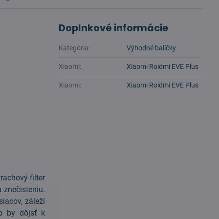
Doplnkové informácie
Kategória:
Výhodné balíčky
Xiaomi:
Xiaomi Roidmi EVE Plus
Xiaomi:
Xiaomi Roidmi EVE Plus
achový filter
 znečisteniu.
iacov, záleží
o by dôjsť k