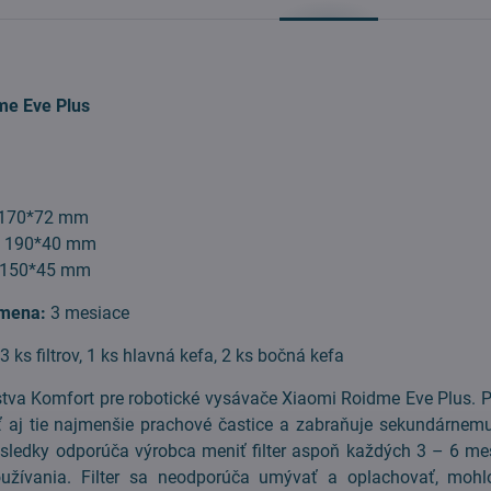
me Eve Plus
170*72 mm
:
190*40 mm
150*45 mm
mena:
3 mesiace
3 ks filtrov, 1 ks hlavná kefa, 2 ks bočná kefa
tva Komfort pre robotické vysávače Xiaomi Roidme Eve Plus. Pr
ť aj tie najmenšie prachové častice a zabraňuje sekundárnemu
ýsledky odporúča výrobca meniť filter aspoň každých 3 – 6 mes
oužívania. Filter sa neodporúča umývať a oplachovať, mohl