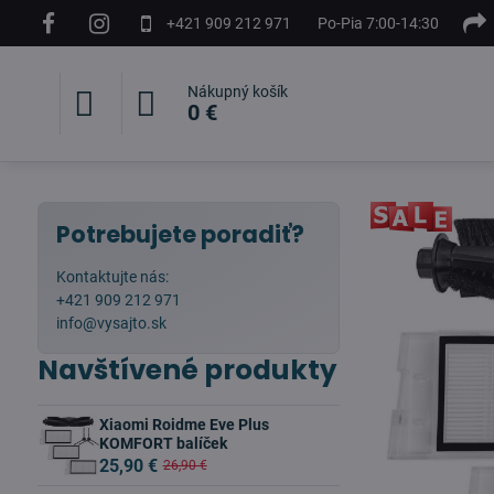
+421 909 212 971
Po-Pia 7:00-14:30
Nákupný košík
0 €
Potrebujete poradiť?
Kontaktujte nás:
+421 909 212 971
info@vysajto.sk
Navštívené produkty
Xiaomi Roidme Eve Plus
KOMFORT balíček
25,90 €
26,90 €