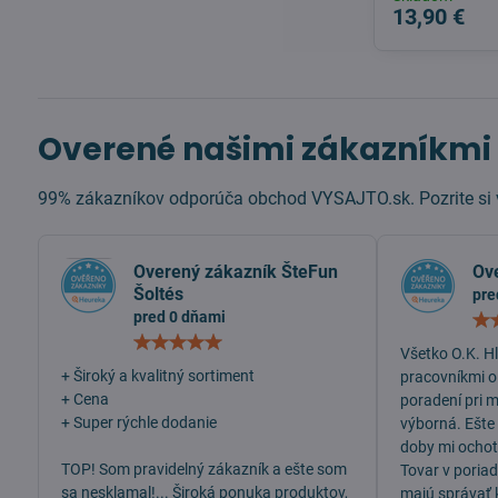
13,90 €
Overené našimi zákazníkmi
99% zákazníkov odporúča obchod VYSAJTO.sk. Pozrite si v
Overený zákazník ŠteFun
Ov
Šoltés
pre
pred 0 dňami
Hodnotenie:
Všetko O.K. H
5
/
+ Široký a kvalitný sortiment
pracovníkmi o
5
+ Cena
poradení pri 
+ Super rýchle dodanie
výborná. Ešte
doby mi ochotn
TOP! Som pravidelný zákazník a ešte som
Tovar v poria
sa nesklamal!... Široká ponuka produktov,
majú správať 