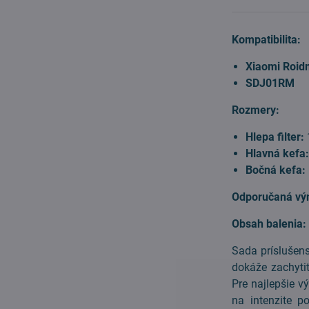
Kompatibilita:
Xiaomi Roid
SDJ01RM
Rozmery:
Hlepa filter:
Hlavná kefa
Bočná kefa:
Odporučaná vý
Obsah balenia:
Sada príslušens
dokáže zachyti
Pre najlepšie v
na intenzite p