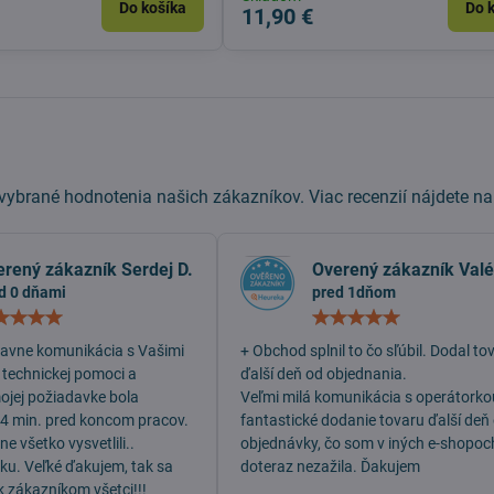
Do košíka
Do 
11,90 €
ybrané hodnotenia našich zákazníkov. Viac recenzií nájdete n
erený zákazník Serdej D.
Overený zákazník Valé
d 0 dňami
pred 1dňom
Hodnotenie:
Hodn
5
5
/
/
lavne komunikácia s Vašimi
+ Obchod splnil to čo sľúbil. Dodal to
5
5
 technickej pomoci a
ďalší deň od objednania.
mojej požiadavke bola
Veľmi milá komunikácia s operátorko
 4 min. pred koncom pracov.
fantastické dodanie tovaru ďalší deň
e všetko vysvetlili..
objednávky, čo som v iných e-shopoc
dku. Veľké ďakujem, tak sa
doteraz nezažila. Ďakujem
k zákazníkom všetci!!!