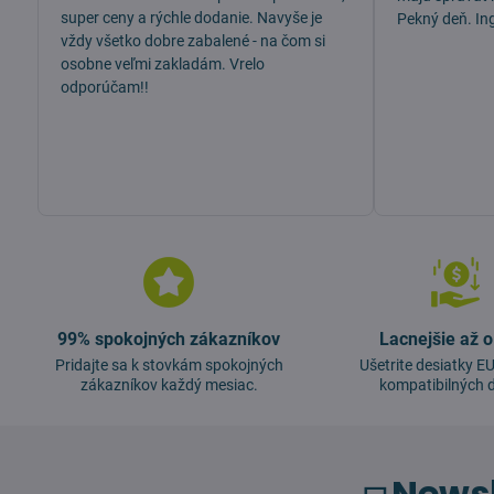
super ceny a rýchle dodanie. Navyše je
Pekný deň. In
vždy všetko dobre zabalené - na čom si
osobne veľmi zakladám. Vrelo
odporúčam!!
99% spokojných zákazníkov
Lacnejšie až 
Pridajte sa k stovkám spokojných
Ušetrite desiatky 
zákazníkov každý mesiac.
kompatibilných d
Newsl