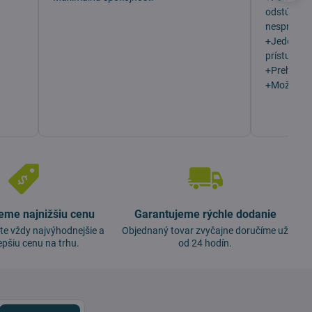
odstúpení
nesprávny 
+Jeden z n
prístupu z
+Prehľadn
+Možno vý
eme najnižšiu cenu
Garantujeme rýchle dodanie
te vždy najvýhodnejšie a
Objednaný tovar zvyčajne doručíme už
epšiu cenu na trhu.
od 24 hodín.