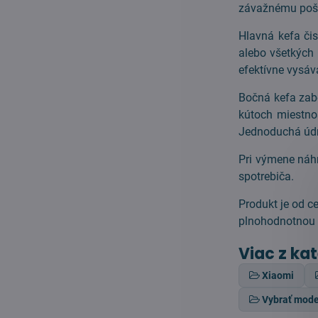
závažnému poš
Hlavná kefa čis
alebo všetkých 
efektívne vysáv
Bočná kefa zabe
kútoch miestno
Jednoduchá úd
Pri výmene náh
spotrebiča.
Produkt je od c
plnohodnotnou 
Viac z ka
Xiaomi
Vybrať mode