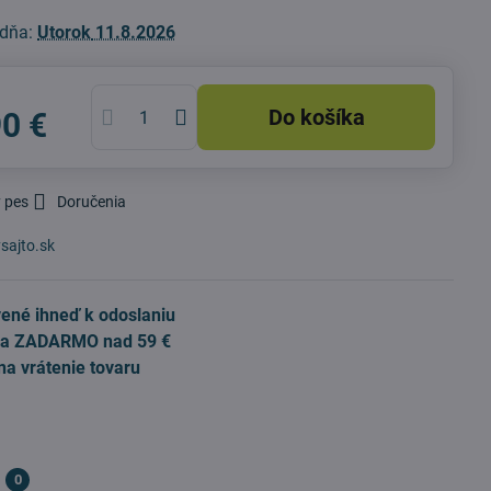
 dňa:
Utorok
11.8.2026
Do košíka
90 €
 pes
Doručenia
sajto.sk
ené ihneď k odoslaniu
a ZADARMO nad 59 €
na vrátenie tovaru
0