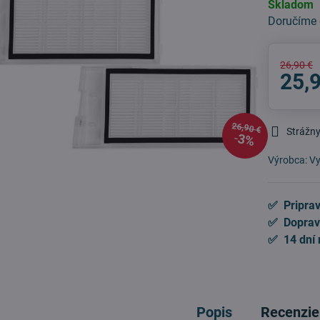
Skladom
Doručíme
26,90 €
25,
26,90 €
Strážny
3%
Výrobca:
Vy
✅ Priprav
✅ Doprav
✅ 14 dní 
Popis
Recenzie