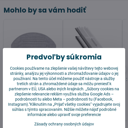
Mohlo by sa vám hodiť
Predvoľby súkromia
Cookies používame na zlepšenie vašej návštevy tejto webovej
stránky, analýzu jej výkonnosti a zhromažďovanie údajov o jej
používaní. Na tento účel môžeme použiť nástroje a služby
Mopovacia textília pre
Xiaomi Roborock S8 Pro
Roborock S8 Pro Ultra -
tretích strán a zhromaždené údaje sa môžu preniesť k
Ultra Filter 2 ks
2 ks
partnerom v EÚ, USA alebo iných krajinách. „Súbory cookies na
zlepšenie relevancie reklám využíva služba
Google Ads –
Skladom
Skladom
podrobnosti tu
alebo
Meta – podrobnosti tu
(Facebook,
13,90 €
10,90 €
Instagram)."Kliknutím na „Prijať všetky cookies“ vyjadrujete svoj
súhlas s týmto spracovaním. Nižšie môžete nájsť podrobné
Do košíka
Do košíka
informácie alebo upraviť svoje preferencie
Zásady ochrany osobných údajov