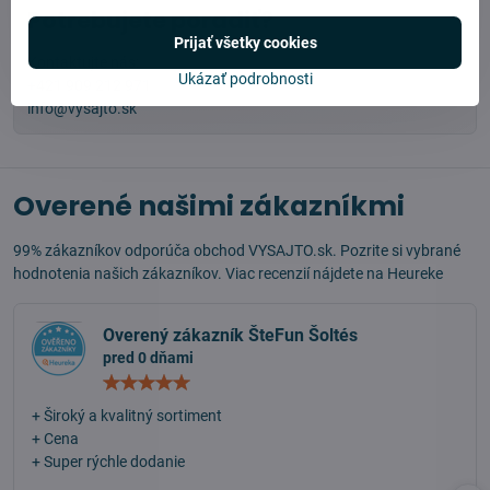
Potrebujete poradiť?
Prijať všetky cookies
Kontaktujte nás:
Ukázať podrobnosti
+421 909 212 971
info@vysajto.sk
Overené našimi zákazníkmi
99% zákazníkov odporúča obchod VYSAJTO.sk. Pozrite si vybrané
hodnotenia našich zákazníkov. Viac recenzií nájdete na
Heureke
Overený zákazník ŠteFun Šoltés
pred 0 dňami
Hodnotenie:
5
/
+ Široký a kvalitný sortiment
5
+ Cena
+ Super rýchle dodanie