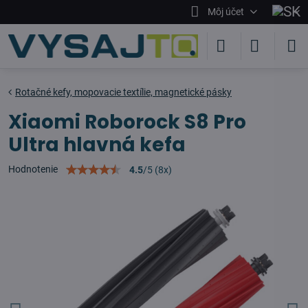
Môj účet
Rotačné kefy, mopovacie textílie, magnetické pásky
Xiaomi Roborock S8 Pro
Ultra hlavná kefa
Hodnotenie
4.5
/
5
(
8
x)