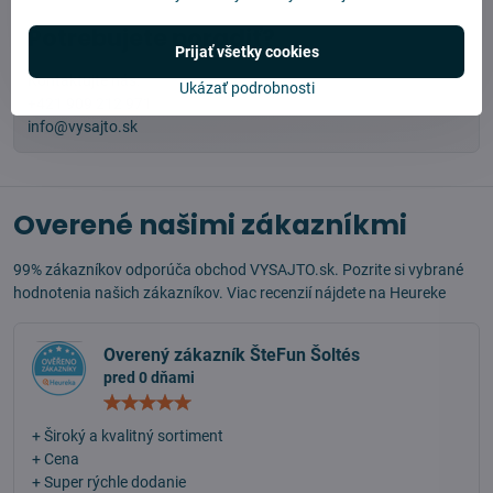
Potrebujete poradiť?
Prijať všetky cookies
Kontaktujte nás:
Ukázať podrobnosti
+421 909 212 971
info@vysajto.sk
Overené našimi zákazníkmi
99% zákazníkov odporúča obchod VYSAJTO.sk. Pozrite si vybrané
hodnotenia našich zákazníkov. Viac recenzií nájdete na
Heureke
Overený zákazník ŠteFun Šoltés
pred 0 dňami
Hodnotenie:
5
/
+ Široký a kvalitný sortiment
5
+ Cena
+ Super rýchle dodanie