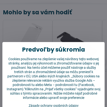
Mohlo by sa vám hodiť
Predvoľby súkromia
Cookies používame na zlepšenie vašej návštevy tejto webovej
stránky, analýzu jej výkonnosti a zhromažďovanie údajov o jej
používaní. Na tento účel môžeme použiť nástroje a služby
Čistiaci nástroj Xiaomi
Čistiaci nástroj Xiaomi
tretích strán a zhromaždené údaje sa môžu preniesť k
- white
- black
partnerom v EÚ, USA alebo iných krajinách. „Súbory cookies na
zlepšenie relevancie reklám využíva služba
Google Ads –
Skladom
Skladom
podrobnosti tu
alebo
Meta – podrobnosti tu
(Facebook,
2,99 €
2,99 €
Instagram)."Kliknutím na „Prijať všetky cookies“ vyjadrujete svoj
súhlas s týmto spracovaním. Nižšie môžete nájsť podrobné
Do košíka
Do košíka
informácie alebo upraviť svoje preferencie
Zásady ochrany osobných údajov