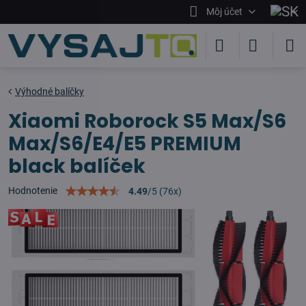
Môj účet
Výhodné balíčky
Xiaomi Roborock S5 Max/S6
Max/S6/E4/E5 PREMIUM
black balíček
Hodnotenie
4.49
/
5
(
76
x)