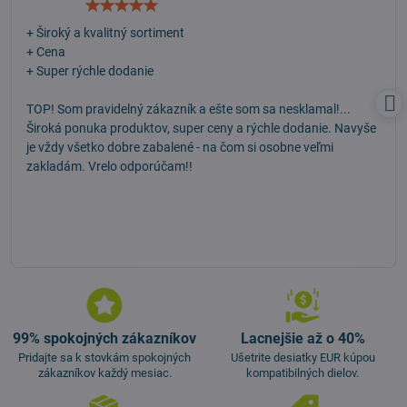
Hodnotenie:
5
/
+ Široký a kvalitný sortiment
5
+ Cena
+ Super rýchle dodanie
TOP! Som pravidelný zákazník a ešte som sa nesklamal!...
Široká ponuka produktov, super ceny a rýchle dodanie. Navyše
je vždy všetko dobre zabalené - na čom si osobne veľmi
zakladám. Vrelo odporúčam!!
99% spokojných zákazníkov
Lacnejšie až o 40%
Pridajte sa k stovkám spokojných
Ušetrite desiatky EUR kúpou
zákazníkov každý mesiac.
kompatibilných dielov.