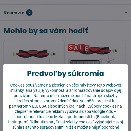
Recenzie
0
Mohlo by sa vám hodiť
Predvoľby súkromia
Cookies používame na zlepšenie vašej návštevy tejto webovej
stránky, analýzu jej výkonnosti a zhromažďovanie údajov o jej
11%
9%
používaní. Na tento účel môžeme použiť nástroje a služby
tretích strán a zhromaždené údaje sa môžu preniesť k
Xiaomi Roborock S5
Xiaomi Roborock S5
partnerom v EÚ, USA alebo iných krajinách. „Súbory cookies na
Max/S6 Max/S6 Pure
Max/S6 Max/S6 Pure
ŠTANDARD balíček
KOMFORT balíček
zlepšenie relevancie reklám využíva služba
Google Ads –
podrobnosti tu
alebo
Meta – podrobnosti tu
(Facebook,
Instagram)."Kliknutím na „Prijať všetky cookies“ vyjadrujete svoj
súhlas s týmto spracovaním. Nižšie môžete nájsť podrobné
Skladom
Skladom