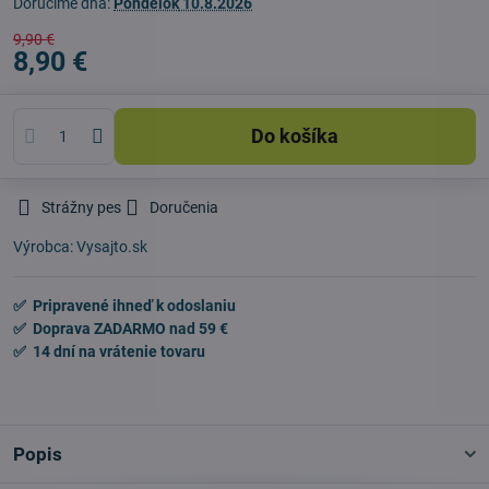
Doručíme dňa:
Pondelok
10.8.2026
9,90 €
8,90 €
Do košíka
Strážny pes
Doručenia
Výrobca:
Vysajto.sk
✅ Pripravené ihneď k odoslaniu
✅ Doprava ZADARMO nad 59 €
✅ 14 dní na vrátenie tovaru
Popis