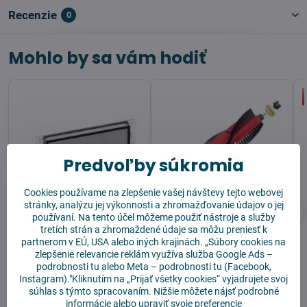
Recenzie
0
Mohlo by sa vám hodiť
Predvoľby súkromia
Cookies používame na zlepšenie vašej návštevy tejto webovej
25%
stránky, analýzu jej výkonnosti a zhromažďovanie údajov o jej
používaní. Na tento účel môžeme použiť nástroje a služby
Xiaomi Roborock
Xiaomi Mi Robot Hlavná
tretích strán a zhromaždené údaje sa môžu preniesť k
S5(max)/S6(max)/S6/e4/e5
kefa - Detachable
partnerom v EÚ, USA alebo iných krajinách. „Súbory cookies na
Pure Hepa Filter 2 ks
rollers
zlepšenie relevancie reklám využíva služba
Google Ads –
podrobnosti tu
alebo
Meta – podrobnosti tu
(Facebook,
Skladom, DOPRAVA ZADARMO
Instagram)."Kliknutím na „Prijať všetky cookies“ vyjadrujete svoj
od 59€
Skladom
súhlas s týmto spracovaním. Nižšie môžete nájsť podrobné
10,90 €
8,90 €
informácie alebo upraviť svoje preferencie