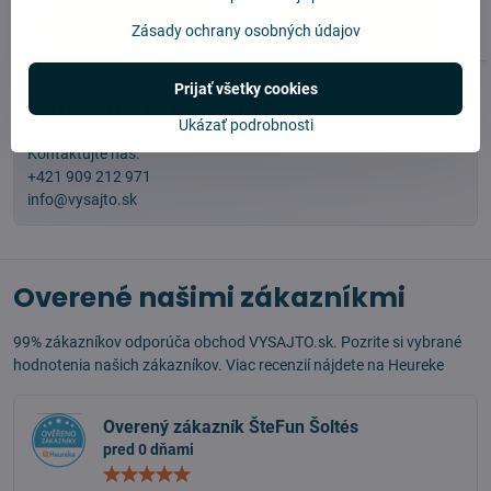
Do košíka
Do košíka
Zásady ochrany osobných údajov
Prijať všetky cookies
Potrebujete poradiť?
Ukázať podrobnosti
Kontaktujte nás:
+421 909 212 971
info@vysajto.sk
Overené našimi zákazníkmi
99% zákazníkov odporúča obchod VYSAJTO.sk. Pozrite si vybrané
hodnotenia našich zákazníkov. Viac recenzií nájdete na
Heureke
Overený zákazník ŠteFun Šoltés
pred 0 dňami
Hodnotenie:
5