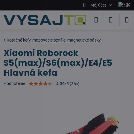
Môj účet
Rotačné kefy, mopovacie textílie, magnetické pásky
Xiaomi Roborock
S5(max)/S6(max)/E4/E5
Hlavná kefa
Hodnotenie
4.39
/
5
(
36
x)