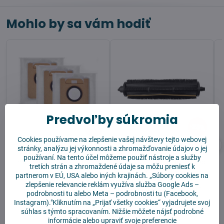
Mohlo by sa vám hodiť
Predvoľby súkromia
23%
6%
Cookies používame na zlepšenie vašej návštevy tejto webovej
Xiaomi Robot Vacuum
Xiaomi X10+/X20
stránky, analýzu jej výkonnosti a zhromažďovanie údajov o jej
X10+/X20+/S10+/S20+
Pro/X20
používaní. Na tento účel môžeme použiť nástroje a služby
náhradné vrecká 3 ks
Max/S20+|Dreame L10s
tretích strán a zhromaždené údaje sa môžu preniesť k
Pro Ultra
partnerom v EÚ, USA alebo iných krajinách. „Súbory cookies na
Heat/L20/L30/L40
zlepšenie relevancie reklám využíva služba
Google Ads –
Ultra/X30/X40 Ultra-
podrobnosti tu
alebo
Meta – podrobnosti tu
(Facebook,
Tricut Hlavná kefa
Instagram)."Kliknutím na „Prijať všetky cookies“ vyjadrujete svoj
Skladom
Skladom
súhlas s týmto spracovaním. Nižšie môžete nájsť podrobné
13,90 €
22,90 €
informácie alebo upraviť svoje preferencie