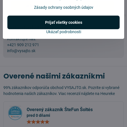
Do košíka
Do košíka
Zásady ochrany osobných údajov
Prijať všetky cookies
Potrebujete poradiť?
Ukázať podrobnosti
Kontaktujte nás:
+421 909 212 971
info@vysajto.sk
Overené našimi zákazníkmi
99% zákazníkov odporúča obchod VYSAJTO.sk. Pozrite si vybrané
hodnotenia našich zákazníkov. Viac recenzií nájdete na
Heureke
Overený zákazník ŠteFun Šoltés
pred 0 dňami
Hodnotenie:
5