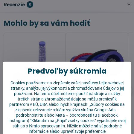
Recenzie
0
Mohlo by sa vám hodiť
Predvoľby súkromia
Cookies používame na zlepšenie vašej návštevy tejto webovej
stránky, analýzu jej výkonnosti a zhromažďovanie údajov o jej
používaní. Na tento účel môžeme použiť nástroje a služby
Dyson V6 V7 V8 SV10
Hlavná kefa pre Dyson
tretích strán a zhromaždené údaje sa môžu preniesť k
SV11 DC58 DC59 DC61
V6 / Old V7-Náhradná
partnerom v EÚ, USA alebo iných krajinách. „Súbory cookies na
DC62 Predmotorový
kefa na vysávač
zlepšenie relevancie reklám využíva služba
Google Ads –
filter 2ks
podrobnosti tu
alebo
Meta – podrobnosti tu
(Facebook,
Instagram)."Kliknutím na „Prijať všetky cookies“ vyjadrujete svoj
Skladom
Skladom
súhlas s týmto spracovaním. Nižšie môžete nájsť podrobné
10,90 €
18,91 €
informácie alebo upraviť svoje preferencie