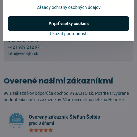
Do košíka
Do košíka
Zásady ochrany osobných údajov
Prijať všetky cookies
Potrebujete poradiť?
Ukázať podrobnosti
Kontaktujte nás:
+421 909 212 971
info@vysajto.sk
Overené našimi zákazníkmi
99% zákazníkov odporúča obchod VYSAJTO.sk. Pozrite si vybrané
hodnotenia našich zákazníkov. Viac recenzií nájdete na
Heureke
Overený zákazník ŠteFun Šoltés
pred 0 dňami
Hodnotenie:
5