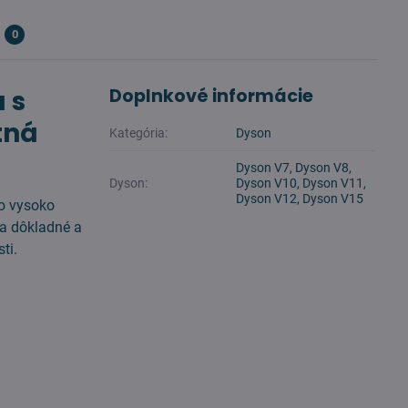
0
 s
Doplnkové informácie
tná
Kategória:
Dyson
Dyson V7, Dyson V8,
Dyson:
Dyson V10, Dyson V11,
Dyson V12, Dyson V15
o vysoko
la dôkladné a
ti.