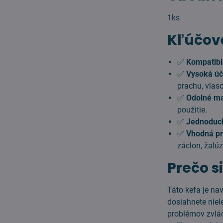
1ks
Kľúčové
✅
Kompatibil
✅
Vysoká úč
prachu, vlaso
✅
Odolné ma
použitie.
✅
Jednoduch
✅
Vhodná pr
záclon, žalúzi
Prečo s
Táto kefa je na
dosiahnete niel
problémov zvlád