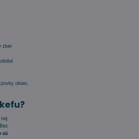
y zber
hodobé
zovky, okien,
 kefu?
 nej
 Bez
o sú