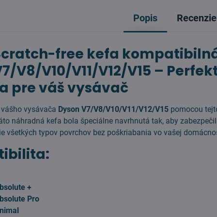
Popis
Recenzie
cratch-free kefa kompatibilná
7/V8/V10/V11/V12/V15 – Perfek
a pre váš vysávač
n vášho vysávača
Dyson V7/V8/V10/V11/V12/V15
pomocou tejt
 Táto náhradná kefa bola špeciálne navrhnutá tak, aby zabezpeči
nie všetkých typov povrchov bez poškriabania vo vašej domácnos
bilita:
bsolute +
bsolute Pro
nimal