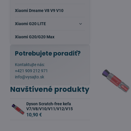
Xiaomi Dreame V8 V9 V10
Xiaomi G20 LITE
Xiaomi G20/G20 Max
Potrebujete poradiť?
Kontaktujte nás:
+421 909 212 971
info@vysajto.sk
Navštívené produkty
Dyson Scratch-free kefa
V7/V8/V10/V11/V12/V15
10,90 €