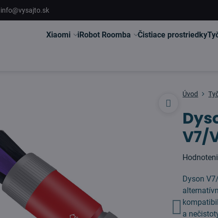
info@vysajto.sk
Xiaomi
iRobot Roomba
Čistiace prostriedky
Ty
Úvod
Ty
Dyso
V7/V
Hodnoten
Dyson V7/
alternatív
kompatibi
a nečisto