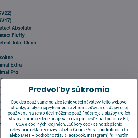
SV22)
SV47)
etect Absolute
tect Fluffy
tect Total Clean
solute
imal Extra
imal Pro
ffy
torhead
Predvoľby súkromia
torhead Extra
torhead Origin
Cookies používame na zlepšenie vašej návštevy tejto webovej
stránky, analýzu jej výkonnosti a zhromažďovanie údajov o jej
torhead Pro
používaní. Na tento účel môžeme použiť nástroje a služby tretích
otorhead+
strán a zhromaždené údaje sa môžu preniesť k partnerom v EÚ,
rquet Extra
USA alebo iných krajinách. „Súbory cookies na zlepšenie
relevancie reklám využíva služba
Google Ads – podrobnosti tu
alebo
Meta – podrobnosti tu
(Facebook, Instagram)."Kliknutím