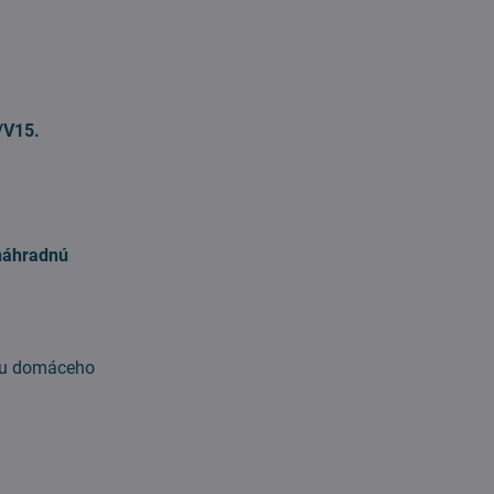
/V15.
 náhradnú
bcu domáceho
e