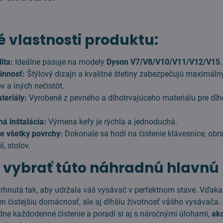
 vlastnosti produktu:
ita:
Ideálne pasuje na modely
Dyson V7/V8/V10/V11/V12/V15
.
innosť:
Štýlový dizajn a kvalitné štetiny zabezpečujú maximáln
v a iných nečistôt.
teriály:
Vyrobené z pevného a dlhotrvajúceho materiálu pre dl
á inštalácia:
Výmena kefy je rýchla a jednoduchá.
e všetky povrchy:
Dokonale sa hodí na čistenie klávesnice, obra
í, stolov.
i vybrať túto náhradnú hlavnú
vrhnutá tak, aby udržala váš vysávač v perfektnom stave. Vďaka
en čistejšiu domácnosť, ale aj dlhšiu životnosť vášho vysávača.
ne každodenné čistenie a poradí si aj s náročnými úlohami,
ak