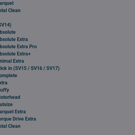
arquet
tal Clean
SV14)
bsolute
bsolute Extra
solute Extra Pro
bsolute Extra+
nimal Extra
ick in (SV15 / SV16 / SV17)
omplete
xtra
uffy
Motorhead
utsize
arquet Extra
rque Drive Extra
tal Clean