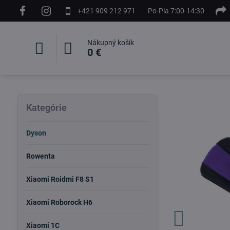
+421 909 212 971
Po-Pia 7:00-14:30
Nákupný košík
0 €
Kategórie
Dyson
Rowenta
Xiaomi Roidmi F8 S1
Xiaomi Roborock H6
Xiaomi 1C