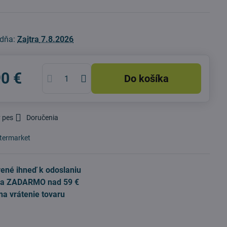
 dňa:
Zajtra
7.8.2026
90 €
Do košíka
 pes
Doručenia
termarket
ené ihneď k odoslaniu
a ZADARMO nad 59 €
na vrátenie tovaru