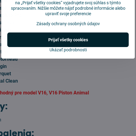
solute
na „Prijať všetky cookies“ vyjadrujete svoj súhlas s týmto
olute Extra
spracovaním. Nižšie môžete nájsť podrobné informácie alebo
upraviť svoje preferencie
solute Pro
solute+
Zásady ochrany osobných údajov
imal+
rbon Fibre
Prijať všetky cookies
tra
Ukázať podrobnosti
ffy+
torhead
gin
rquet
al Clean
 vhodný pre model V16, V16 Piston Animal
y:
m
balenia: