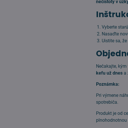
nečistoty v úzk
Inštruk
Vyberte star
Nasaďte no
Uistite sa, ž
Objedna
Nečakajte, kým 
kefu už dnes
a 
Poznámka:
Pri výmene náh
spotrebiča.
Produkt je od c
plnohodnotnou 