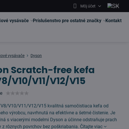
Môj účet
čové vysávače
Príslušenstvo pre ostatné značky
Kontakt
čové vysávače
Dyson
n Scratch-free kefa
8/V10/V11/V12/V15
ie
V8/V10/V11/V12/V15 kvalitná samočistiaca kefa od
neho výrobcu, navrhnutá na efektívne a šetrné čistenie. Je
lná s viacerými modelmi Dyson a účinne odstraňuje prach
ty z rôznych povrchov bez poškriabania.
Čítajte viac