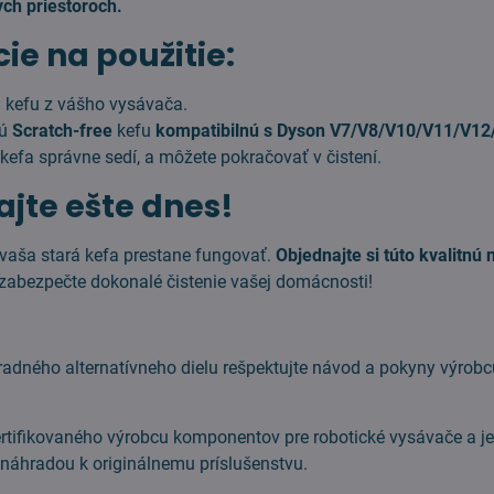
ych priestoroch.
cie na použitie:
ú kefu z vášho vysávača.
vú
Scratch-free
kefu
kompatibilnú s Dyson V7/V8/V10/V11/V12
e kefa správne sedí, a môžete pokračovať v čistení.
jte ešte dnes!
vaša stará kefa prestane fungovať.
Objednajte si túto kvalitnú
zabezpečte dokonalé čistenie vašej domácnosti!
radného alternatívneho dielu rešpektujte návod a pokyny výro
ertifikovaného výrobcu komponentov pre robotické vysávače a j
náhradou k originálnemu príslušenstvu.