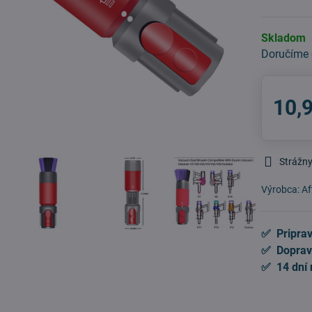
Skladom
Doručíme
10,
Strážny
Výrobca:
Af
✅ Priprav
✅ Doprav
✅ 14 dní 