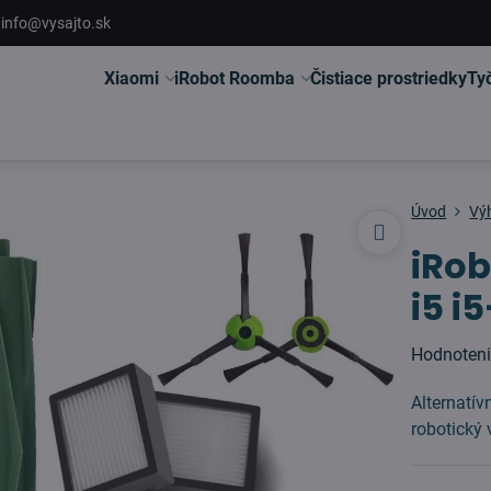
info@vysajto.sk
Xiaomi
iRobot Roomba
Čistiace prostriedky
Ty
Úvod
Vý
iRo
i5 i
Hodnoten
Alternatí
robotický