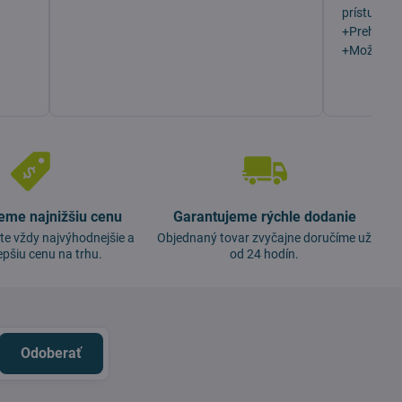
prístupu z
+Prehľadn
+Možno vý
eme najnižšiu cenu
Garantujeme rýchle dodanie
te vždy najvýhodnejšie a
Objednaný tovar zvyčajne doručíme už
epšiu cenu na trhu.
od 24 hodín.
Odoberať