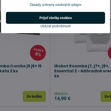
Zásady ochrany osobných údajov
Prijať všetky cookies
Ukázať podrobnosti
17,32 €
8%
mba Combo j5 j5+ i5
iRobot Roomba j7, j7+, j9+,
kefa 2 ks
Essential 2 - Náhradné vre
ks
Skladom
Do košíka
Do 
14,90 €