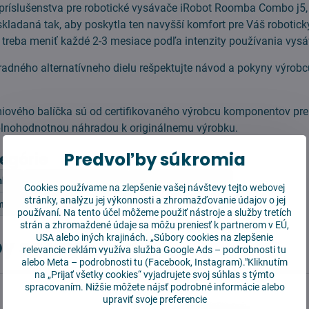
ríslušenstva pre robotické vysávače iRobot Roomba Combo j5, j5
skladaná tak, aby poskytla ten navyšší komfort pre Váš robotick
e treba meniť každé 2-3 mesiace podľa intenzity používania vys
radného alternatívneho dielu rešpektujte návod a pokyny výro
iového balíčka sú od certifikovaného výrobcu komponentov pre
plnohodnotnou náhradou k originálnemu výrobku.
Predvoľby súkromia
tegórie
mba
Výhodné balíčky
Výhodné balíčky
Cookies používame na zlepšenie vašej návštevy tejto webovej
stránky, analýzu jej výkonnosti a zhromažďovanie údajov o jej
o j5 j5+ i5 i5+
používaní. Na tento účel môžeme použiť nástroje a služby tretích
strán a zhromaždené údaje sa môžu preniesť k partnerom v EÚ,
USA alebo iných krajinách. „Súbory cookies na zlepšenie
y sa vám hodiť
relevancie reklám využíva služba
Google Ads – podrobnosti tu
alebo
Meta – podrobnosti tu
(Facebook, Instagram)."Kliknutím
na „Prijať všetky cookies“ vyjadrujete svoj súhlas s týmto
spracovaním. Nižšie môžete nájsť podrobné informácie alebo
upraviť svoje preferencie