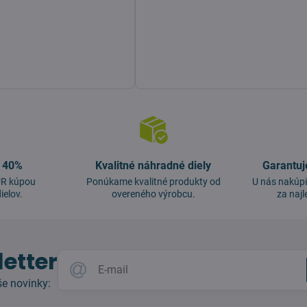
o 40%
Kvalitné náhradné diely
Garantuj
EUR kúpou
Ponúkame kvalitné produkty od
U nás nakúpi
ielov.
overeného výrobcu.
za najl
etter
e novinky: