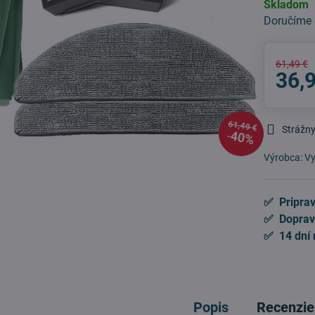
Skladom
Doručíme
61,49 €
36,
61,49 €
Strážny
40%
Výrobca:
Vy
✅ Priprav
✅ Doprav
✅ 14 dní 
Popis
Recenzie