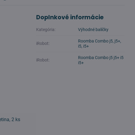
Doplnkové informácie
Kategória:
Výhodné balíčky
Roomba Combo j5, j5+,
iRobot:
i5, i5+
Roomba Combo j5 j5+ i5
iRobot:
i5+
tina, 2 ks