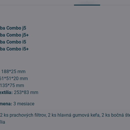
ba Combo j5
ba Combo j5+
ba Combo i5
ba Combo i5+
:
188*25 mm
61*51*20 mm
135*75 mm
xtília:
253*83 mm
mena:
3 mesiace
:
2 ks prachových filtrov, 2 ks hlavná gumová kefa, 2 ks bočná šte
lia