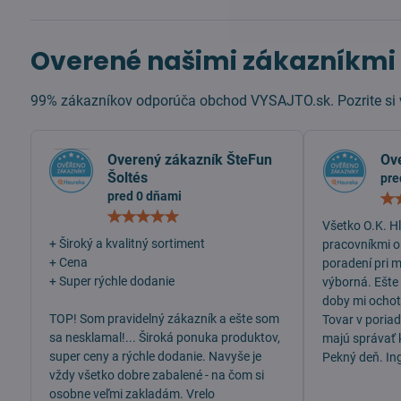
Overené našimi zákazníkmi
99% zákazníkov odporúča obchod VYSAJTO.sk. Pozrite si v
Overený zákazník ŠteFun
Ov
Šoltés
pre
pred 0 dňami
Hodnotenie:
Všetko O.K. H
5
/
+ Široký a kvalitný sortiment
pracovníkmi o
5
+ Cena
poradení pri 
+ Super rýchle dodanie
výborná. Ešte
doby mi ochotn
TOP! Som pravidelný zákazník a ešte som
Tovar v poria
sa nesklamal!... Široká ponuka produktov,
majú správať 
super ceny a rýchle dodanie. Navyše je
Pekný deň. In
vždy všetko dobre zabalené - na čom si
osobne veľmi zakladám. Vrelo