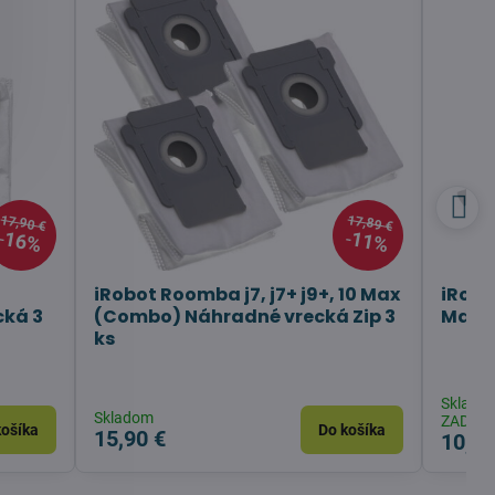
17,90 €
17,89 €
16%
11%
iRobot Roomba j7, j7+ j9+, 10 Max
iRobot
cká 3
(Combo) Náhradné vrecká Zip 3
Max (
ks
Sklado
Skladom
ZADARM
košíka
Do košíka
15,90 €
10,90