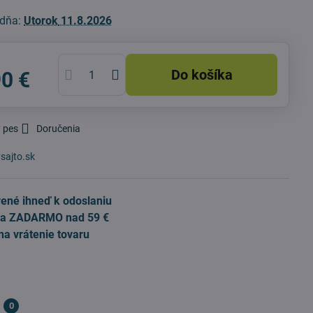
 dňa:
Utorok
11.8.2026
Do košíka
90 €
 pes
Doručenia
sajto.sk
ené ihneď k odoslaniu
a ZADARMO nad 59 €
na vrátenie tovaru
0