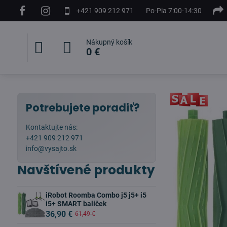
+421 909 212 971
Po-Pia 7:00-14:30
Nákupný košík
0 €
Potrebujete poradiť?
Kontaktujte nás:
+421 909 212 971
info@vysajto.sk
Navštívené produkty
iRobot Roomba Combo j5 j5+ i5
i5+ SMART balíček
36,90 €
61,49 €