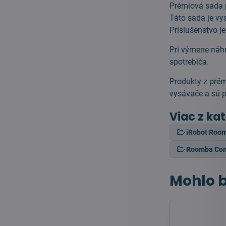
Prémiová sada p
Táto sada je vy
Príslušenstvo j
Pri výmene náh
spotrebiča.
Produkty z prém
vysávače a sú 
Viac z ka
iRobot Roo
Roomba Comb
Mohlo b