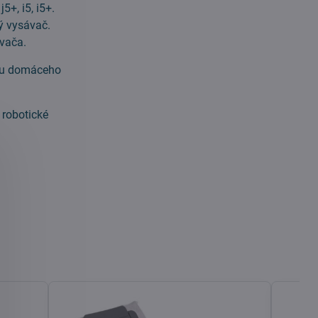
+, i5, i5+.
ý vysávač.
ávača.
bcu domáceho
 robotické