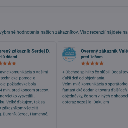
ybrané hodnotenia našich zákazníkov. Viac recenzií nájdete n
erený zákazník Serdej D.
Overený zákazník Valé
d 0 dňami
pred 1dňom
Hodnotenie:
Hodn
5
5
/
/
lavne komunikácia s Vašimi
+ Obchod splnil to čo sľúbil. Dodal to
5
5
 technickej pomoci a
ďalší deň od objednania.
mojej požiadavke bola
Veľmi milá komunikácia s operátorko
 4 min. pred koncom pracov.
fantastické dodanie tovaru ďalší deň
e všetko vysvetlili..
objednávky, čo som v iných e-shopoc
dku. Veľké ďakujem, tak sa
doteraz nezažila. Ďakujem
k zákazníkom všetci!!!
g. Duraník Sergej, Humenné.