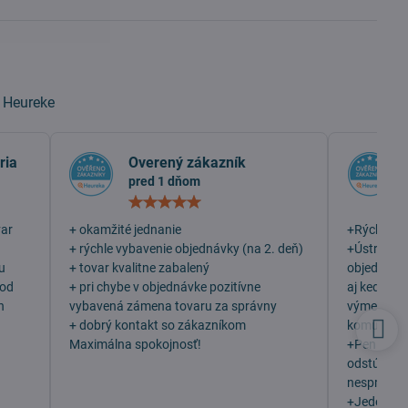
a
Heureke
ria
Overený zákazník
pred 1 dňom
otenie:
Hodnotenie:
5
/
var
+ okamžité jednanie
+Rýchlosť
5
+ rýchle vybavenie objednávky (na 2. deň)
+Ústretovo
u
+ tovar kvalitne zabalený
objednala 
 od
+ pri chybe v objednávke pozitívne
aj keď som
h
vybavená zámena tovaru za správny
výmenu, v
+ dobrý kontakt so zákazníkom
komunikáci
Maximálna spokojnosť!
+Peniaze 
odstúpení
nesprávny 
+Jeden z n