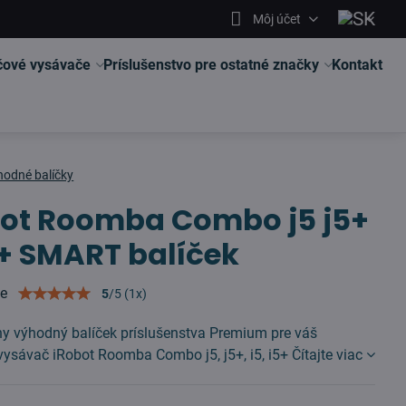
Môj účet
čové vysávače
Príslušenstvo pre ostatné značky
Kontakt
hodné balíčky
bot Roomba Combo j5 j5+
5+ SMART balíček
ie
5
/
5
(
1
x)
vny výhodný balíček príslušenstva Premium pre váš
 vysávač iRobot Roomba Combo j5, j5+, i5, i5+
Čítajte viac