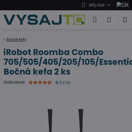
Môj účet
Bočné kefy
iRobot Roomba Combo
705/505/405/205/105/Essenti
Bočná kefa 2 ks
Hodnotenie
5
/
5
(
1
x)