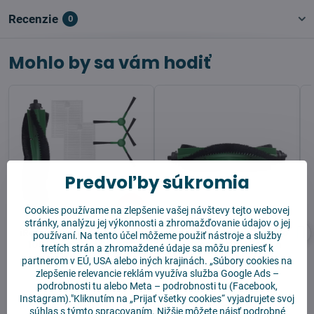
Recenzie
0
Mohlo by sa vám hodiť
Predvoľby súkromia
23%
Cookies používame na zlepšenie vašej návštevy tejto webovej
stránky, analýzu jej výkonnosti a zhromažďovanie údajov o jej
iRobot Roomba Combo
iRobot Roomba Combo
používaní. Na tento účel môžeme použiť nástroje a služby
105/Essential SMART
105/Essential Hlavná
tretích strán a zhromaždené údaje sa môžu preniesť k
balíček
kefa
partnerom v EÚ, USA alebo iných krajinách. „Súbory cookies na
zlepšenie relevancie reklám využíva služba
Google Ads –
podrobnosti tu
alebo
Meta – podrobnosti tu
(Facebook,
Instagram)."Kliknutím na „Prijať všetky cookies“ vyjadrujete svoj
súhlas s týmto spracovaním. Nižšie môžete nájsť podrobné