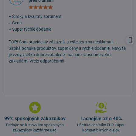
pred 0 dňami
Hodnotenie:
5
/
+ Široký a kvalitný sortiment
5
+ Cena
+ Super rýchle dodanie
TOP! Som pravidelný zákazník a ešte som sa nesklamal!...
Široká ponuka produktov, super ceny a rýchle dodanie. Navyše
je vždy všetko dobre zabalené - na čom si osobne veľmi
zakladám. Vrelo odporúčam!!
99% spokojných zákazníkov
Lacnejšie až o 40%
Pridajte sa k stovkám spokojných
Ušetrite desiatky EUR kúpou
zákazníkov každý mesiac.
kompatibilných dielov.