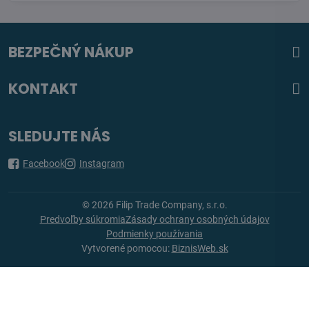
BEZPEČNÝ NÁKUP
KONTAKT
SLEDUJTE NÁS
Facebook
Instagram
©
2026
Filip Trade Company, s.r.o.
Predvoľby súkromia
Zásady ochrany osobných údajov
Podmienky používania
Vytvorené pomocou:
BiznisWeb.sk