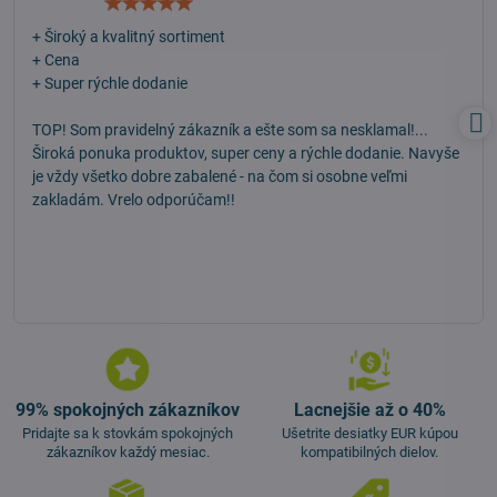
Hodnotenie:
5
/
+ Široký a kvalitný sortiment
5
+ Cena
+ Super rýchle dodanie
TOP! Som pravidelný zákazník a ešte som sa nesklamal!...
Široká ponuka produktov, super ceny a rýchle dodanie. Navyše
je vždy všetko dobre zabalené - na čom si osobne veľmi
zakladám. Vrelo odporúčam!!
99% spokojných zákazníkov
Lacnejšie až o 40%
Pridajte sa k stovkám spokojných
Ušetrite desiatky EUR kúpou
zákazníkov každý mesiac.
kompatibilných dielov.