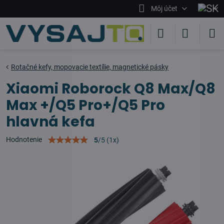
Môj účet
Rotačné kefy, mopovacie textílie, magnetické pásky
Xiaomi Roborock Q8 Max/Q8
Max +/Q5 Pro+/Q5 Pro
hlavná kefa
Hodnotenie
5
/
5
(
1
x)