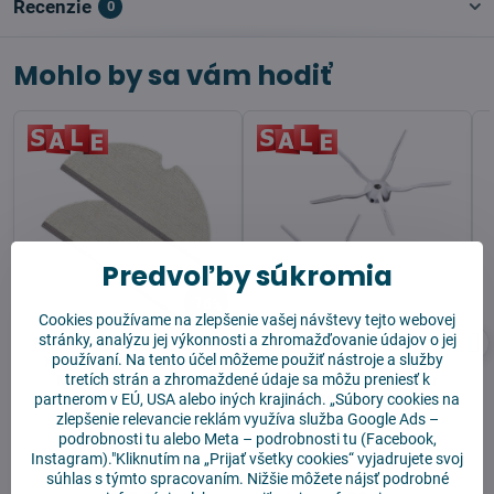
Recenzie
0
Mohlo by sa vám hodiť
Predvoľby súkromia
16%
Cookies používame na zlepšenie vašej návštevy tejto webovej
stránky, analýzu jej výkonnosti a zhromažďovanie údajov o jej
Mopovacia textília pre
Xiaomi RoborockQ8
používaní. Na tento účel môžeme použiť nástroje a služby
Xiaomi Roborock Q8
Max/Q8 Max +/Q5
Max/Q8 Max +/Q5
Pro+/Q5 Pro Corner
tretích strán a zhromaždené údaje sa môžu preniesť k
Pro+/Q5 Pro - 2ks
Brush 2 ks
partnerom v EÚ, USA alebo iných krajinách. „Súbory cookies na
zlepšenie relevancie reklám využíva služba
Google Ads –
podrobnosti tu
alebo
Meta – podrobnosti tu
(Facebook,
Instagram)."Kliknutím na „Prijať všetky cookies“ vyjadrujete svoj
súhlas s týmto spracovaním. Nižšie môžete nájsť podrobné
Vypredané
Skladom