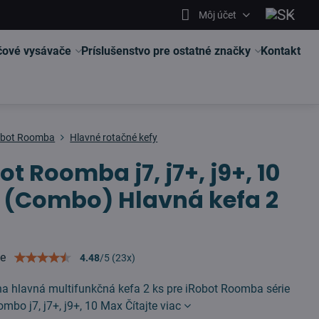
Môj účet
čové vysávače
Príslušenstvo pre ostatné značky
Kontakt
obot Roomba
Hlavné rotačné kefy
ot Roomba j7, j7+, j9+, 10
 (Combo) Hlavná kefa 2
ie
4.48
/
5
(
23
x)
na hlavná multifunkčná kefa 2 ks pre iRobot Roomba série
Combo j7, j7+, j9+, 10 Max
Čítajte viac