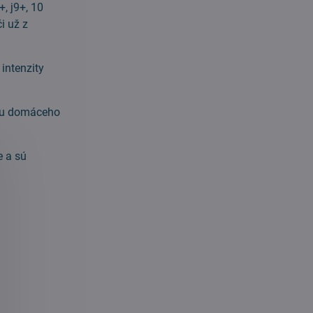
, j9+, 10
i už z
intenzity
bcu domáceho
e a sú