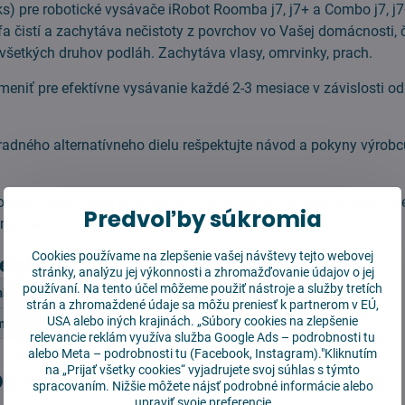
ks) pre robotické vysávače iRobot Roomba j7, j7+ a Combo j7, j7+
a čistí a zachytáva nečistoty z povrchov vo Vašej domácnosti, č
všetkých druhov podláh. Zachytáva vlasy, omrvinky, prach.
meniť pre efektívne vysávanie každé 2-3 mesiace v závislosti od 
radného alternatívneho dielu rešpektujte návod a pokyny výro
od certifikovaného výrobcu komponentov pre robotické vysávač
Predvoľby súkromia
náhradou k originálnemu výrobku.
Cookies používame na zlepšenie vašej návštevy tejto webovej
tegórie
stránky, analýzu jej výkonnosti a zhromažďovanie údajov o jej
používaní. Na tento účel môžeme použiť nástroje a služby tretích
mba
Hlavné rotačné kefy
Séria j7 j7+ j9 j9+
strán a zhromaždené údaje sa môžu preniesť k partnerom v EÚ,
USA alebo iných krajinách. „Súbory cookies na zlepšenie
o j7 j7+ j9+ 10 Max
relevancie reklám využíva služba
Google Ads – podrobnosti tu
alebo
Meta – podrobnosti tu
(Facebook, Instagram)."Kliknutím
y sa vám hodiť
na „Prijať všetky cookies“ vyjadrujete svoj súhlas s týmto
spracovaním. Nižšie môžete nájsť podrobné informácie alebo
upraviť svoje preferencie