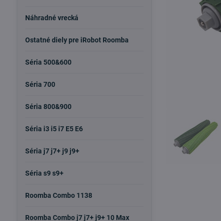
Náhradné vrecká
Ostatné diely pre iRobot Roomba
Séria 500&600
Séria 700
Séria 800&900
Séria i3 i5 i7 E5 E6
Séria j7 j7+ j9 j9+
Séria s9 s9+
Roomba Combo 1138
Roomba Combo j7 j7+ j9+ 10 Max