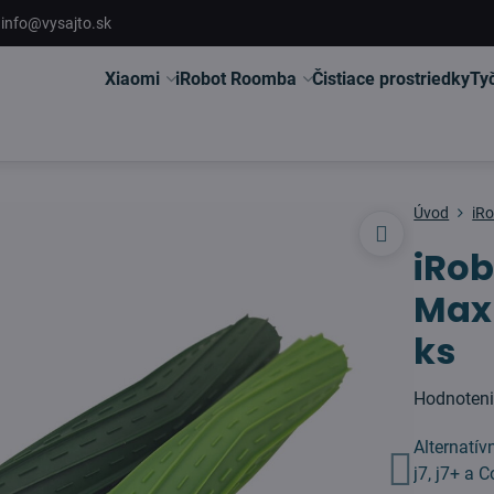
info@vysajto.sk
Xiaomi
iRobot Roomba
Čistiace prostriedky
Ty
Úvod
iR
iRob
Max
ks
Hodnoten
Alternatív
j7, j7+ a 