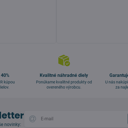
o 40%
Kvalitné náhradné diely
Garantuj
EUR kúpou
Ponúkame kvalitné produkty od
U nás nakúpi
ielov.
overeného výrobcu.
za najl
etter
e novinky: