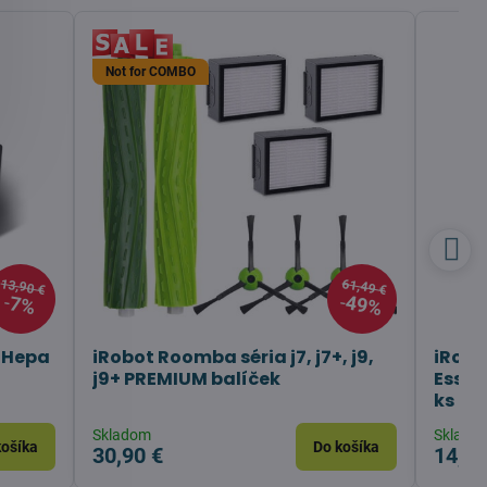
Not for COMBO
13,90 €
61,49 €
49%
7%
+ Hepa
iRobot Roomba séria j7, j7+, j9,
iRobo
j9+ PREMIUM balíček
Essen
ks
Skladom
Sklado
košíka
Do košíka
30,90 €
14,90