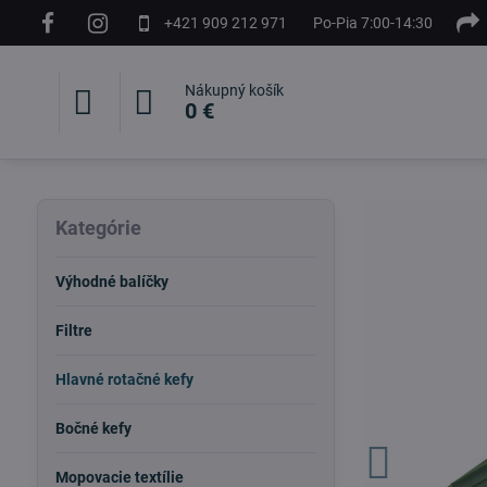
+421 909 212 971
Po-Pia 7:00-14:30
Nákupný košík
0 €
Kategórie
Výhodné balíčky
Filtre
Hlavné rotačné kefy
Bočné kefy
Mopovacie textílie