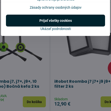
Zásady ochrany osobných údajov
Not for COMBO
Prijať všetky cookies
Ukázať podrobnosti
ba j7, j7+, j9+, 10
iRobot Roomba j7 j7+ j9 j9
) Bočná kefa 2 ks
filter 2 ks
RAVA
Skladom
59€
Do košíka
Do 
12,90 €