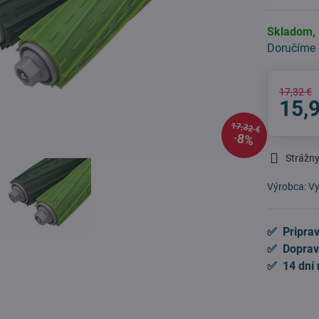
Skladom,
Doručíme
17,32 €
15,
17,32 €
8%
Strážny
Výrobca:
Vy
✅ Priprav
✅ Doprav
✅ 14 dní 