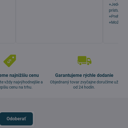
+Jeden z n
prístupu z
+Prehľadn
+Možno vý
eme najnižšiu cenu
Garantujeme rýchle dodanie
te vždy najvýhodnejšie a
Objednaný tovar zvyčajne doručíme už
epšiu cenu na trhu.
od 24 hodín.
Odoberať