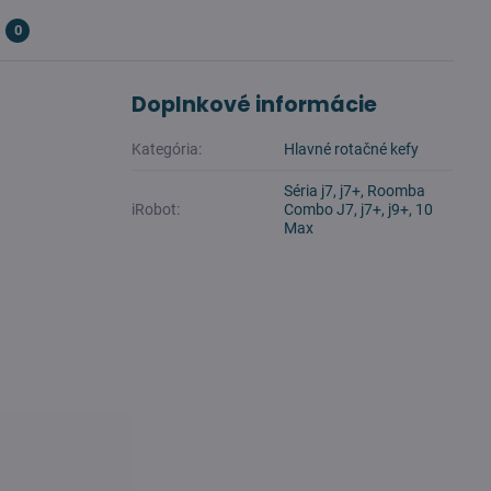
0
Doplnkové informácie
Kategória:
Hlavné rotačné kefy
Séria j7, j7+, Roomba
iRobot:
Combo J7, j7+, j9+, 10
Max