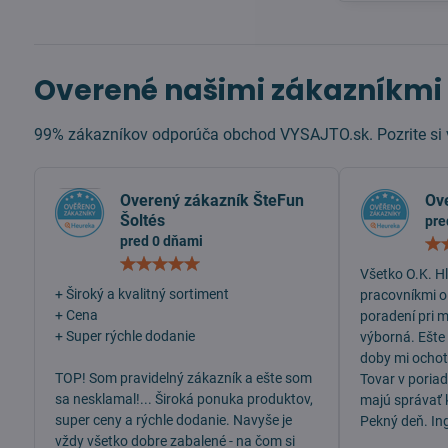
Overené našimi zákazníkmi
99% zákazníkov odporúča obchod VYSAJTO.sk. Pozrite si v
Overený zákazník ŠteFun
Ov
Šoltés
pre
pred 0 dňami
Hodnotenie:
Všetko O.K. H
5
/
+ Široký a kvalitný sortiment
pracovníkmi o
5
+ Cena
poradení pri 
+ Super rýchle dodanie
výborná. Ešte
doby mi ochotn
TOP! Som pravidelný zákazník a ešte som
Tovar v poria
sa nesklamal!... Široká ponuka produktov,
majú správať 
super ceny a rýchle dodanie. Navyše je
Pekný deň. In
vždy všetko dobre zabalené - na čom si