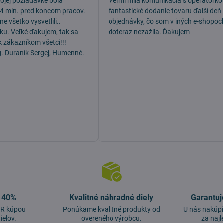
mojej požiadavke bola
Veľmi milá komunikácia s operátorko
 4 min. pred koncom pracov.
fantastické dodanie tovaru ďalší deň
e všetko vysvetlili..
objednávky, čo som v iných e-shopoc
dku. Veľké ďakujem, tak sa
doteraz nezažila. Ďakujem
k zákazníkom všetci!!!
g. Duraník Sergej, Humenné.
o 40%
Kvalitné náhradné diely
Garantuj
EUR kúpou
Ponúkame kvalitné produkty od
U nás nakúpi
ielov.
overeného výrobcu.
za najl