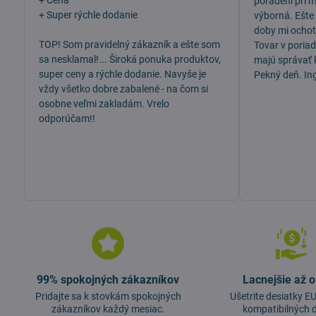
+ Cena
poradení pri 
+ Super rýchle dodanie
výborná. Ešte
doby mi ochotn
TOP! Som pravidelný zákazník a ešte som
Tovar v poria
sa nesklamal!... Široká ponuka produktov,
majú správať 
super ceny a rýchle dodanie. Navyše je
Pekný deň. In
vždy všetko dobre zabalené - na čom si
osobne veľmi zakladám. Vrelo
odporúčam!!
99% spokojných zákazníkov
Lacnejšie až 
Pridajte sa k stovkám spokojných
Ušetrite desiatky 
zákazníkov každý mesiac.
kompatibilných d