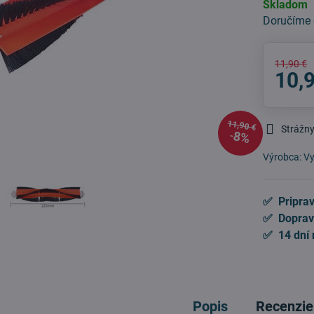
Skladom
Doručíme
11,90 €
10,
11,90 €
Strážny
8%
Výrobca:
Vy
✅ Priprav
✅ Doprav
✅ 14 dní 
Popis
Recenzie