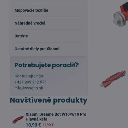
Mopovacie textílie
Náhradné vrecká
Batérie
Ostatné diely pre Xiaomi
Potrebujete poradiť?
Kontaktujte nás:
+421 909 212 971
info@vysajto.sk
Navštívené produkty
Xiaomi Dreame Bot W10/W10 Pro
Hlavná kefa
10,90 €
11,90 €