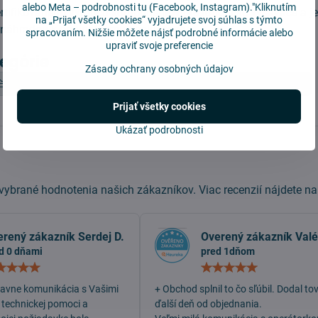
alebo
Meta – podrobnosti tu
(Facebook, Instagram)."Kliknutím
ertifikovaného výrobcu komponentov pre robotické vysávače a j
na „Prijať všetky cookies“ vyjadrujete svoj súhlas s týmto
náhradou k originálnemu príslušenstvu.
spracovaním. Nižšie môžete nájsť podrobné informácie alebo
upraviť svoje preferencie
tegórie
Zásady ochrany osobných údajov
Xiaomi Dreame Bot W10
Vybrať model
Hlavné kefy
Prijať všetky cookies
Ukázať podrobnosti
ybrané hodnotenia našich zákazníkov. Viac recenzií nájdete n
erený zákazník Serdej D.
Overený zákazník Valé
d 0 dňami
pred 1dňom
Hodnotenie:
Hodn
5
5
/
/
lavne komunikácia s Vašimi
+ Obchod splnil to čo sľúbil. Dodal to
5
5
 technickej pomoci a
ďalší deň od objednania.