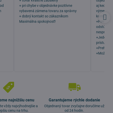
u
+ tovar kvalitne zabalený
objednala 
 od
+ pri chybe v objednávke pozitívne
aj keď som
h
vybavená zámena tovaru za správny
výmenu, v
+ dobrý kontakt so zákazníkom
komunikáci
Maximálna spokojnosť!
+Peniaze 
odstúpení
nesprávny 
+Jeden z n
prístupu z
+Prehľadn
+Možno vý
eme najnižšiu cenu
Garantujeme rýchle dodanie
te vždy najvýhodnejšie a
Objednaný tovar zvyčajne doručíme už
epšiu cenu na trhu.
od 24 hodín.