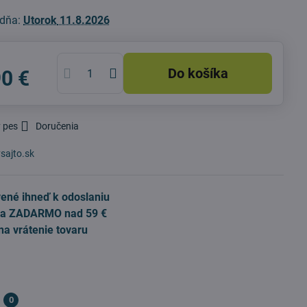
 dňa:
Utorok
11.8.2026
Do košíka
90 €
 pes
Doručenia
sajto.sk
ené ihneď k odoslaniu
a ZADARMO nad 59 €
na vrátenie tovaru
0