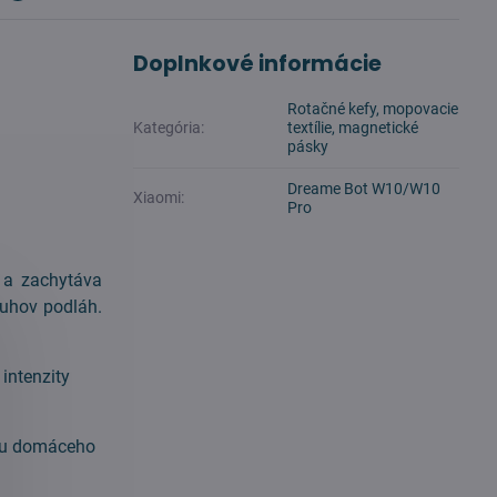
Doplnkové informácie
Rotačné kefy, mopovacie
Kategória:
textílie, magnetické
pásky
Dreame Bot W10/W10
Xiaomi:
Pro
 a zachytáva
ruhov podláh.
intenzity
bcu domáceho