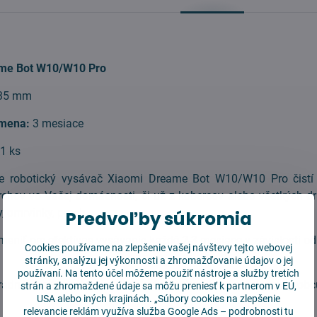
me Bot W10/W10 Pro
35 mm
mena:
3 mesiace
1 ks
re robotický vysávač Xiaomi Dreame Bot W10/W10 Pro čistí
rchov vo Vašej domácnosti, či už z kobercov alebo všetkých d
, omrvinky, prach.
Predvoľby súkromia
meniť pre efektívne vysávanie každé 2-3 mesiace v závislosti od 
Cookies používame na zlepšenie vašej návštevy tejto webovej
stránky, analýzu jej výkonnosti a zhromažďovanie údajov o jej
používaní. Na tento účel môžeme použiť nástroje a služby tretích
radného alternatívneho dielu rešpektujte návod a pokyny výro
strán a zhromaždené údaje sa môžu preniesť k partnerom v EÚ,
USA alebo iných krajinách. „Súbory cookies na zlepšenie
relevancie reklám využíva služba
Google Ads – podrobnosti tu