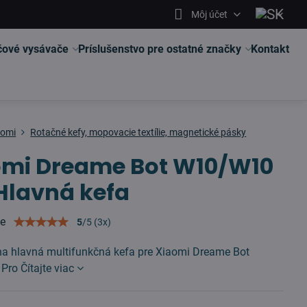
Môj účet
čové vysávače
Príslušenstvo pre ostatné značky
Kontakt
aomi
Rotačné kefy, mopovacie textílie, magnetické pásky
omi Dreame Bot W10/W10
Hlavná kefa
ie
5
/
5
(
3
x)
vna hlavná multifunkčná kefa pre Xiaomi Dreame Bot
 Pro
Čítajte viac