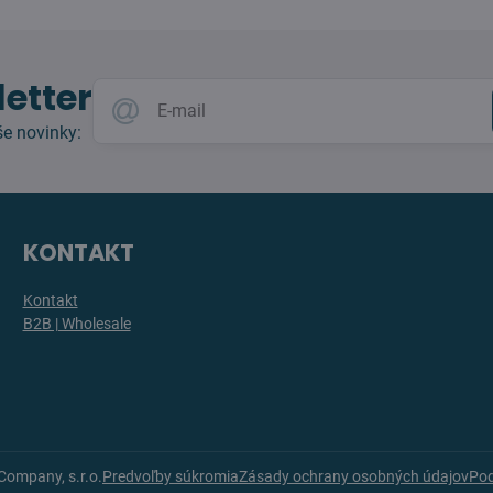
etter
e novinky:
KONTAKT
Kontakt
B2B | Wholesale
 Company, s.r.o.
Predvoľby súkromia
Zásady ochrany osobných údajov
Pod