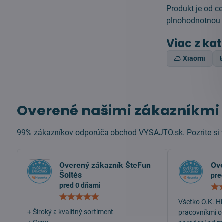
Produkt je od c
plnohodnotnou 
Viac z ka
Xiaomi
Overené našimi zákazníkmi
99% zákazníkov odporúča obchod VYSAJTO.sk. Pozrite si v
Overený zákazník ŠteFun
Ov
Šoltés
pre
pred 0 dňami
Hodnotenie:
Všetko O.K. H
5
/
+ Široký a kvalitný sortiment
pracovníkmi o
5