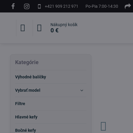
+421 909 212 971
Po-Pia 7:00-14:30
Nákupný košík
0 €
Kategórie
Výhodné balíčky
Vybrať model
Filtre
Hlavné kefy
Bočné kefy