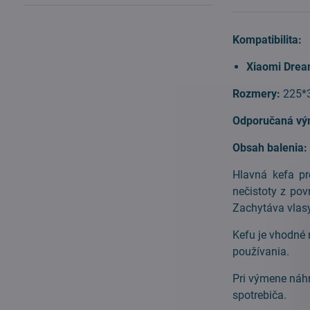
Kompatibilita:
Xiaomi Drea
Rozmery:
225*
Odporučaná vý
Obsah balenia:
Hlavná kefa p
nečistoty z pov
Zachytáva vlasy
Kefu je vhodné 
používania.
Pri výmene náh
spotrebiča.