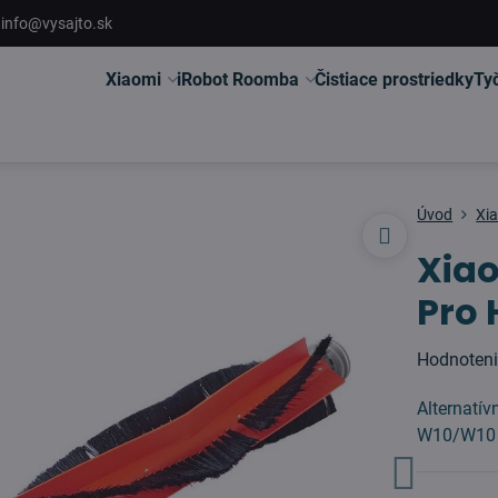
info@vysajto.sk
Xiaomi
iRobot Roomba
Čistiace prostriedky
Ty
Úvod
Xi
Xia
Pro 
Hodnoten
Alternatí
W10/W10