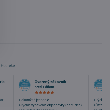
e
a
Heureke
ria
Overený zákazník
pred 1 dňom
otenie:
Hodnotenie:
5
/
var
+ okamžité jednanie
+Rýchlosť
5
+ rýchle vybavenie objednávky (na 2. deň)
+Ústretovo