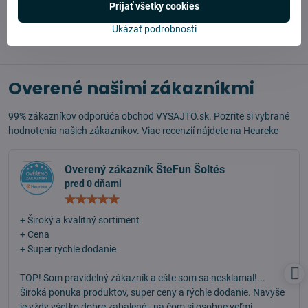
Prijať všetky cookies
+421 909 212 971
info@vysajto.sk
Ukázať podrobnosti
Overené našimi zákazníkmi
99% zákazníkov odporúča obchod VYSAJTO.sk. Pozrite si vybrané
hodnotenia našich zákazníkov. Viac recenzií nájdete na
Heureke
Overený zákazník ŠteFun Šoltés
pred 0 dňami
Hodnotenie:
5
/
+ Široký a kvalitný sortiment
5
+ Cena
+ Super rýchle dodanie
TOP! Som pravidelný zákazník a ešte som sa nesklamal!...
Široká ponuka produktov, super ceny a rýchle dodanie. Navyše
je vždy všetko dobre zabalené - na čom si osobne veľmi