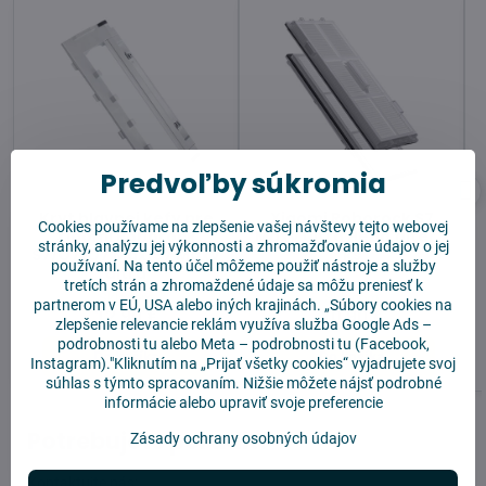
Predvoľby súkromia
Kryt hlavnej kefy pre
Xiaomi Roborock S7
Cookies používame na zlepšenie vašej návštevy tejto webovej
Xiaomi Roborock
MaxV Ultra Hepa filter 2
stránky, analýzu jej výkonnosti a zhromažďovanie údajov o jej
S7/Q7/Q7 Max/S7 MaxV
ks
používaní. Na tento účel môžeme použiť nástroje a služby
ultra
tretích strán a zhromaždené údaje sa môžu preniesť k
Skladom
Skladom
partnerom v EÚ, USA alebo iných krajinách. „Súbory cookies na
12,90 €
10,90 €
zlepšenie relevancie reklám využíva služba
Google Ads –
podrobnosti tu
alebo
Meta – podrobnosti tu
(Facebook,
Do košíka
Do košíka
Instagram)."Kliknutím na „Prijať všetky cookies“ vyjadrujete svoj
súhlas s týmto spracovaním. Nižšie môžete nájsť podrobné
informácie alebo upraviť svoje preferencie
Potrebujete poradiť?
Zásady ochrany osobných údajov
Kontaktujte nás: