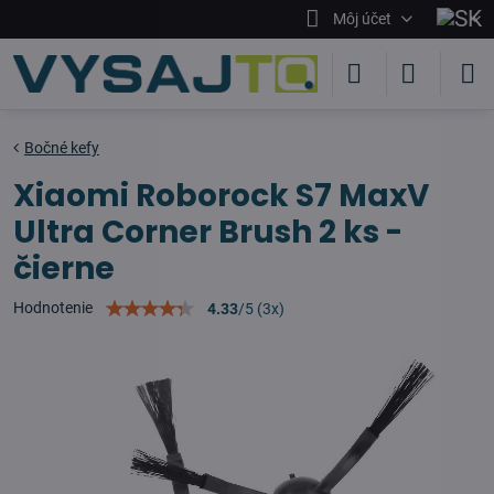
Môj účet
Bočné kefy
Xiaomi Roborock S7 MaxV
Ultra Corner Brush 2 ks -
čierne
Hodnotenie
4.33
/
5
(
3
x)