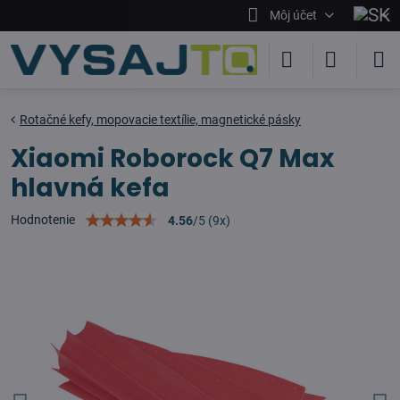
Môj účet
Rotačné kefy, mopovacie textílie, magnetické pásky
Xiaomi Roborock Q7 Max
hlavná kefa
Hodnotenie
4.56
/
5
(
9
x)