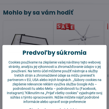
Mohlo by sa vám hodiť
Predvoľby súkromia
Cookies používame na zlepšenie vašej návštevy tejto webovej
stránky, analýzu jej výkonnosti a zhromažďovanie údajov o jej
používaní. Na tento účel môžeme použiť nástroje a služby
Xiaomi Roborock Q7
Xiaomi Roborock Q7
Max filter 2 ks
Max Corner Brush 2 ks
tretích strán a zhromaždené údaje sa môžu preniesť k
partnerom v EÚ, USA alebo iných krajinách. „Súbory cookies na
zlepšenie relevancie reklám využíva služba
Google Ads –
podrobnosti tu
alebo
Meta – podrobnosti tu
(Facebook,
Skladom
Skladom
Instagram)."Kliknutím na „Prijať všetky cookies“ vyjadrujete svoj
10,90 €
8,90 €
súhlas s týmto spracovaním. Nižšie môžete nájsť podrobné
informácie alebo upraviť svoje preferencie
Do košíka
Do košíka