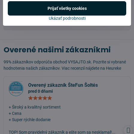
Prijať všetky cookies
Kontaktujte nás:
+421 909 212 971
Ukázať podrobnosti
info@vysajto.sk
Overené našimi zákazníkmi
99% zákazníkov odporúča obchod VYSAJTO.sk. Pozrite si vybrané
hodnotenia našich zákazníkov. Viac recenzií nájdete na
Heureke
Overený zákazník ŠteFun Šoltés
pred 0 dňami
Hodnotenie:
5
/
+ Široký a kvalitný sortiment
5
+ Cena
+ Super rýchle dodanie
TOP! Som pravidelný zákazník a ešte som sa nesklamal!...