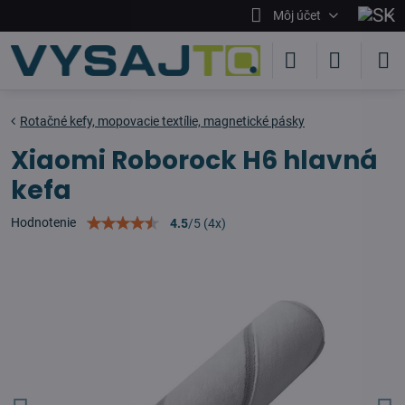
Môj účet
Rotačné kefy, mopovacie textílie, magnetické pásky
Xiaomi Roborock H6 hlavná
kefa
Hodnotenie
4.5
/
5
(
4
x)