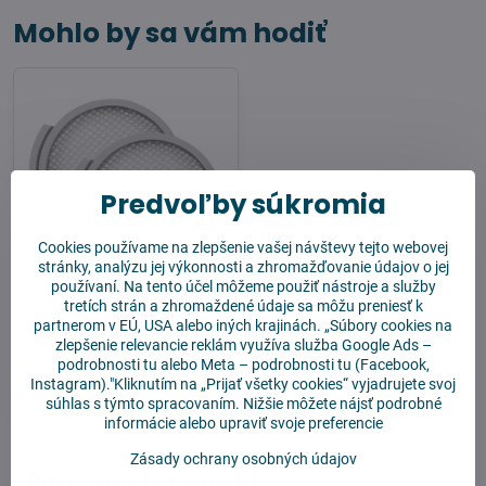
Mohlo by sa vám hodiť
Predvoľby súkromia
Cookies používame na zlepšenie vašej návštevy tejto webovej
7%
stránky, analýzu jej výkonnosti a zhromažďovanie údajov o jej
používaní. Na tento účel môžeme použiť nástroje a služby
Xiaomi Roborock H6
tretích strán a zhromaždené údaje sa môžu preniesť k
Filter 2 ks
partnerom v EÚ, USA alebo iných krajinách. „Súbory cookies na
Skladom
zlepšenie relevancie reklám využíva služba
Google Ads –
12,90 €
podrobnosti tu
alebo
Meta – podrobnosti tu
(Facebook,
Instagram)."Kliknutím na „Prijať všetky cookies“ vyjadrujete svoj
Do košíka
súhlas s týmto spracovaním. Nižšie môžete nájsť podrobné
informácie alebo upraviť svoje preferencie
Zásady ochrany osobných údajov
Potrebujete poradiť?