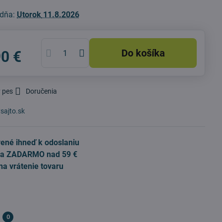
 dňa:
Utorok
11.8.2026
Do košíka
90 €
 pes
Doručenia
sajto.sk
ené ihneď k odoslaniu
a ZADARMO nad 59 €
na vrátenie tovaru
0