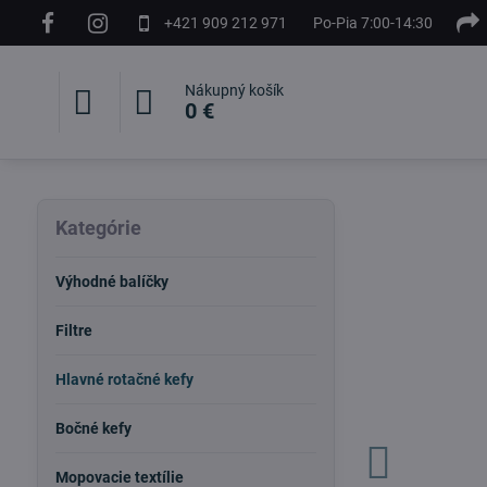
+421 909 212 971
Po-Pia 7:00-14:30
Nákupný košík
0 €
Kategórie
Výhodné balíčky
Filtre
Hlavné rotačné kefy
Bočné kefy
Mopovacie textílie