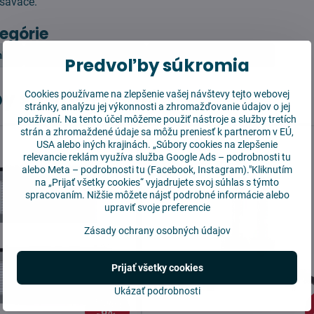
ysávače.
tegórie
mba
Hlavné rotačné kefy
Roomba Combo 1138
Predvoľby súkromia
y sa vám hodiť
Cookies používame na zlepšenie vašej návštevy tejto webovej
stránky, analýzu jej výkonnosti a zhromažďovanie údajov o jej
používaní. Na tento účel môžeme použiť nástroje a služby tretích
strán a zhromaždené údaje sa môžu preniesť k partnerom v EÚ,
USA alebo iných krajinách. „Súbory cookies na zlepšenie
relevancie reklám využíva služba
Google Ads – podrobnosti tu
alebo
Meta – podrobnosti tu
(Facebook, Instagram)."Kliknutím
na „Prijať všetky cookies“ vyjadrujete svoj súhlas s týmto
spracovaním. Nižšie môžete nájsť podrobné informácie alebo
upraviť svoje preferencie
Zásady ochrany osobných údajov
Prijať všetky cookies
Ukázať podrobnosti
11,90 €