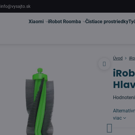
info@vysajto.sk
Xiaomi
iRobot Roomba
Čistiace prostriedky
Ty
Úvod
iR
iRo
Hlav
Hodnoten
Alternatí
viac