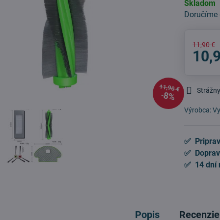
Skladom
Doručíme
11,90 €
10,
11,90 €
Strážny
8%
Výrobca:
Vy
✅ Priprav
✅ Doprav
✅ 14 dní 
Popis
Recenzie