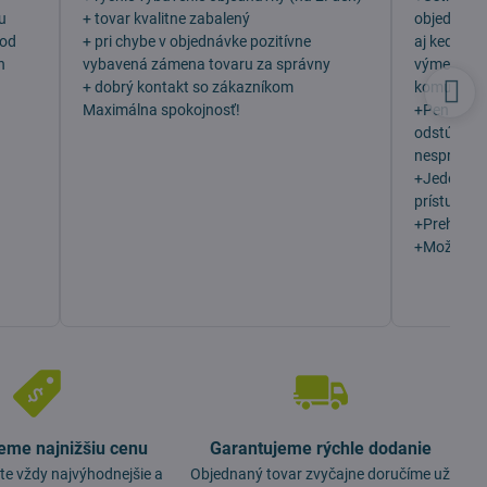
u
+ tovar kvalitne zabalený
objednala 
 od
+ pri chybe v objednávke pozitívne
aj keď som
h
vybavená zámena tovaru za správny
výmenu, v
+ dobrý kontakt so zákazníkom
komunikáci
Maximálna spokojnosť!
+Peniaze 
odstúpení
nesprávny 
+Jeden z n
prístupu z
+Prehľadn
+Možno vý
eme najnižšiu cenu
Garantujeme rýchle dodanie
te vždy najvýhodnejšie a
Objednaný tovar zvyčajne doručíme už