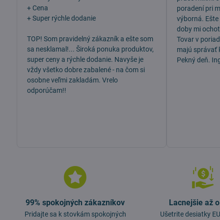
5
+ Cena
poradení pri 
+ Super rýchle dodanie
výborná. Ešte
doby mi ochotn
TOP! Som pravidelný zákazník a ešte som
Tovar v poria
sa nesklamal!... Široká ponuka produktov,
majú správať 
super ceny a rýchle dodanie. Navyše je
Pekný deň. In
vždy všetko dobre zabalené - na čom si
osobne veľmi zakladám. Vrelo
odporúčam!!
99% spokojných zákazníkov
Lacnejšie až 
Pridajte sa k stovkám spokojných
Ušetrite desiatky 