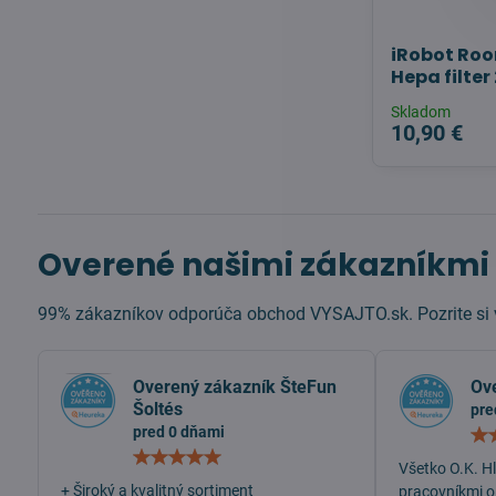
iRobot Ro
Hepa filter 
Skladom
10,90 €
Overené našimi zákazníkmi
99% zákazníkov odporúča obchod VYSAJTO.sk. Pozrite si v
Overený zákazník ŠteFun
Ov
Šoltés
pre
pred 0 dňami
Hodnotenie:
Všetko O.K. H
5
/
+ Široký a kvalitný sortiment
pracovníkmi o