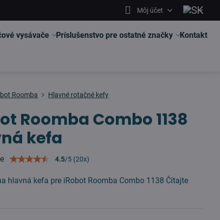
Môj účet
čové vysávače
Príslušenstvo pre ostatné značky
Kontakt
obot Roomba
Hlavné rotačné kefy
bot Roomba Combo 1138
ná kefa
ie
4.5
/
5
(
20
x)
vna hlavná kefa pre iRobot Roomba Combo 1138
Čítajte