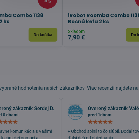
8%
omba Combo 1138
iRobot Roomba Combo 113
2 ks
Bočná kefa 2 ks
Skladom
Do košíka
Do 
7,90 €
ybrané hodnotenia našich zákazníkov. Viac recenzií nájdete n
erený zákazník Serdej D.
Overený zákazník Valé
d 0 dňami
pred 1dňom
Hodnotenie:
Hodn
5
5
/
/
lavne komunikácia s Vašimi
+ Obchod splnil to čo sľúbil. Dodal to
5
5
 technickej pomoci a
ďalší deň od objednania.