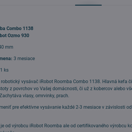
mba Combo 1138
bot Ozmo 930
40 mm
mena:
3 mesiace
:
1 ks
e robotický vysávač iRobot Roomba Combo 1138. Hlavná kefa či
toty z povrchov vo Vašej domácnosti, či už z kobercov alebo vš
Zachytáva vlasy, omrvinky, prach.
meniť pre efektívne vysávanie každé 2-3 mesiace v závislosti od 
e je od výrobcu iRobot Roomba ale od certifikovaného výrobcu 