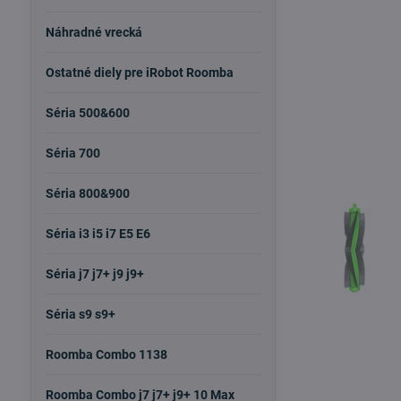
Náhradné vrecká
Ostatné diely pre iRobot Roomba
Séria 500&600
Séria 700
Séria 800&900
Séria i3 i5 i7 E5 E6
Séria j7 j7+ j9 j9+
Séria s9 s9+
Roomba Combo 1138
Roomba Combo j7 j7+ j9+ 10 Max