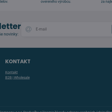
ielov.
overeného výrobcu.
za najl
etter
e novinky:
KONTAKT
Kontakt
B2B | Wholesale