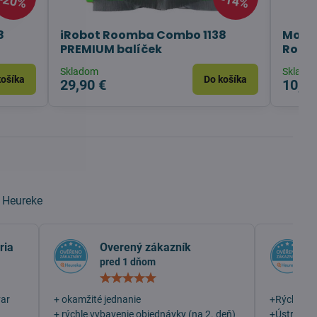
20%
14%
8
iRobot Roomba Combo 1138
Mopov
PREMIUM balíček
Roomb
Skladom
Sklado
košíka
Do košíka
29,90 €
10,90
a
Heureke
ria
Overený zákazník
pred 1 dňom
otenie:
Hodnotenie:
5
/
var
+ okamžité jednanie
+Rýchlosť
5
+ rýchle vybavenie objednávky (na 2. deň)
+Ústretovo