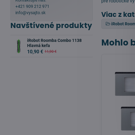
Kontaktujte nás:
pre robotické v
+421 909 212 971
Viac z ka
info@vysajto.sk
Navštívené produkty
iRobot Roo
Mohlo b
iRobot Roomba Combo 1138
Hlavná kefa
10,90 €
11,90 €