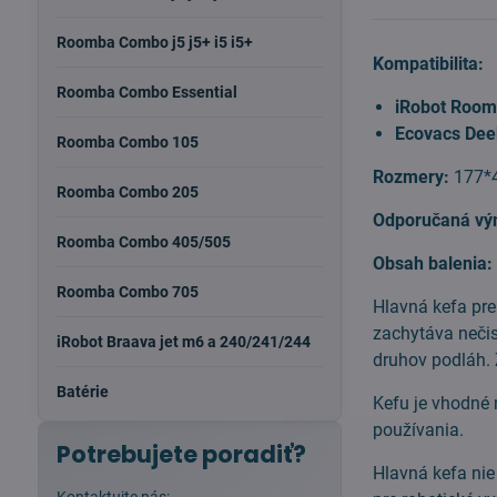
Roomba Combo j5 j5+ i5 i5+
Kompatibilita:
Roomba Combo Essential
iRobot Roo
Ecovacs Dee
Roomba Combo 105
Rozmery:
177*
Roomba Combo 205
Odporučaná vý
Roomba Combo 405/505
Obsah balenia
Roomba Combo 705
Hlavná kefa pr
zachytáva nečis
iRobot Braava jet m6 a 240/241/244
druhov podláh. 
Batérie
Kefu je vhodné 
používania.
Potrebujete poradiť?
Hlavná kefa ni