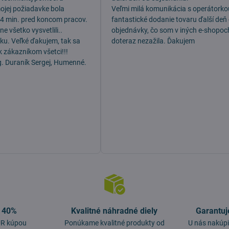
mojej požiadavke bola
Veľmi milá komunikácia s operátorko
 4 min. pred koncom pracov.
fantastické dodanie tovaru ďalší deň
e všetko vysvetlili..
objednávky, čo som v iných e-shopoc
dku. Veľké ďakujem, tak sa
doteraz nezažila. Ďakujem
k zákazníkom všetci!!!
g. Duraník Sergej, Humenné.
o 40%
Kvalitné náhradné diely
Garantuj
EUR kúpou
Ponúkame kvalitné produkty od
U nás nakúpi