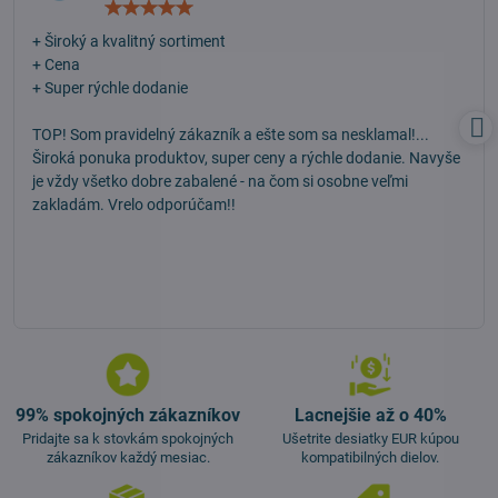
Hodnotenie:
5
/
+ Široký a kvalitný sortiment
5
+ Cena
+ Super rýchle dodanie
TOP! Som pravidelný zákazník a ešte som sa nesklamal!...
Široká ponuka produktov, super ceny a rýchle dodanie. Navyše
je vždy všetko dobre zabalené - na čom si osobne veľmi
zakladám. Vrelo odporúčam!!
99% spokojných zákazníkov
Lacnejšie až o 40%
Pridajte sa k stovkám spokojných
Ušetrite desiatky EUR kúpou
zákazníkov každý mesiac.
kompatibilných dielov.