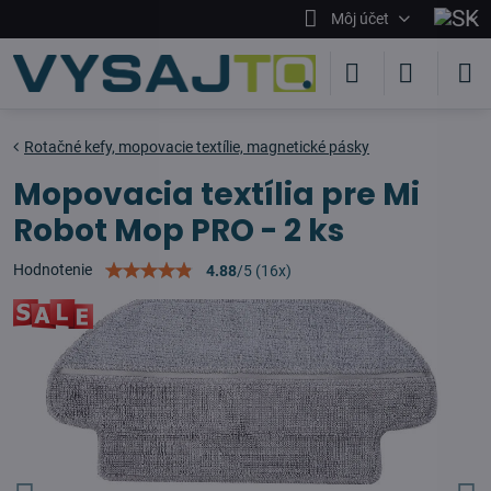
Môj účet
Rotačné kefy, mopovacie textílie, magnetické pásky
Mopovacia textília pre Mi
Robot Mop PRO - 2 ks
Hodnotenie
4.88
/
5
(
16
x)