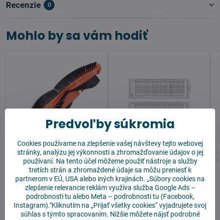
Recenzie
0
Mohlo by sa vám hodiť
Predvoľby súkromia
9%
Cookies používame na zlepšenie vašej návštevy tejto webovej
stránky, analýzu jej výkonnosti a zhromažďovanie údajov o jej
Mi Robot Mop PRO
Xiaomi Mi Robot
používaní. Na tento účel môžeme použiť nástroje a služby
Hlavná kefa
Vacuum Mop PRO Filter
tretích strán a zhromaždené údaje sa môžu preniesť k
2 ks
partnerom v EÚ, USA alebo iných krajinách. „Súbory cookies na
zlepšenie relevancie reklám využíva služba
Google Ads –
podrobnosti tu
alebo
Meta – podrobnosti tu
(Facebook,
Instagram)."Kliknutím na „Prijať všetky cookies“ vyjadrujete svoj
súhlas s týmto spracovaním. Nižšie môžete nájsť podrobné
Skladom
Skladom