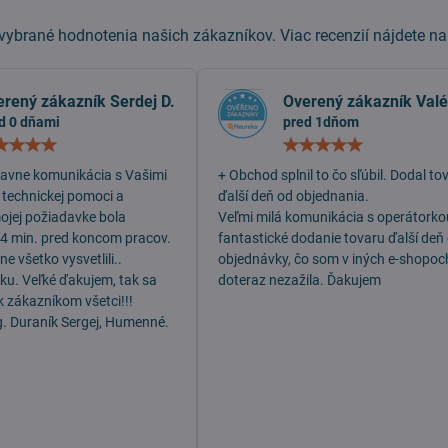
ybrané hodnotenia našich zákazníkov. Viac recenzií nájdete n
erený zákazník Serdej D.
Overený zákazník Valé
d 0 dňami
pred 1dňom
Hodnotenie:
Hodn
5
5
/
/
lavne komunikácia s Vašimi
+ Obchod splnil to čo sľúbil. Dodal to
5
5
 technickej pomoci a
ďalší deň od objednania.
mojej požiadavke bola
Veľmi milá komunikácia s operátorko
 4 min. pred koncom pracov.
fantastické dodanie tovaru ďalší deň
e všetko vysvetlili..
objednávky, čo som v iných e-shopoc
dku. Veľké ďakujem, tak sa
doteraz nezažila. Ďakujem
k zákazníkom všetci!!!
g. Duraník Sergej, Humenné.