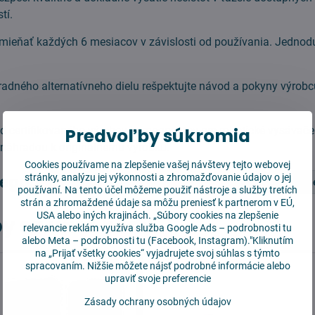
tí.
mieňať každých 6 mesiacov v závislosti od používania. Jedno
radného alternatívneho dielu rešpektujte návod a pokyny výro
Predvoľby súkromia
d certifikovaného výrobcu komponentov pre robotické vysávače
náhradou k originálnemu výrobku.
Cookies používame na zlepšenie vašej návštevy tejto webovej
tegórie
stránky, analýzu jej výkonnosti a zhromažďovanie údajov o jej
iRobot Roomba
Séria i3 i5 i7 E5 E6
Bočn
používaní. Na tento účel môžeme použiť nástroje a služby tretích
strán a zhromaždené údaje sa môžu preniesť k partnerom v EÚ,
USA alebo iných krajinách. „Súbory cookies na zlepšenie
y sa vám hodiť
relevancie reklám využíva služba
Google Ads – podrobnosti tu
alebo
Meta – podrobnosti tu
(Facebook, Instagram)."Kliknutím
na „Prijať všetky cookies“ vyjadrujete svoj súhlas s týmto
spracovaním. Nižšie môžete nájsť podrobné informácie alebo
upraviť svoje preferencie
Zásady ochrany osobných údajov