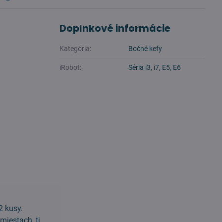
Doplnkové informácie
Kategória:
Bočné kefy
iRobot:
Séria i3, i7, E5, E6
2 kusy.
miestach, tj.