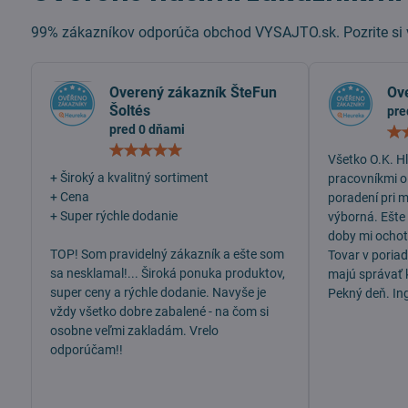
99% zákazníkov odporúča obchod VYSAJTO.sk. Pozrite si v
Overený zákazník ŠteFun
Ov
Šoltés
pre
pred 0 dňami
Hodnotenie:
Všetko O.K. H
5
/
+ Široký a kvalitný sortiment
pracovníkmi o
5
+ Cena
poradení pri 
+ Super rýchle dodanie
výborná. Ešte
doby mi ochotn
TOP! Som pravidelný zákazník a ešte som
Tovar v poria
sa nesklamal!... Široká ponuka produktov,
majú správať 
super ceny a rýchle dodanie. Navyše je
Pekný deň. In
vždy všetko dobre zabalené - na čom si
osobne veľmi zakladám. Vrelo
odporúčam!!