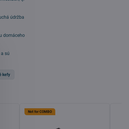
duchá údržba
bcu domáceho
 a sú
é kefy
Not for COMBO