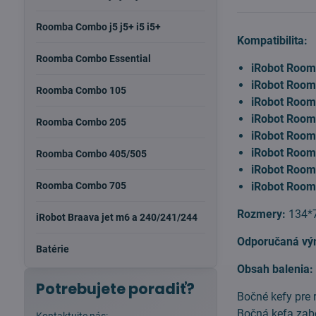
Roomba Combo j5 j5+ i5 i5+
Kompatibilita:
Roomba Combo Essential
iRobot Roomb
iRobot Roomb
Roomba Combo 105
iRobot Roomb
iRobot Roomb
Roomba Combo 205
iRobot Roomb
iRobot Roomb
Roomba Combo 405/505
iRobot Roomb
Roomba Combo 705
iRobot Room
Rozmery:
134*
iRobot Braava jet m6 a 240/241/244
Odporučaná vý
Batérie
Obsah balenia
Potrebujete poradiť?
Bočné kefy pre 
Bočná kefa zabe