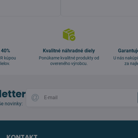
o 40%
Kvalitné náhradné diely
Garantuj
EUR kúpou
Ponúkame kvalitné produkty od
U nás nakúpi
ielov.
overeného výrobcu.
za najl
etter
e novinky:
KONTAKT