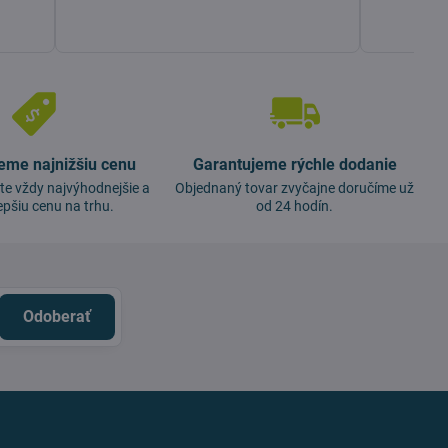
eme najnižšiu cenu
Garantujeme rýchle dodanie
te vždy najvýhodnejšie a
Objednaný tovar zvyčajne doručíme už
epšiu cenu na trhu.
od 24 hodín.
Odoberať