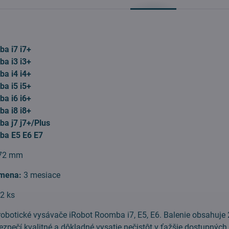
a i7 i7+
a i3 i3+
a i4 i4+
a i5 i5+
a i6 i6+
a i8 i8+
a j7 j7+/Plus
ba E5 E6 E7
72 mm
mena:
3 mesiace
:
2 ks
robotické vysávače iRobot Roomba i7, E5, E6. Balenie obsahuje 
zpečí kvalitné a dôkladné vysatie nečistôt v ťažšie dostupných 