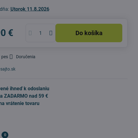
 dňa:
Utorok
11.8.2026
90 €
Do košíka
 pes
Doručenia
sajto.sk
ené ihneď k odoslaniu
a ZADARMO nad 59 €
na vrátenie tovaru
0