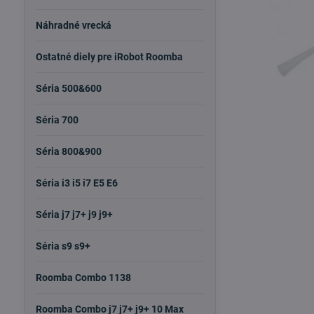
Náhradné vrecká
Ostatné diely pre iRobot Roomba
Séria 500&600
Séria 700
Séria 800&900
Séria i3 i5 i7 E5 E6
Séria j7 j7+ j9 j9+
Séria s9 s9+
Roomba Combo 1138
Roomba Combo j7 j7+ j9+ 10 Max