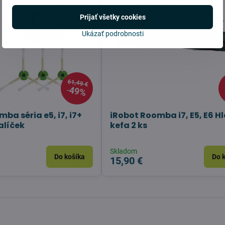
Prijať všetky cookies
Ukázať podrobnosti
61,49 €
49%
ba séria e5, i7, i7+
iRobot Roomba i7, E5, E6 H
alíček
kefa 2 ks
Skladom
Do košíka
Do 
15,90 €