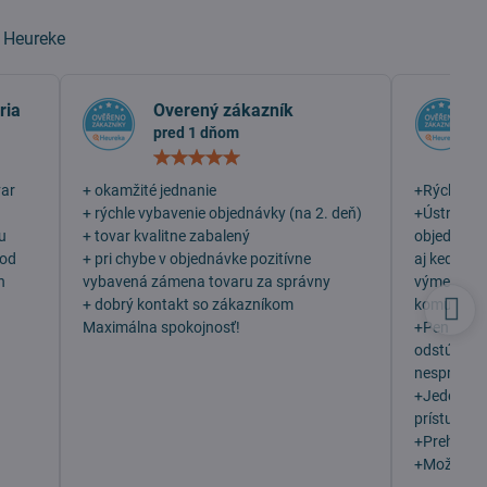
a
Heureke
ria
Overený zákazník
pred 1 dňom
otenie:
Hodnotenie:
5
/
var
+ okamžité jednanie
+Rýchlosť
5
+ rýchle vybavenie objednávky (na 2. deň)
+Ústretovo
u
+ tovar kvalitne zabalený
objednala 
 od
+ pri chybe v objednávke pozitívne
aj keď som
h
vybavená zámena tovaru za správny
výmenu, v
+ dobrý kontakt so zákazníkom
komunikáci
Maximálna spokojnosť!
+Peniaze 
odstúpení
nesprávny 
+Jeden z n
prístupu z
+Prehľadn
+Možno vý