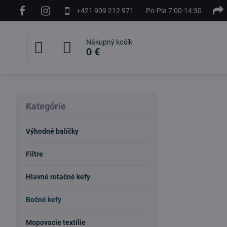
+421 909 212 971
Po-Pia 7:00-14:30
Nákupný košík
0 €
Kategórie
Výhodné balíčky
Filtre
Hlavné rotačné kefy
Bočné kefy
Mopovacie textílie