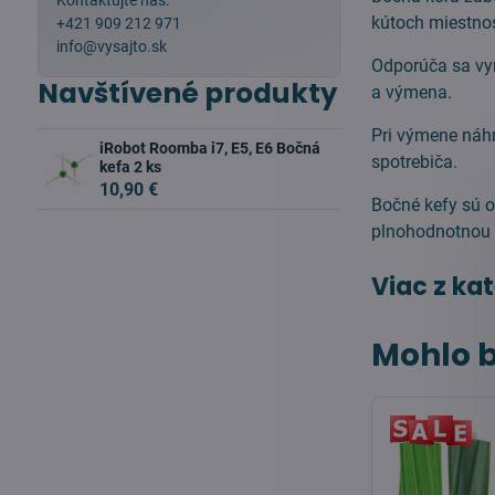
Kontaktujte nás:
kútoch miestnos
+421 909 212 971
info@vysajto.sk
Odporúča sa vy
Navštívené produkty
a výmena.
Pri výmene náh
iRobot Roomba i7, E5, E6 Bočná
spotrebiča.
kefa 2 ks
10,90 €
Bočné kefy sú o
plnohodnotnou 
Viac z ka
Mohlo b