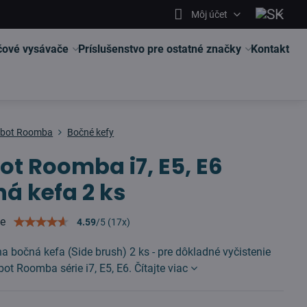
Môj účet
čové vysávače
Príslušenstvo pre ostatné značky
Kontakt
obot Roomba
Bočné kefy
ot Roomba i7, E5, E6
á kefa 2 ks
ie
4.59
/
5
(
17
x)
na bočná kefa (Side brush) 2 ks - pre dôkladné vyčistenie
bot Roomba série i7, E5, E6.
Čítajte viac