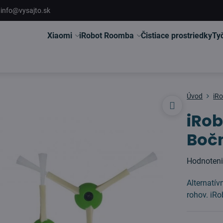
info@vysajto.sk
Xiaomi
iRobot Roomba
Čistiace prostriedky
Ty
Úvod
iR
iRob
Bočn
Hodnoten
Alternatív
rohov. iRo