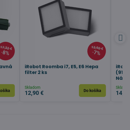
17,32 €
13,90 €
8%
7%
lavná
iRobot Roomba i7, E5, E6 Hepa
iRobo
filter 2 ks
(9150
Náhra
Skladom
Sklado
košíka
Do košíka
12,90 €
14,90